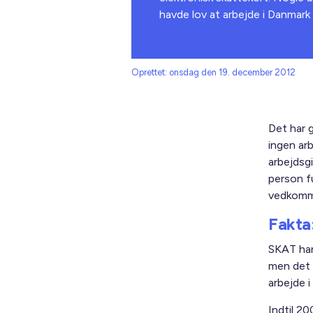
havde lov at arbejde i Danmar
Oprettet: onsdag den 19. december 2012
Det har g
ingen arb
arbejdsgi
person fu
vedkom
Fakta
SKAT har 
men det e
arbejde 
Indtil 2