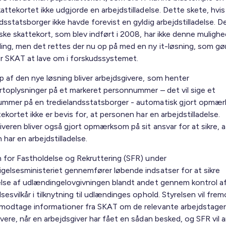
attekortet ikke udgjorde en arbejdstilladelse. Dette skete, hvis
dsstatsborger ikke havde forevist en gyldig arbejdstilladelse. D
ske skattekort, som blev indført i 2008, har ikke denne mulighe
ing, men det rettes der nu op på med en ny it-løsning, som gø
or SKAT at lave om i forskudssystemet.
p af den nye løsning bliver arbejdsgivere, som henter
rtoplysninger på et markeret personnummer – det vil sige et
mmer på en tredielandsstatsborger - automatisk gjort opmær
ekortet ikke er bevis for, at personen har en arbejdstilladelse.
veren bliver også gjort opmærksom på sit ansvar for at sikre, a
har en arbejdstilladelse.
n for Fastholdelse og Rekruttering (SFR) under
gelsesministeriet gennemfører løbende indsatser for at sikre
else af udlændingelovgivningen blandt andet gennem kontrol af
esvilkår i tilknytning til udlændinges ophold. Styrelsen vil fre
modtage informationer fra SKAT om de relevante arbejdstage
ivere, når en arbejdsgiver har fået en sådan besked, og SFR vil