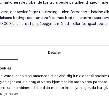
formationer i det løbende kontrolarbejde på udlændingeområdet
vere, der beskæftiger udlændinge uden fornøden tilladelse eller
adelsens betingelser, kan straffes med bøde – i størrelsesorden
.000 kr. pr. ansat pr. påbegyndt måned – eller fængsel i op til 2
dning:
 på et eSkattekort er anført et markeret personnummer,
skal
Detaljer
nisationen sikre sig, at personen har den fornødne arbejdstilla
 derfor, at boligorganisationen til enhver tid sikrer sig en kopi 
okumentation for arbejdstilladelsen. Til at understøtte dette 
ookies
et en vejledende procedure til fremadrettet brug ved nyansætt
se vores indhold og annoncer, til at vise dig funktioner til sociale
kan endvidere bruges ved en løbende revision af
oplysninger om din brug af vores hjemmeside med vores partnere 
seskontrakterne.
ere kan kombinere disse data med andre oplysninger, du har giv
ngen indeholder bl.a. en beskrivelse af regelsættet angående, 
s tjenester.
e i Danmark med eller uden arbejds- og opholdstilladelse, brev t
derne med tilhørende skema, og endelig udkast til en