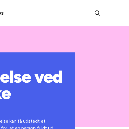
os
delse ved
ke
delse kan få udstedt et
 for, at en person fuldt ud