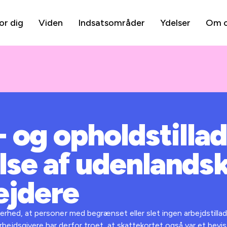
or dig
Viden
Indsatsområder
Ydelser
Om 
 og opholdstilla
lse af udenlands
jdere
kkerhed, at personer med begrænset eller slet ingen arbejdstilla
rbejdsgivere har derfor troet, at skattekortet også var et bevis