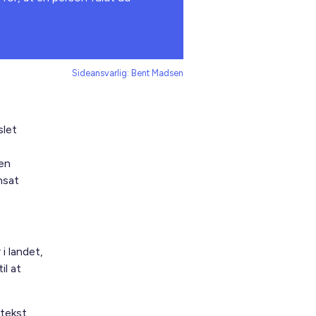
Sideansvarlig: Bent Madsen
slet
 en
nsat
 i landet,
il at
 tekst