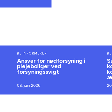
BL INFORMERER
BL
Ansvar for nødforsyning i
S
plejeboliger ved
k
forsyningssvigt
k
æ
08. juni 2026
20