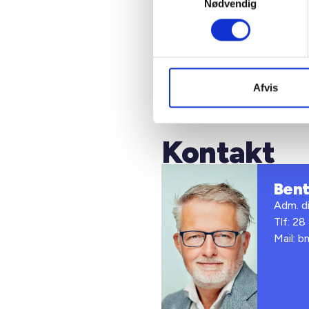
ansættel
Nødvendig
Med venl
Bent Mad
Afvis
Kontakt
Ben
Adm. di
Tlf: 28
Mail: 