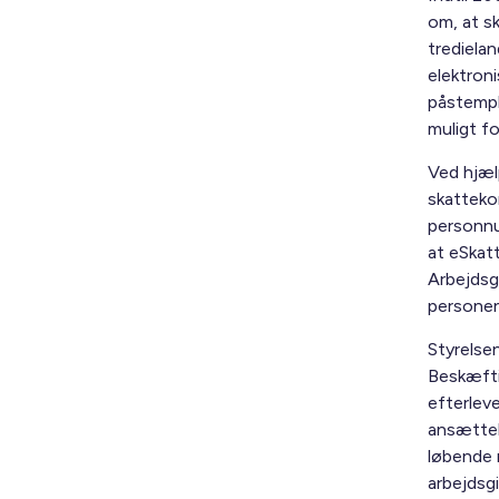
om, at sk
tredielan
elektroni
påstempl
muligt f
Ved hjæl
skatteko
personnu
at eSkatt
Arbejdsgi
personen 
Styrelse
Beskæfti
efterlev
ansættels
løbende 
arbejdsg