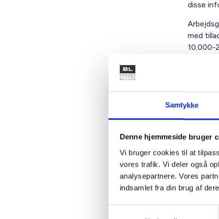
disse in
Arbejdsgi
med till
10.000-20
Vejle
Hvis der
Samtykke
boligorga
anbefaler
dermed d
Denne hjemmeside bruger c
udarbejd
Vi bruger cookies til at tilpas
men det 
vores trafik. Vi deler også 
ansættel
analysepartnere. Vores partn
Vejledni
indsamlet fra din brug af dere
må arbejd
medarbej
Samtykkevalg