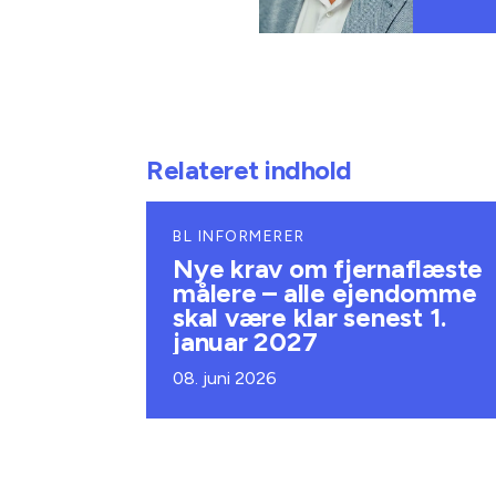
Relateret indhold
BL INFORMERER
Nye krav om fjernaflæste
målere – alle ejendomme
skal være klar senest 1.
januar 2027
08. juni 2026