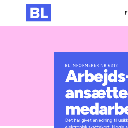
F
BL INFORMERER NR.6312
Arbejds-
ansætte
medarbe
Det har givet anledning til usi
elektronisk skattekort. Nogle a