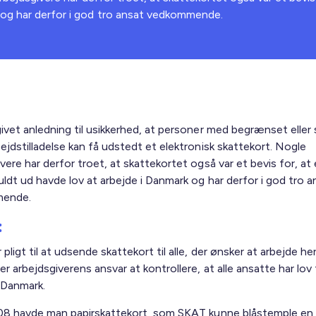
k og har derfor i god tro ansat vedkommende.
ivet anledning til usikkerhed, at personer med begrænset eller 
ejdstilladelse kan få udstedt et elektronisk skattekort. Nogle
vere har derfor troet, at skattekortet også var et bevis for, at
ldt ud havde lov at arbejde i Danmark og har derfor i god tro a
mende.
:
pligt til at udsende skattekort til alle, der ønsker at arbejde her
r arbejdsgiverens ansvar at kontrollere, at alle ansatte har lov t
i Danmark.
008 havde man papirskattekort, som SKAT kunne blåstemple en