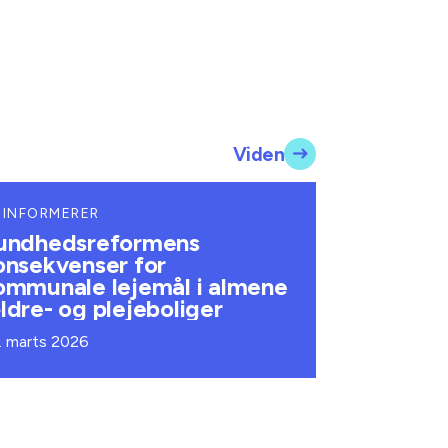
Viden
 INFORMERER
undhedsreformens
onsekvenser for
ommunale lejemål i almene
ldre- og plejeboliger
. marts 2026