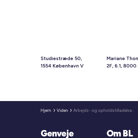
Studiestræde 50,
Mariane Tho
1554 København V
2F, 6.1, 8000
Hjem
Viden
Arbejds- og opholdstilladelse ved ansættelse af udenlandske medarbejdere
Genveje
Om BL