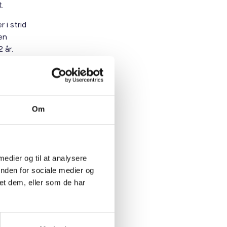
.
 i strid
en
 år.
Om
delse. BL
og
har BL
elser,
 medier og til at analysere
inden for sociale medier og
et dem, eller som de har
hvem der
il