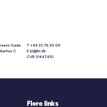
msens Gade
T +45 33 76 20 00
 Aarhus C
E
bl@bl.dk
CVR 31447410
Flere links