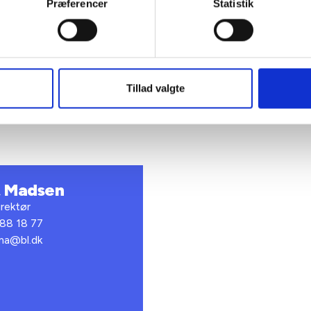
sesaftale vedrørende eksempelvis en ejendomsfunktionær.
Præferencer
Statistik
ig hilsen
sen / Lars Schmidt
Tillad valgte
t Madsen
rektør
 88 18 77
bma@bl.dk