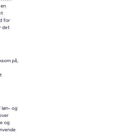
 en
et
d for
r det
ksom på,
t
 løn- og
mover
re og
 anvende