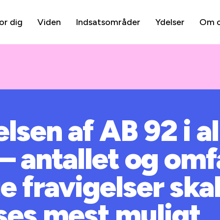
or dig
Viden
Indsatsområder
Ydelser
Om 
lsen af AB 92 i a
– antallet og omf
e fravigelser ska
es mest muligt