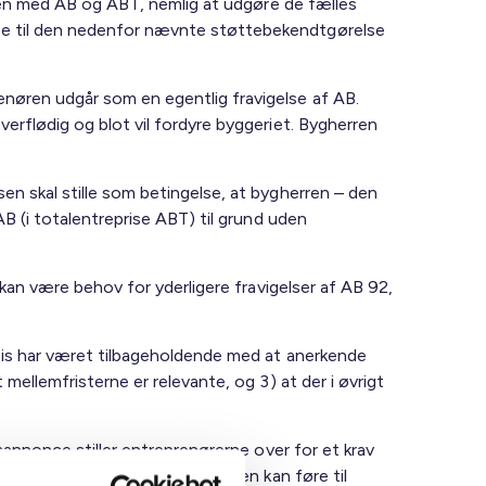
igten med AB og ABT, nemlig at udgøre de fælles
ise til den nedenfor nævnte støttebekendtgørelse
enøren udgår som en egentlig fravigelse af AB.
erflødig og blot vil fordyre byggeriet. Bygherren
en skal stille som betingelse, at bygherren – den
AB (i totalentreprise ABT) til grund uden
 kan være behov for yderligere fravigelser af AB 92,
sis har været tilbageholdende med at anerkende
mellemfristerne er relevante, og 3) at der i øvrigt
nsannonce stiller entreprenørerne over for et krav
elastning allerede i tilbudsfasen kan føre til