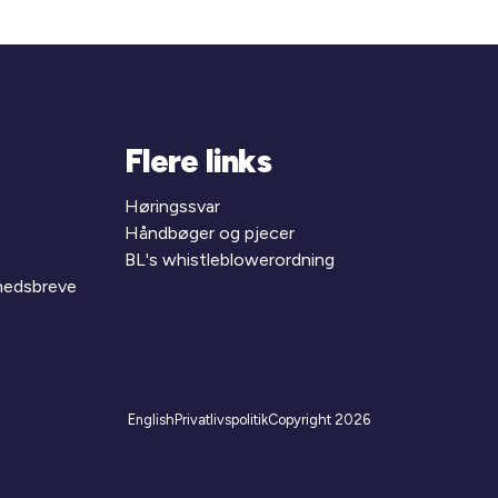
Flere links
Høringssvar
Håndbøger og pjecer
BL's whistleblowerordning
yhedsbreve
English
Privatlivspolitik
Copyright 2026