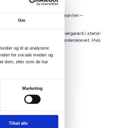
sempelvis gennem erklæring fra garanten –
Om
l at stille en betinget entreprenørgaranti i stand-
t øjeblik, kontrakten er indgået/underskrevet. Hvis
 tilbudsgiver nr. 2.
 medier og til at analysere
inden for sociale medier og
et dem, eller som de har
Marketing
Tillad alle