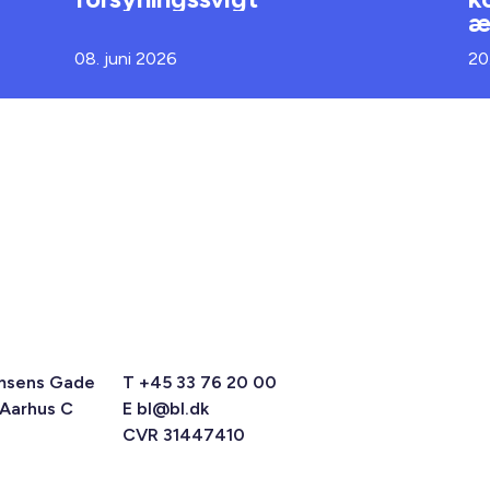
æ
08. juni 2026
20
msens Gade
T +45 33 76 20 00
 Aarhus C
E
bl@bl.dk
CVR 31447410