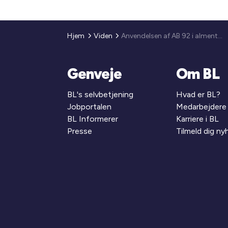
Hjem
Viden
Anvendelsen af AB 92 i alment byggeri – antallet og omfanget af egentlige fravigelser skal begrænses mest muligt
Genveje
Om BL
BL's selvbetjening
Hvad er BL?
Jobportalen
Medarbejdere
BL Informerer
Karriere i BL
Presse
Tilmeld dig n