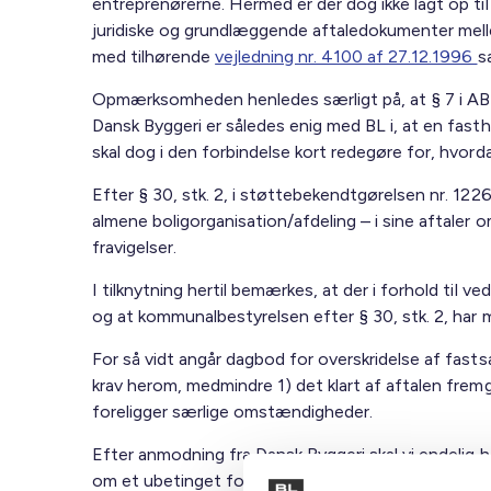
entreprenørerne. Hermed er der dog ikke lagt op til
juridiske og grundlæggende aftaledokumenter mell
med tilhørende
vejledning nr. 4100 af 27.12.1996
s
Opmærksomheden henledes særligt på, at § 7 i AB 92
Dansk Byggeri er således enig med BL i, at en fasth
skal dog i den forbindelse kort redegøre for, hvor
Efter § 30, stk. 2, i støttebekendtgørelsen nr. 12
almene boligorganisation/afdeling – i sine aftaler 
fravigelser.
I tilknytning hertil bemærkes, at der i forhold til 
og at kommunalbestyrelsen efter § 30, stk. 2, har 
For så vidt angår dagbod for overskridelse af fast
krav herom, medmindre 1) det klart af aftalen fremgå
foreligger særlige omstændigheder.
Efter anmodning fra Dansk Byggeri skal vi endelig h
om et ubetinget forhåndstilsagn fra garanten (penge