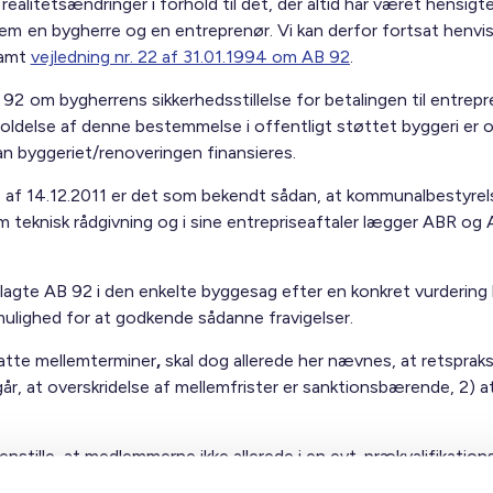
 realitetsændringer i forhold til det, der altid har været hens
em en bygherre og en entreprenør. Vi kan derfor fortsat henv
amt
vejledning nr. 22 af 31.01.1994 om AB 92
.
 om bygherrens sikkerhedsstillelse for betalingen til entrepr
oldelse af denne bestemmelse i offentligt støttet byggeri er ov
dan byggeriet/renoveringen finansieres.
26 af 14.12.2011 er det som bekendt sådan, at kommunalbestyrels
om teknisk rådgivning og i sine entrepriseaftaler lægger ABR og 
vedlagte AB 92 i den enkelte byggesag efter en konkret vurdering
mulighed for at godkende sådanne fravigelser.
satte mellemterminer
,
skal dog allerede her nævnes, at retsprak
r, at overskridelse af mellemfrister er sanktionsbærende, 2) at 
enstille, at medlemmerne ikke allerede i en evt. prækvalifikatio
institut eller garantiforsikringsselskabet), da den økonomiske b