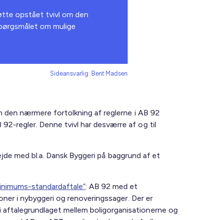
tøtte opstået tvivl om den
spørgsmålet om mulige
Sideansvarlig: Bent Madsen
om den nærmere fortolkning af reglerne i AB 92
2-regler. Denne tvivl har desværre af og til
rbejde med bl.a. Dansk Byggeri på baggrund af et
inimums-standardaftale”
: AB 92 med et
oner i nybyggeri og renoveringssager. Der er
 aftalegrundlaget mellem boligorganisationerne og