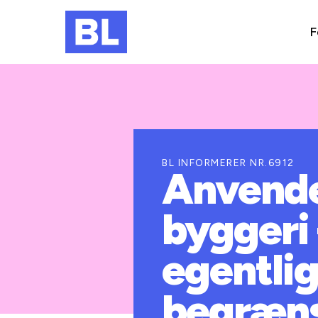
F
BL INFORMERER NR.6912
Anvende
byggeri 
egentlig
begræns