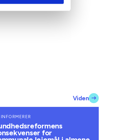
Viden
 INFORMERER
undhedsreformens
onsekvenser for
ommunale lejemål i almene