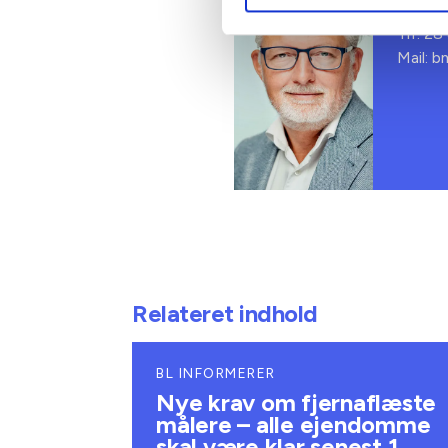
Adm. di
Tlf: 28
Mail: 
Relateret indhold
BL INFORMERER
Nye krav om fjernaflæste
målere – alle ejendomme
skal være klar senest 1.