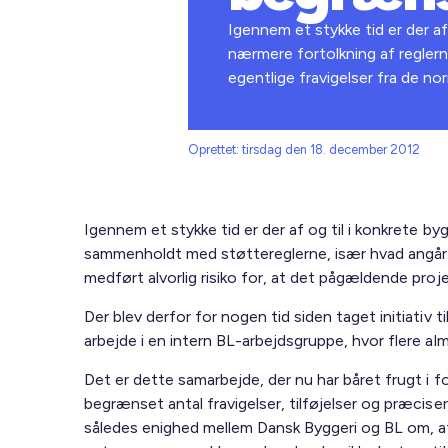
Igennem et stykke tid er der a
nærmere fortolkning af regler
egentlige fravigelser fra de no
Oprettet: tirsdag den 18. december 2012
Igennem et stykke tid er der af og til i konkrete 
sammenholdt med støttereglerne, især hvad angår s
medført alvorlig risiko for, at det pågældende projek
Der blev derfor for nogen tid siden taget initiativ 
arbejde i en intern BL-arbejdsgruppe, hvor flere a
Det er dette samarbejde, der nu har båret frugt i
begrænset antal fravigelser, tilføjelser og præcise
således enighed mellem Dansk Byggeri og BL om, a