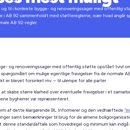
f og til i konkrete bygge- og renoveringssager med offentlig s
ne i AB 92 sammenholdt med støttereglerne, især hvad angår 
rmale AB 92-regler.
bygge- og renoveringssager med offentlig støtte opstået tvivl 
pørgsmålet om mulige egentlige fravigelser fra de normale AB 9
t er blevet forsinket mv. – til ulempe for alle parter.
til at skabe større klarhed over eventuelle fravigelser i et sama
lmene bygherrer var repræsenteret.
 form af dette klargørende BL Informerer og den vedhæftede
”m
ringer samt bemærkninger til brug for de almene boligorganisati
t denne standardaftale som hovedregel og minimum kan indgå i