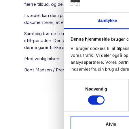
færre tilbud, og dermed kan kravet reelt reducere 
I stedet kan der i prækvalifikationsfasen stilles k
Samtykke
dokumenterer, at entreprenøren ”her og nu” ville ku
Samtidig bør det i udbudsmaterialet beskrives, at de
Denne hjemmeside bruger c
still-perioden. Den betingede sikkerhedsstillelse sk
denne garanti ikke stilles i stand-still-perioden, er
Vi bruger cookies til at tilpas
vores trafik. Vi deler også 
Med venlig hilsen
analysepartnere. Vores partn
indsamlet fra din brug af dere
Bent Madsen / Preben Mathiesen
Samtykkevalg
Nødvendig
Kontakt
Ben
Afvis