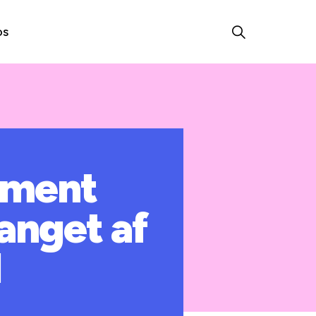
os
lment
anget af
l