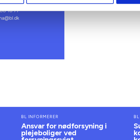
rektør
 88 18 77
bma@bl.dk
BL INFORMERER
BL
Ansvar for nødforsyning i
S
plejeboliger ved
k
forsyningssvigt
k