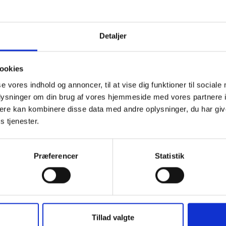
konkurrencen til ulempe også for bygherren.
rav om, at entreprenørerne på prækvalifikationstidspunktet - ek
Detaljer
nne stille den fornødne garanti.
n (efter tilbudsafgivelsen) vindende entreprenør er forpligtet ti
ookies
al indebære, at garanten erklærer, at sikkerheden er aktiv fra de
 tilbuddet ukonditionsmæssigt, og bygherren kan/skal gå videre til
se vores indhold og annoncer, til at vise dig funktioner til sociale
oplysninger om din brug af vores hjemmeside med vores partnere 
ere kan kombinere disse data med andre oplysninger, du har giv
s tjenester.
Præferencer
Statistik
t Madsen
Tillad valgte