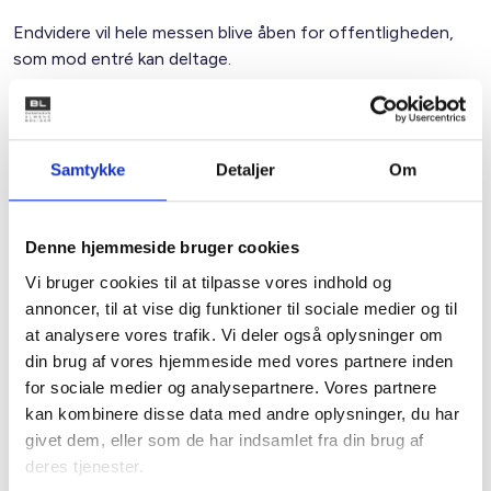
Endvidere vil hele messen blive åben for offentligheden,
som mod entré kan deltage.
Selve det faglige arrangement bliver dog forbeholdt de,
som er tilmeldt Almene Boligdage gennem deres
boligorganisationer.
Samtykke
Detaljer
Om
Den egentlige indbydelse med program udsendes ultimo
marts 2011, og fra april 2011 vil det være muligt, via
Denne hjemmeside bruger cookies
boligorganisationen, at tilmelde sig arrangementet samt
foretage hotelreservationer.
Vi bruger cookies til at tilpasse vores indhold og
annoncer, til at vise dig funktioner til sociale medier og til
I kan læse meget mere om Almene Boligdage på BL´s
at analysere vores trafik. Vi deler også oplysninger om
hjemmeside www.bl.dk/almeneboligdage, hvor der løbende
din brug af vores hjemmeside med vores partnere inden
vil være nyt om arrangementet. Her finder I også en mere
for sociale medier og analysepartnere. Vores partnere
detaljeret beskrivelse af, hvordan I kan byde ind med en
kan kombinere disse data med andre oplysninger, du har
aktivitet.
givet dem, eller som de har indsamlet fra din brug af
Venlig hilsen
deres tjenester.