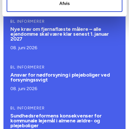
Afvis
Relateret indhold
Viden
BL INFORMERER
Nye krav om fjernaflæste målere – alle
ejendomme skal være klar senest 1. januar
2027
08. juni 2026
BL INFORMERER
Ansvar for nødforsyning i plejeboliger ved
forsyningssvigt
08. juni 2026
BL INFORMERER
Sundhedsreformens konsekvenser for
kommunale lejemål i almene ældre- og
plejeboliger