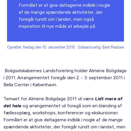
Formålet er at give deltagerne indblik i nogle
af de mange spændende aktiviteter, der
foregår rundt om i landet, men også
inspiration til nye måde at arbejde på.
Oprettet: fredag den 10. december 2010
Sideansvarlig: Bent Madsen
Boligselskabernes Landsforening holder Almene Boligdage
i 2011. Arrangementet foregår den 2. - 3. september 2011 i
Bella Center i København.
Temaet for Almene Boligdage 2011 vil være
Lidt mere af
det hele
og arrangementet vil foregå som en blanding af
fællesoplæg, workshops, konferencer og ekskursioner.
Formålet er at give deltagerne indblik i nogle af de mange
spændende aktiviteter, der foregår rundt om i landet, men