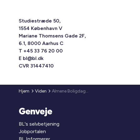
Studiestræde 50,
1554 København V
Mariane Thomsens Gade 2F,
6.1, 8000 Aarhus C
T +45 33 76 20 00
E
bl@bl.dk
CVR 31447410
Hjem
Viden
Almene Boligdage 2011 – Lidt mere af det hele
Genveje
BL's selvbetjening
Jobportalen
BL Informerer