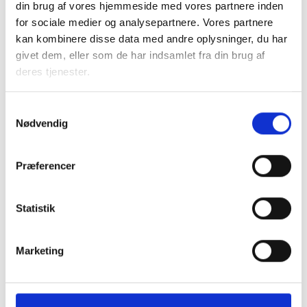
Foreløbig rentesikring:
din brug af vores hjemmeside med vores partnere inden
for sociale medier og analysepartnere. Vores partnere
Ydelse
skyggelån
kan kombinere disse data med andre oplysninger, du har
1.115.150 kr.
givet dem, eller som de har indsamlet fra din brug af
deres tjenester.
÷ Rentesikring
skyggelån
56.626 kr.
Samtykkevalg
Nødvendig
Nettokapitaludgift/beboerbetaling
1.058.524 kr.
Præferencer
Endelig rentesikring:
Statistik
Ydelse
:
rentetilpasningslån 2013
Marketing
1.000.000 kr.
÷ Rentesikring
=
rentetilpasningslån
56.626 ÷ (1.115.150 ÷ 1.000.000) =
-58.531 kr.