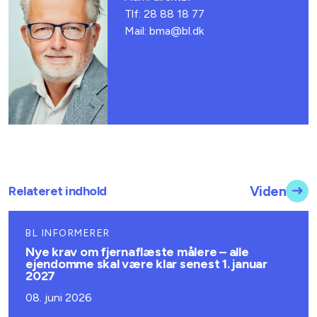
Tlf: 28 88 18 77
Mail: bma@bl.dk
Relateret indhold
Viden
BL INFORMERER
Nye krav om fjernaflæste målere – alle
ejendomme skal være klar senest 1. januar
2027
08. juni 2026