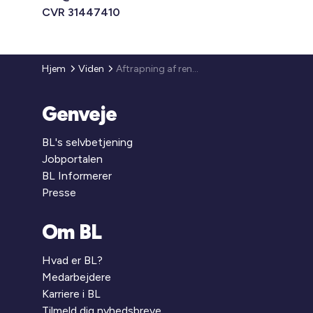
CVR 31447410
Hjem
Viden
Aftrapning af rentesikring 2013
Genveje
BL's selvbetjening
Jobportalen
BL Informerer
Presse
Om BL
Hvad er BL?
Medarbejdere
Karriere i BL
Tilmeld dig nyhedsbreve