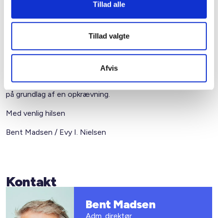
Tillad alle
Nettokapitaludgift/beboerbetaling
1.058.524 kr.
Tillad valgte
Når basisrenten/beboerbetalingen efter regulering, som
Afvis
vist i eksempel 3, overstiger ydelsen på rentetilpasnings­
lånet, skal forskellen indbetales til Statens Administration
på grundlag af en opkrævning.
Med venlig hilsen
Bent Madsen / Evy I. Nielsen
Kontakt
Bent Madsen
Adm. direktør