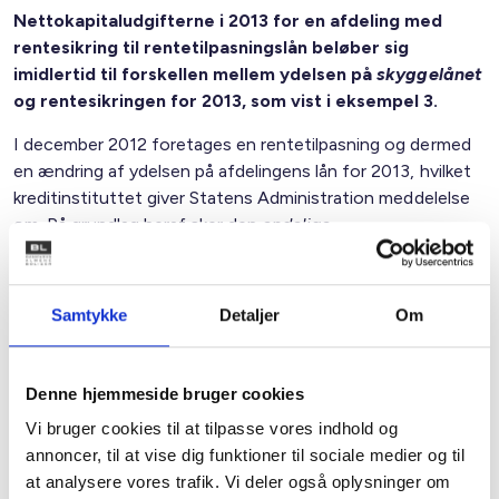
Nettokapitaludgifterne i 2013 for en afdeling med
rentesikring til rentetilpasningslån beløber sig
imidlertid til forskellen mellem ydelsen på
skyggelånet
og rentesikringen for 2013, som vist i eksempel 3.
I december 2012 foretages en rentetilpasning og dermed
en ændring af ydelsen på afdelingens lån for 2013, hvilket
kreditinstituttet giver Statens Administration meddelelse
om. På grundlag heraf sker den
endelige
rentesikringsberegning for 2013, som Statens
Administration orienterer om i begyndelsen af det nye år.
Den endelige rentesikring fremkommer således:
Samtykke
Detaljer
Om
Rentesikring
- (ydelse
-
skyggelån
skyggelån
ydelse
)
rentetilpasningslån
Denne hjemmeside bruger cookies
Vi bruger cookies til at tilpasse vores indhold og
Eksempel 3.
annoncer, til at vise dig funktioner til sociale medier og til
at analysere vores trafik. Vi deler også oplysninger om