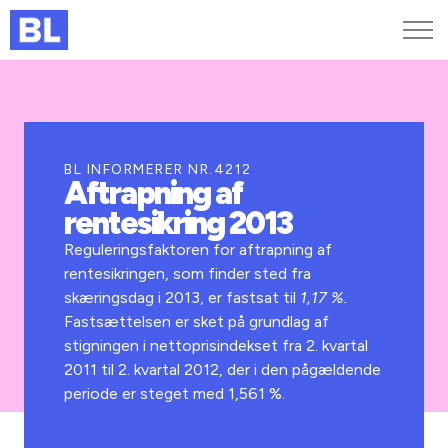
Genveje
Find medarbejder
Kurser og arrangementer
BL INFORMERER NR.4212
Aftrapning af
Jobportalen
rentesikring 2013
MitBL
Reguleringsfaktoren for aftrapning af
rentesikringen, som finder sted fra
skæringsdag i 2013, er fastsat til
1,17 %.
Fastsættelsen er sket på grundlag af
stigningen i nettoprisindekset fra 2. kvartal
2011 til 2. kvartal 2012, der i den pågældende
periode er steget med 1,561 %.