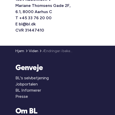
Mariane Thomsens Gade 2F,
6.1, 8000 Aarhus C
T +45 33 76 20 00
E
bl@bl.dk
CVR 31447410
Hjem
Viden
Ændringer i bekendtgørelsen om vedligeholdelse og istandsættelse af almene boliger
Genveje
BL's selvbetjening
Jobportalen
BL Informerer
Presse
Om BL