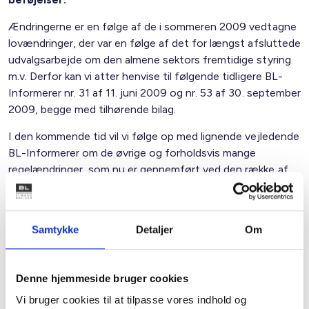
Ændringerne er en følge af de i sommeren 2009 vedtagne
lovændringer, der var en følge af det for længst afsluttede
udvalgsarbejde om den almene sektors fremtidige styring
m.v. Derfor kan vi atter henvise til følgende tidligere BL-
Informerer nr. 31 af 11. juni 2009 og nr. 53 af 30. september
2009, begge med tilhørende bilag.
I den kommende tid vil vi følge op med lignende vejledende
BL-Informerer om de øvrige og forholdsvis mange
regelændringer, som nu er gennemført ved den række af
nye bekendtgørelser m.v., vi sendte ud til medlemmerne
kort før jul ved BL-Informerer nr. 67 af 22. december 2009.
Med venlig hilsen
Samtykke
Detaljer
Om
Bent Madsen / Preben Mathiesen
Denne hjemmeside bruger cookies
Vi bruger cookies til at tilpasse vores indhold og