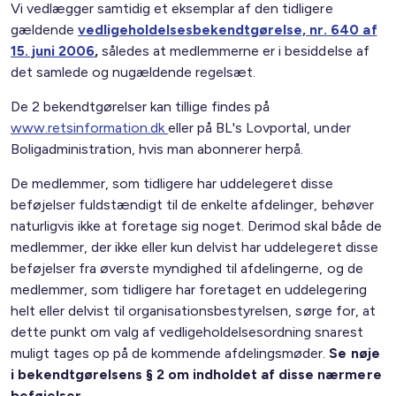
Vi vedlægger samtidig et eksemplar af den tidligere
gældende
vedligeholdelsesbekendtgørelse, nr. 640 af
15. juni 2006
,
således at medlemmerne er i besiddelse af
det samlede og nugældende regelsæt.
De 2 bekendtgørelser kan tillige findes på
www.retsinformation.dk
eller på BL's Lovportal, under
Boligadministration, hvis man abonnerer herpå.
De medlemmer, som tidligere har uddelegeret disse
beføjelser fuldstændigt til de enkelte afdelinger, behøver
naturligvis ikke at foretage sig noget. Derimod skal både de
medlemmer, der ikke eller kun delvist har uddelegeret disse
beføjelser fra øverste myndighed til afdelingerne, og de
medlemmer, som tidligere har foretaget en uddelegering
helt eller delvist til organisationsbestyrelsen, sørge for, at
dette punkt om valg af vedligeholdelsesordning snarest
muligt tages op på de kommende afdelingsmøder.
Se nøje
i bekendtgørelsens § 2 om indholdet af disse nærmere
beføjelser.