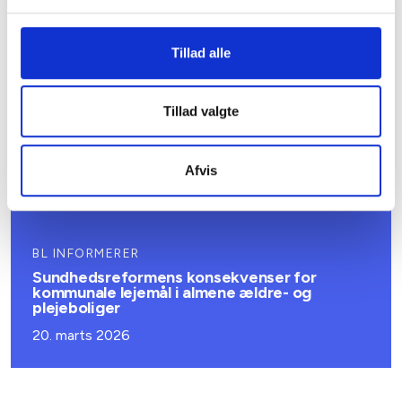
Nye krav om fjernaflæste målere – alle
ejendomme skal være klar senest 1. januar
2027
Tillad alle
08. juni 2026
Tillad valgte
BL INFORMERER
Ansvar for nødforsyning i plejeboliger ved
forsyningssvigt
Afvis
08. juni 2026
BL INFORMERER
Sundhedsreformens konsekvenser for
kommunale lejemål i almene ældre- og
plejeboliger
20. marts 2026