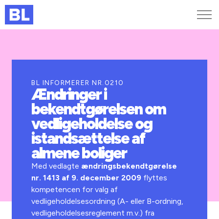
Genveje
Find medarbejder
Kurser og arrangementer
BL INFORMERER NR.0210
Ændringer i
Jobportalen
bekendtgørelsen om
MitBL
vedligeholdelse og
istandsættelse af
almene boliger
Med vedlagte
ændringsbekendtgørelse
nr. 1413 af 9. december 2009
flyttes
kompetencen for valg af
vedligeholdelsesordning (A- eller B-ordning,
vedligeholdelsesreglement m.v.) fra