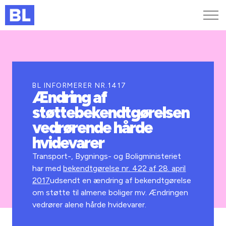
Genveje
Find medarbejder
Kurser og arrangementer
BL INFORMERER NR.1417
Ændring af
Jobportalen
støttebekendtgørelsen
MitBL
vedrørende hårde
hvidevarer
Transport-, Bygnings- og Boligministeriet
har med
bekendtgørelse nr. 422 af 28. april
2017
udsendt en ændring af bekendtgørelse
om støtte til almene boliger mv. Ændringen
vedrører alene hårde hvidevarer.