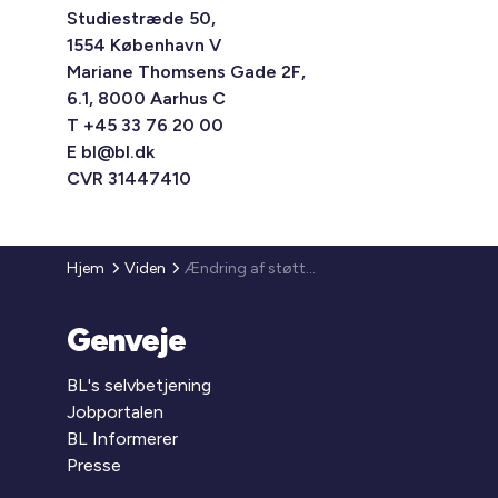
Studiestræde 50,
1554 København V
Mariane Thomsens Gade 2F,
6.1, 8000 Aarhus C
T +45 33 76 20 00
E
bl@bl.dk
CVR 31447410
Hjem
Viden
Ændring af støttebekendtgørelsen vedrørende hårde hvidevarer
Genveje
BL's selvbetjening
Jobportalen
BL Informerer
Presse