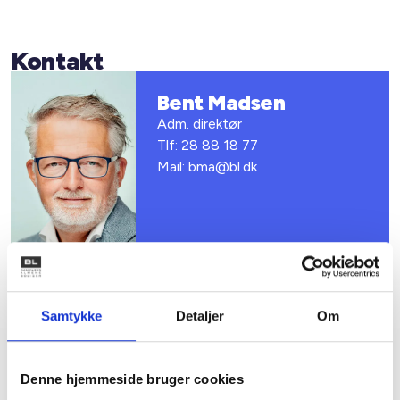
Kontakt
Bent Madsen
Adm. direktør
Tlf: 28 88 18 77
Mail: bma@bl.dk
Samtykke
Detaljer
Om
Relateret indhold
Viden
Denne hjemmeside bruger cookies