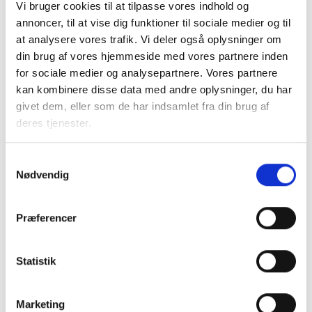
Vi bruger cookies til at tilpasse vores indhold og
BL INFORMERER
annoncer, til at vise dig funktioner til sociale medier og til
Nye krav om fjernaflæste målere – alle
at analysere vores trafik. Vi deler også oplysninger om
ejendomme skal være klar senest 1. januar
din brug af vores hjemmeside med vores partnere inden
2027
for sociale medier og analysepartnere. Vores partnere
08. juni 2026
kan kombinere disse data med andre oplysninger, du har
givet dem, eller som de har indsamlet fra din brug af
deres tjenester.
BL INFORMERER
Ansvar for nødforsyning i plejeboliger ved
forsyningssvigt
Samtykkevalg
Nødvendig
08. juni 2026
Præferencer
BL INFORMERER
Sundhedsreformens konsekvenser for
kommunale lejemål i almene ældre- og
Statistik
plejeboliger
20. marts 2026
Marketing