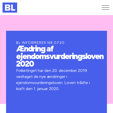
Genveje
Find medarbejder
Kurser og arrangementer
BL INFORMERER NR.0720
Ændring af
Jobportalen
ejendomsvurderingsloven
MitBL
2020
Folketinget har den 20. december 2019
vedtaget de nye ændringer i
ejendomsvurderingsloven. Loven trådte i
kraft den 1. januar 2020.