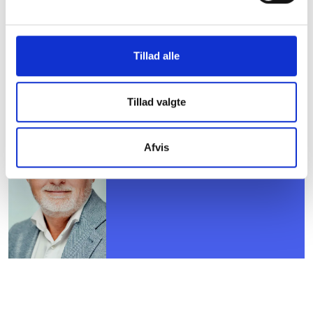
Bent Madsen / Caroline Simone Evers
Tillad alle
Kontakt
Tillad valgte
Bent Madsen
Adm. direktør
Afvis
Tlf: 28 88 18 77
Mail: bma@bl.dk