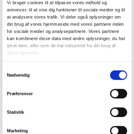
Vi bruger cookies til at tilpasse vores indhold og
selv af egen drift undersøger, hvorvidt en ejendom skal
annoncer, til at vise dig funktioner til sociale medier og til
anvendes til alment boligbyggeri eller erhverv. Da
at analysere vores trafik. Vi deler også oplysninger om
grundværdiansættelsen i den nye ejendomsvurderingslov
din brug af vores hjemmeside med vores partnere inden
ikke finder anvendelse på almene boliger, så er det vigtigt,
for sociale medier og analysepartnere. Vores partnere
at boligorganisationen gør Skatteforvaltningen
kan kombinere disse data med andre oplysninger, du har
opmærksom på dette. Dette kan f.eks. ske i forbindelse
givet dem, eller som de har indsamlet fra din brug af
med deklarationsprocessen.
deres tjenester.
Hvis boligorganisationen opfører byggeri i samarbejde med
en privat part (den delegerede bygherremodel) skal
Samtykkevalg
Nødvendig
boligorganisationen også oplyse skatteforvaltningen om,
at en lokalplan indeholder bestemmelser om, at en del af
en ejendom skal anvendes til alment boligbyggeri. Herefter
Præferencer
vil Skatteforvaltningen skule tage hensyn til dette ved
ansættelsen af den samlede grundværdi.
Statistik
Med venlig hilsen
Marketing