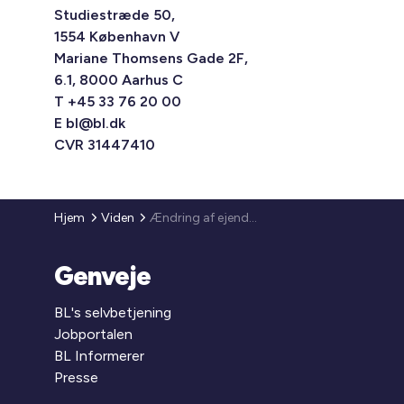
Studiestræde 50,
1554 København V
Mariane Thomsens Gade 2F,
6.1, 8000 Aarhus C
T +45 33 76 20 00
E
bl@bl.dk
CVR 31447410
Hjem
Viden
Ændring af ejendomsvurderingsloven 2020
Genveje
BL's selvbetjening
Jobportalen
BL Informerer
Presse