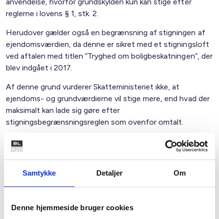
anvendelse, hvorfor grundskylden kun kan stige efter
reglerne i lovens § 1, stk. 2.
Herudover gælder også en begrænsning af stigningen af
ejendomsværdien, da denne er sikret med et stigningsloft
ved aftalen med titlen ”Tryghed om boligbeskatningen”, der
blev indgået i 2017.
Af denne grund vurderer Skatteministeriet ikke, at
ejendoms- og grundværdierne vil stige mere, end hvad der
maksimalt kan lade sig gøre efter
stigningsbegrænsningsreglen som ovenfor omtalt.
Skatteministeriet oplyser også, at forhandlingerne om
boligskatteforliget forud for år 2024 vil tage særligt
hensyn til almene boliger.
Samtykke
Detaljer
Om
Oplysning om grundanvendelse
Denne hjemmeside bruger cookies
Skatteministeriet bemærker, at Skatteforvaltningen ikke