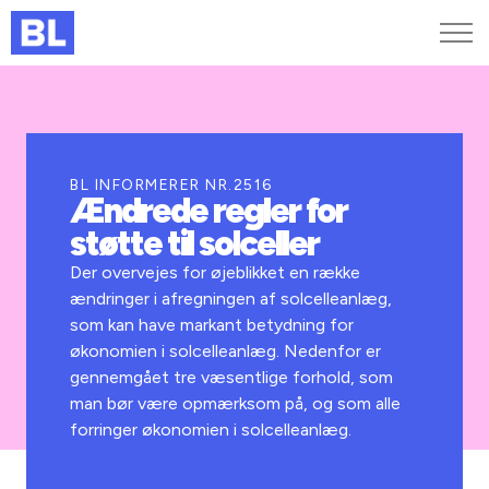
Genveje
Find medarbejder
Kurser og arrangementer
BL INFORMERER NR.2516
Ændrede regler for
Jobportalen
støtte til solceller
MitBL
Der overvejes for øjeblikket en række
ændringer i afregningen af solcelleanlæg,
som kan have markant betydning for
økonomien i solcelleanlæg. Nedenfor er
gennemgået tre væsentlige forhold, som
man bør være opmærksom på, og som alle
forringer økonomien i solcelleanlæg.