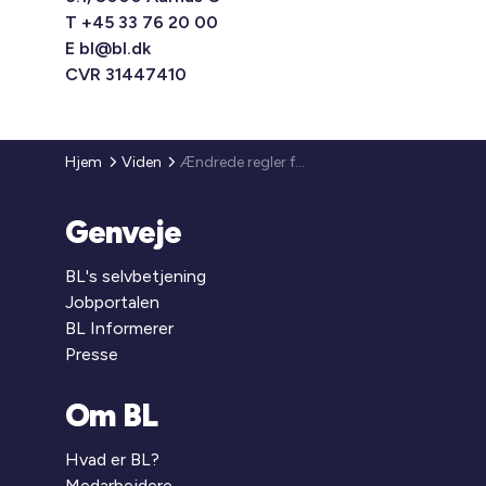
T +45 33 76 20 00
E
bl@bl.dk
CVR 31447410
Hjem
Viden
Ændrede regler for støtte til solceller
Genveje
BL's selvbetjening
Jobportalen
BL Informerer
Presse
Om BL
Hvad er BL?
Medarbejdere