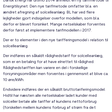
Dansk Energi har ultimo 2014 anmeldt en ny tarifmetode til
Energitilsynet. Den nye tarifmetode omfatter bl.a. en
ændret afregning af solcelleanlæg. BL har ved flere
lejligheder gjort indsigelser overfor modellen, som bl.a.
derfor er blevet forsinket. Mange netselskaber forventes
derfor først at implementere tarifmodellen i 2017.
Der er to elementer i den nye tarifferingsmodel i relation til
solcelleanlæg.
Der indføres en såkaldt rådighedstarif for solcelleanlæg,
som er en betaling for at have elnettet til rådighed.
Rådighedstariffen kan variere en del i forskellige
forsyningsområder men forventes i gennemsnit at blive ca.
10 øre/kWh.
Endvidere indføres der en såkaldt bruttotariferingsmodel.
Hidtil har næsten alle netselskaber ladet kunder med
solceller betale alle tariffer af kundens nettoforbrug
(forskellen mellem kundens forbrug af strøm fra det