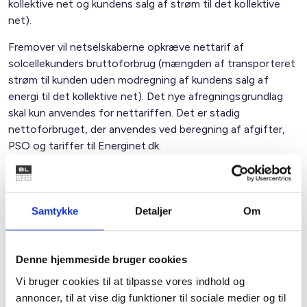
kollektive net og kundens salg af strøm til det kollektive
net).
Fremover vil netselskaberne opkræve nettarif af
solcellekunders bruttoforbrug (mængden af transporteret
strøm til kunden uden modregning af kundens salg af
energi til det kollektive net). Det nye afregningsgrundlag
skal kun anvendes for nettariffen. Det er stadig
nettoforbruget, der anvendes ved beregning af afgifter,
PSO og tariffer til Energinet.dk.
Overvejelse om afskaffelse af PSO-afgiften
Samtykke
Detaljer
Om
Regeringen har netop annonceret, at den ønsker at
omlægge støtten til vedvarende energi, så den nuværende
PSO-afgift på el afskaffes, således at støtten til
Denne hjemmeside bruger cookies
vedvarende energi fremover finansieres via finansloven,
Vi bruger cookies til at tilpasse vores indhold og
f.eks. via en forhøjelse af bundskatten. PSO-afgiften har
annoncer, til at vise dig funktioner til sociale medier og til
som følge af den lave elpris på spotmarkedet været