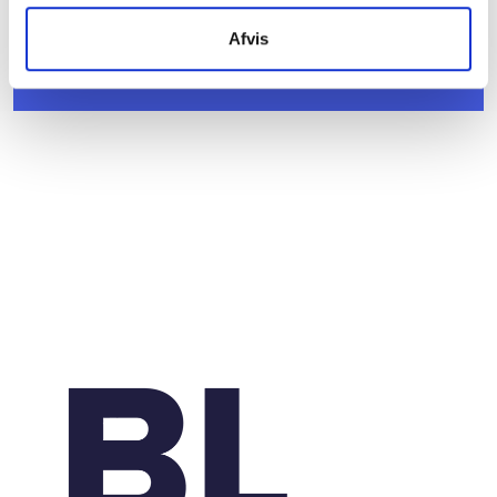
kommunale lejemål i almene ældre- og
plejeboliger
Afvis
20. marts 2026