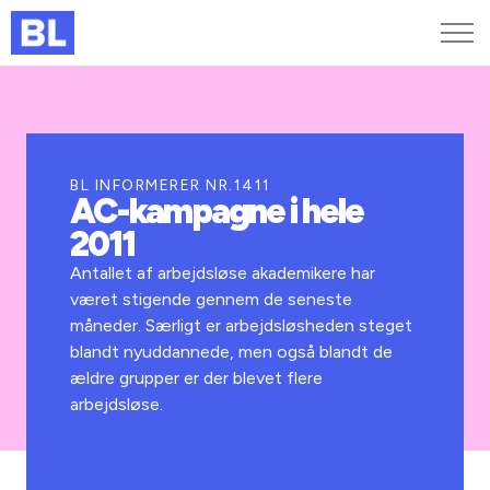
Genveje
Find medarbejder
Kurser og arrangementer
BL INFORMERER NR.1411
AC-kampagne i hele
Jobportalen
2011
MitBL
Antallet af arbejdsløse akademikere har
været stigende gennem de seneste
måneder. Særligt er arbejdsløsheden steget
blandt nyuddannede, men også blandt de
ældre grupper er der blevet flere
arbejdsløse.