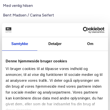
Med venlig hilsen
Bent Madsen / Carina Seifert
Kontakt
Samtykke
Detaljer
Om
Bent Madsen
Adm. direktør
Denne hjemmeside bruger cookies
Tlf: 28 88 18 77
Vi bruger cookies til at tilpasse vores indhold og
Mail: bma@bl.dk
annoncer, til at vise dig funktioner til sociale medier og til
at analysere vores trafik. Vi deler også oplysninger om
din brug af vores hjemmeside med vores partnere inden
for sociale medier og analysepartnere. Vores partnere
kan kombinere disse data med andre oplysninger, du har
givet dem, eller som de har indsamlet fra din brug af
deres tjenester.