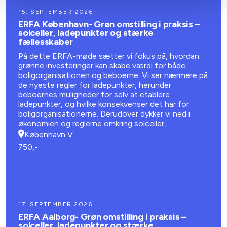
15. SEPTEMBER 2026
ERFA København- Grøn omstilling i praksis –
solceller, ladepunkter og stærke
fællesskaber
På dette ERFA-møde sætter vi fokus på, hvordan
grønne investeringer kan skabe værdi for både
boligorganisationen og beboerne. Vi ser nærmere på
de nyeste regler for ladepunkter, herunder
beboernes muligheder for selv at etablere
ladepunkter, og hvilke konsekvenser det har for
boligorganisationerne. Derudover dykker vi ned i
økonomien og reglerne omkring solceller,
batteriløsninger og energifællesskaber.
København V
750,-
17. SEPTEMBER 2026
ERFA Aalborg- Grøn omstilling i praksis –
solceller, ladepunkter og stærke