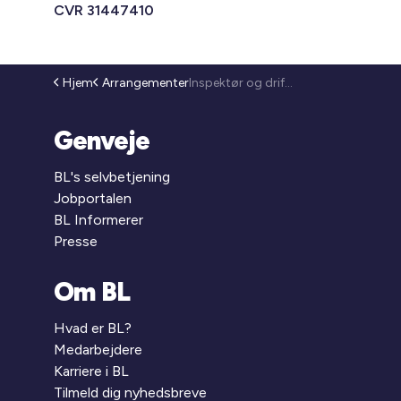
CVR 31447410
Hjem
Arrangementer
Inspektør og driftslederuddannelse 2027 (26-99)
Genveje
BL's selvbetjening
Jobportalen
BL Informerer
Presse
Om BL
Hvad er BL?
Medarbejdere
Karriere i BL
Tilmeld dig nyhedsbreve