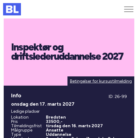
Genveje
Inspektør og
Find medarbejder
Kurser og arrangementer
driftslederuddannelse 2027
Jobportalen
MitBL
Betingelser for kursustilmelding
Info
ID: 26-99
onsdag den 17. marts 2027
Ledige pladser
Lokation
Bredsten
Pris
33500,-
Tilmeldingsfrist
tirsdag den 16. marts 2027
Målgruppe
Ansatte
Type
Uddannelse