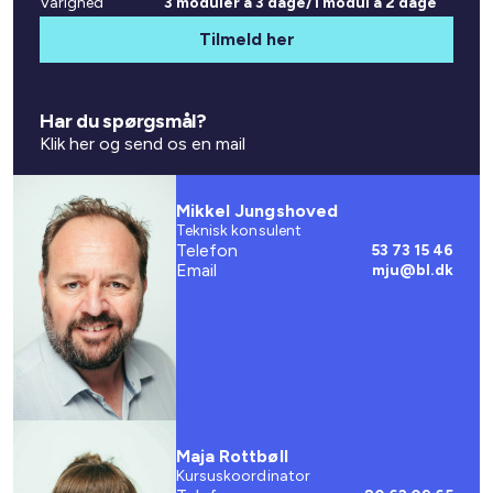
Varighed
3 moduler a 3 dage/1 modul a 2 dage
Tilmeld her
Har du spørgsmål?
Klik her og send os en mail
Mikkel Jungshoved
Teknisk konsulent
Telefon
53 73 15 46
Email
mju@bl.dk
Maja Rottbøll
Kursuskoordinator