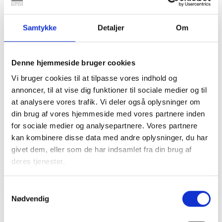
Daglig ledelse
Jura
Samtykke
Detaljer
Om
Konflikthåndtering
Grøn afdelingsdrift og udenomsarealer
Inspektørjobbet - nu og i fremtiden
Denne hjemmeside bruger cookies
Vi bruger cookies til at tilpasse vores indhold og
Datoer og sted
annoncer, til at vise dig funktioner til sociale medier og til
17.-19. marts 2027 - Hotel Vingsted, Vejle
at analysere vores trafik. Vi deler også oplysninger om
13.-15. april 2027 - Hotel Vingsted, Vejle
din brug af vores hjemmeside med vores partnere inden
11.-13. maj 2027 - Hotel Scandic Opus,
for sociale medier og analysepartnere. Vores partnere
Horsens
kan kombinere disse data med andre oplysninger, du har
22.-23. juni 2027 - Hotel Vingsted, Vejle
givet dem, eller som de har indsamlet fra din brug af
deres tjenester.
Overnatning og forplejning er inkl.
Samtykkevalg
Nødvendig