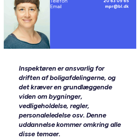
Telefon
20 63 09 65
Email
mpr@bl.dk
Inspektøren er ansvarlig for
driften af boligafdelingerne, og
det kræver en grundlæggende
viden om bygninger,
vedligeholdelse, regler,
personaleledelse osv. Denne
uddannelse kommer omkring alle
disse temaer.