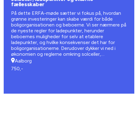
fællesskaber
På dette ERFA-møde sætter vi fokus på, hvordan
grønne investeringer kan skabe værdi for både
boligorganisationen og beboerne. Vi ser nærmere på
de nyeste regler for ladepunkter, herunder
beboernes muligheder for selv at etablere
ladepunkter, og hvilke konsekvenser det har for
boligorganisationerne. Derudover dykker vi ned i
økonomien og reglerne omkring solceller,
batteriløsninger og energifællesskaber.
Aalborg
750,-