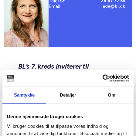
Telefon
24 67 77 55
Email
ada@bl.dk
BL’s 7. kreds inviterer til
kredskonference i Horsens den
2.-3. oktober 2026 på Scandic
Opus.
Samtykke
Detaljer
Om
Denne hjemmeside bruger cookies
Vi bruger cookies til at tilpasse vores indhold og
annoncer, til at vise dig funktioner til sociale medier og til