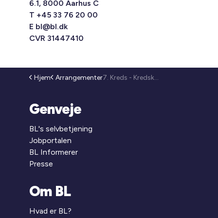
6.1, 8000 Aarhus C
T +45 33 76 20 00
E
bl@bl.dk
CVR 31447410
Hjem
Arrangementer
7. Kreds - Kredskonference 2026 (25-162)
Genveje
BL's selvbetjening
Jobportalen
BL Informerer
Presse
Om BL
Hvad er BL?