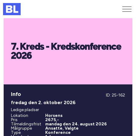
Genveje
7. Kreds - Kredskonference
Find medarbejder
Kurser og arrangementer
2026
Jobportalen
MitBL
Info
ID: 25-162
fredag den 2. oktober 2026
Ledige pladser
Lokation
Horsens
Pris
2675,-
Tilmeldingsfrist
mandag den 24. august 2026
Målgruppe
Ansatte, Valgte
Type
Konference