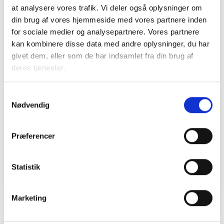
at analysere vores trafik. Vi deler også oplysninger om
din brug af vores hjemmeside med vores partnere inden
for sociale medier og analysepartnere. Vores partnere
Kredskonferencen afholdes Scandic Opus.
kan kombinere disse data med andre oplysninger, du har
givet dem, eller som de har indsamlet fra din brug af
Temaet er Boligpolitik og fremtidens boliger,
deres tjenester.
og konferencen byder på oplæg, eksempler
fra virkeligheden, drøftelser og netværk.
Samtykkevalg
Nødvendig
Tilmelding til konferencen skal ske gennem
administrationen i egen boligorganisation.
Tilmelding med overnatning koster kr. 2675
Præferencer
og kun fredag eller uden overnatning kr. 1675.
Invitation er sendt til alle
Statistik
medlemsorganisationer i 7. kreds den 8. juli.
Marketing