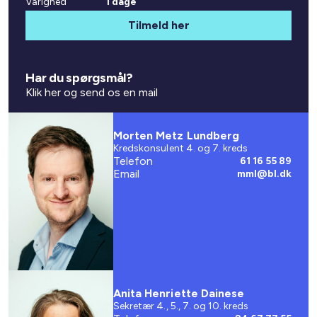
Varighed
1 dage
Tilmeld her
Har du spørgsmål?
Klik her og send os en mail
Morten Metz Lundberg
Kredskonsulent 4. og 7. kreds
Telefon
61 16 55 89
Email
mml@bl.dk
Anita Henriette Dainese
Sekretær 4., 5., 7. og 10. kreds