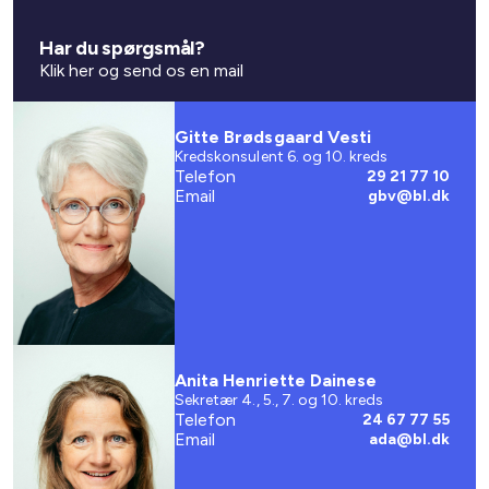
Har du spørgsmål?
Klik her og send os en mail
Gitte Brødsgaard Vesti
Kredskonsulent 6. og 10. kreds
Telefon
29 21 77 10
Email
gbv@bl.dk
Anita Henriette Dainese
Sekretær 4., 5., 7. og 10. kreds
Telefon
24 67 77 55
Email
ada@bl.dk