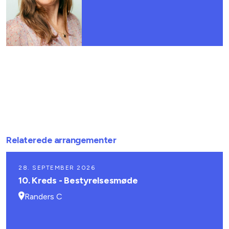
Relaterede arrangementer
28. SEPTEMBER 2026
10. Kreds - Bestyrelsesmøde
Randers C