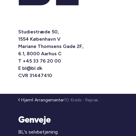
Studiestræde 50,
1554 København V
Mariane Thomsens Gade 2F,
6.1, 8000 Aarhus C
T +45 33 76 20 00
E
bl@bl.dk
CVR 31447410
Hjem
Arrangementer
10. Kreds - Repræsentantmøde (25-294)
Genveje
BL's selvbetjening