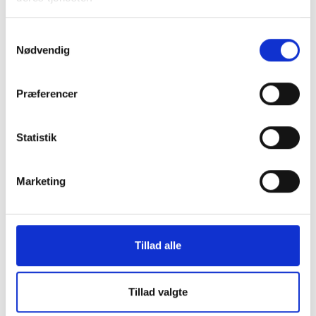
Samtykkevalg
Nødvendig
Præferencer
26. OKTOBER 2026
Statistik
6. og 10. kreds - Fælles
aktivitetsudvalgsmøde
Marketing
Mødet er for dig, der er valgt til kredsens
aktivitetsdvalg, og du er allerede tilmeldt.Det er ikke
muligt at tilmelde sig dette møde.
Viborg
Tillad alle
Tillad valgte