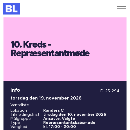
Genveje
10. Kreds -
Find medarbejder
Kurser og arrangementer
Repræsentantmøde
Jobportalen
MitBL
Info
ID: 25-294
torsdag den 19. november 2026
Venteliste
Lokation
Randers C
Tilmeldingsfrist
tirsdag den 10. november 2026
Målgruppe
Ansatte, Valgte
Type
Repræsentantskabsmøde
Varighed
kl. 17:00 - 20:00