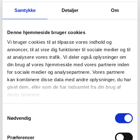
Samtykke
Detaljer
Om
Denne hjemmeside bruger cookies
Vi bruger cookies til at tilpasse vores indhold og
I samarbejde med kommunen tager den almene sektor
annoncer, til at vise dig funktioner til sociale medier og til
socialt ansvar og løser en række opgaver, blandt andet
at analysere vores trafik. Vi deler også oplysninger om
med boligsocial anvisning og aftaler om fleksibel udlejning
din brug af vores hjemmeside med vores partnere inden
af de almene boliger.
for sociale medier og analysepartnere. Vores partnere
kan kombinere disse data med andre oplysninger, du har
Almene boliger drives uden profit, så ingen tjener på
givet dem, eller som de har indsamlet fra din brug af
huslejen. En del af beboernes husleje går til
deres tjenester.
Landsbyggefonden, som støtter fysiske og sociale
indsatser i almene boligområder. Dette sikrer, at by- og
boligområder kan udvikle sig til gavn for lokalsamfundet.
Samtykkevalg
Nødvendig
Faktaark om almene boliger i
Præferencer