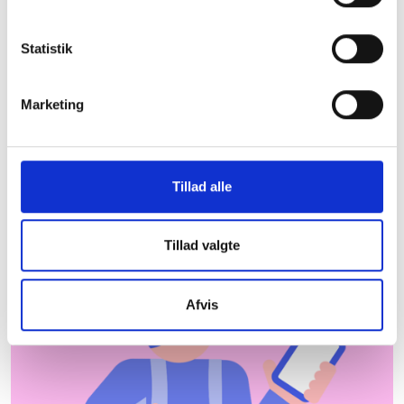
Viborg Kommune
Statistik
De almene boligorganisationer er centrale aktører
og bidrager til udvikling og beskæftigelse lokalt.
Herunder kan du downloade et faktaark med
Marketing
nyttig information om almene boliger i Viborg
Kommune, som du kan tage med dig under armen.
Hent faktaark
Hvor kommer dataene
Tillad alle
fra?
Tillad valgte
Afvis