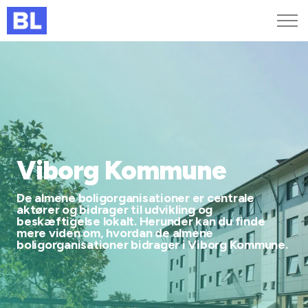
Genveje
Find medarbejder
Kurser og arrangementer
Jobportalen
MitBL
Viborg Kommune
De almene boligorganisationer er centrale
aktører og bidrager til udvikling og
beskæftigelse lokalt. Herunder kan du finde
mere viden om, hvordan de almene
boligorganisationer bidrager i Viborg Kommune.