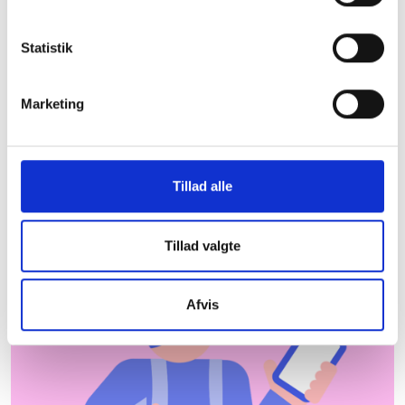
Vejen Kommune
Statistik
De almene boligorganisationer er centrale aktører
og bidrager til udvikling og beskæftigelse lokalt.
Herunder kan du downloade et faktaark med
Marketing
nyttig information om almene boliger i Vejen
Kommune, som du kan tage med dig under armen.
Hent faktaark
Hvor kommer dataene
Tillad alle
fra?
Tillad valgte
Afvis