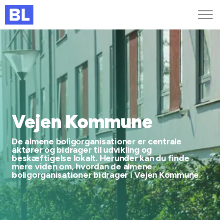
Genveje
Find medarbejder
Kurser og arrangementer
Jobportalen
MitBL
Vejen Kommune
De almene boligorganisationer er centrale
aktører og bidrager til udvikling og
beskæftigelse lokalt. Herunder kan du finde
mere viden om, hvordan de almene
boligorganisationer bidrager i Vejen Kommune.