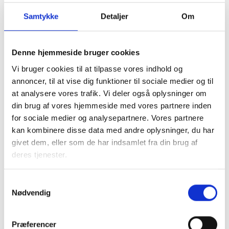
Samtykke
Detaljer
Om
Denne hjemmeside bruger cookies
Vi bruger cookies til at tilpasse vores indhold og
I samarbejde med kommunen tager den almene sektor
annoncer, til at vise dig funktioner til sociale medier og til
socialt ansvar og løser en række opgaver, blandt andet
at analysere vores trafik. Vi deler også oplysninger om
med boligsocial anvisning og aftaler om fleksibel udlejning
din brug af vores hjemmeside med vores partnere inden
af de almene boliger.
for sociale medier og analysepartnere. Vores partnere
kan kombinere disse data med andre oplysninger, du har
Almene boliger drives uden profit, så ingen tjener på
givet dem, eller som de har indsamlet fra din brug af
huslejen. En del af beboernes husleje går til
deres tjenester.
Landsbyggefonden, som støtter fysiske og sociale
indsatser i almene boligområder. Dette sikrer, at by- og
boligområder kan udvikle sig til gavn for lokalsamfundet.
Samtykkevalg
Nødvendig
Faktaark om almene boliger i
Præferencer