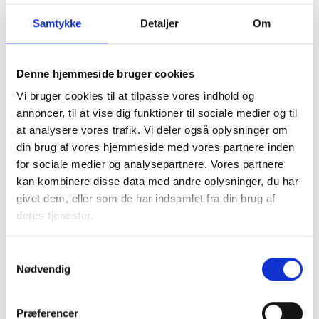
Samtykke
Detaljer
Om
Denne hjemmeside bruger cookies
Vi bruger cookies til at tilpasse vores indhold og
I samarbejde med kommunen tager den almene sektor
annoncer, til at vise dig funktioner til sociale medier og til
socialt ansvar og løser en række opgaver, blandt andet
at analysere vores trafik. Vi deler også oplysninger om
med boligsocial anvisning og aftaler om fleksibel udlejning
din brug af vores hjemmeside med vores partnere inden
af de almene boliger.
for sociale medier og analysepartnere. Vores partnere
kan kombinere disse data med andre oplysninger, du har
Almene boliger drives uden profit, så ingen tjener på
givet dem, eller som de har indsamlet fra din brug af
huslejen. En del af beboernes husleje går til
deres tjenester.
Landsbyggefonden, som støtter fysiske og sociale
indsatser i almene boligområder. Dette sikrer, at by- og
boligområder kan udvikle sig til gavn for lokalsamfundet.
Samtykkevalg
Nødvendig
Faktaark om almene boliger i
Præferencer