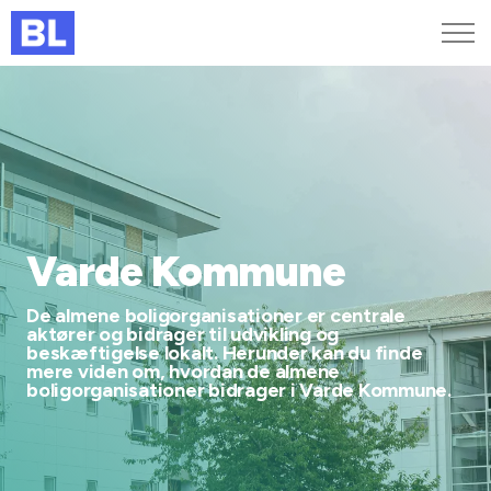
Genveje
Find medarbejder
Kurser og arrangementer
Jobportalen
MitBL
Varde Kommune
De almene boligorganisationer er centrale
aktører og bidrager til udvikling og
beskæftigelse lokalt. Herunder kan du finde
mere viden om, hvordan de almene
boligorganisationer bidrager i Varde Kommune.