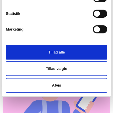
Varde Kommune
Statistik
De almene boligorganisationer er centrale aktører
og bidrager til udvikling og beskæftigelse lokalt.
Herunder kan du downloade et faktaark med
Marketing
nyttig information om almene boliger i Varde
Kommune, som du kan tage med dig under armen.
Hent faktaark
Hvor kommer dataene
Tillad alle
fra?
Tillad valgte
Afvis