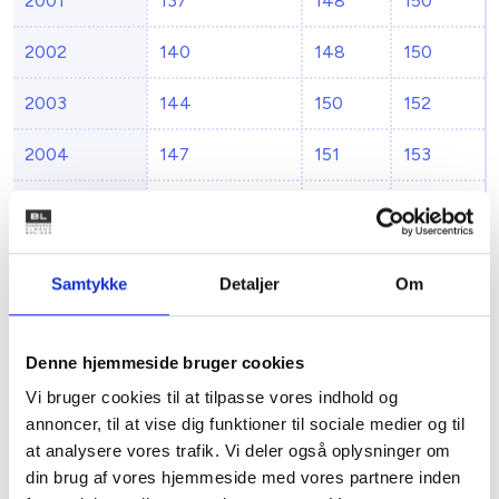
2001
137
148
150
2002
140
148
150
2003
144
150
152
2004
147
151
153
2005
149
151
153
2006
153
153
155
Samtykke
Detaljer
Om
2007
156
156
Denne hjemmeside bruger cookies
Ungdomsboligbidraget
udbetales bagud af
Vi bruger cookies til at tilpasse vores indhold og
Økonomistyrelsen den sidste bankdag i marts, juni,
annoncer, til at vise dig funktioner til sociale medier og til
september og december.
at analysere vores trafik. Vi deler også oplysninger om
din brug af vores hjemmeside med vores partnere inden
Med venlig hilsen