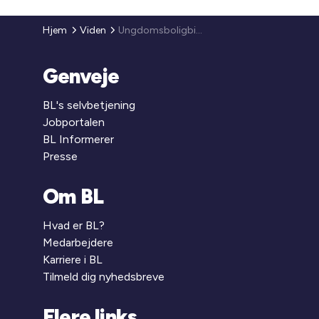
Hjem
Viden
Ungdomsboligbidrag i 2006 og 2007
Genveje
BL's selvbetjening
Jobportalen
BL Informerer
Presse
Om BL
Hvad er BL?
Medarbejdere
Karriere i BL
Tilmeld dig nyhedsbreve
Flere links