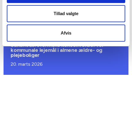
Ansvar for nødforsyning i plejeboliger ved
forsyningssvigt
Tillad valgte
08. juni 2026
Afvis
BL INFORMERER
Sundhedsreformens konsekvenser for
kommunale lejemål i almene ældre- og
plejeboliger
20. marts 2026