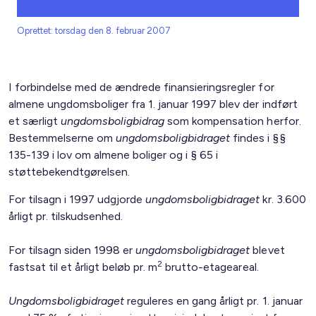
Oprettet: torsdag den 8. februar 2007
I forbindelse med de ændrede finansieringsregler for
almene ungdomsboliger fra 1. januar 1997 blev der indført
et særligt
ungdomsboligbidrag
som kompensation herfor.
Bestemmelserne om
ungdomsboligbidraget
findes i §§
135-139 i lov om almene boliger og i § 65 i
støttebekendtgørelsen.
For tilsagn i 1997 udgjorde
ungdomsboligbidraget
kr. 3.600
årligt pr. tilskudsenhed.
For tilsagn siden 1998 er
ungdomsboligbidraget
blevet
2
fastsat til et årligt beløb pr. m
brutto-etageareal.
Ungdomsboligbidraget
reguleres en gang årligt pr. 1. januar