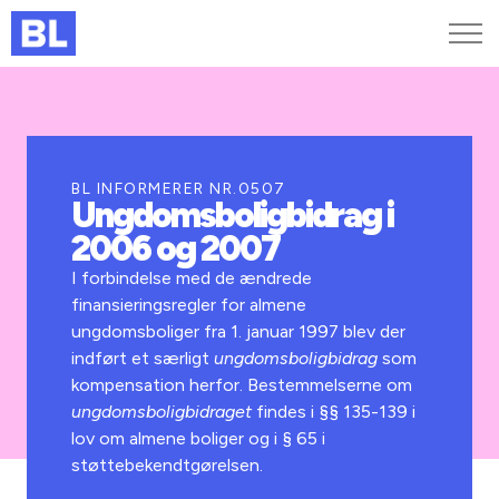
Genveje
Find medarbejder
Kurser og arrangementer
BL INFORMERER NR.0507
Ungdomsboligbidrag i
Jobportalen
2006 og 2007
MitBL
I forbindelse med de ændrede
finansieringsregler for almene
ungdomsboliger fra 1. januar 1997 blev der
indført et særligt
ungdomsboligbidrag
som
kompensation herfor. Bestemmelserne om
ungdomsboligbidraget
findes i §§ 135-139 i
lov om almene boliger og i § 65 i
støttebekendtgørelsen.