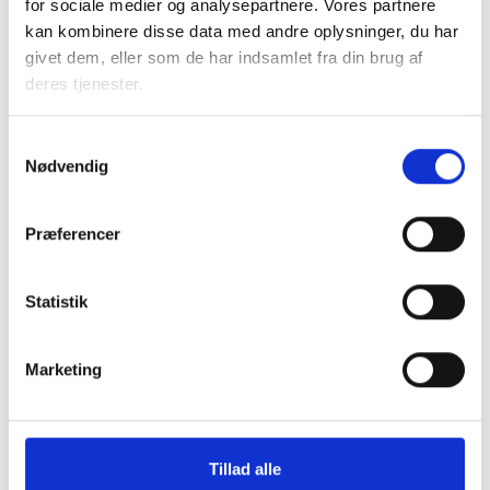
for sociale medier og analysepartnere. Vores partnere
Gert Nielsen / Keld Adsbøl
kan kombinere disse data med andre oplysninger, du har
givet dem, eller som de har indsamlet fra din brug af
1
Kr. pr. tilskudsenhed
deres tjenester.
2
2
Kr. pr. m
bruttoetageareal
Samtykkevalg
Nødvendig
Relateret indhold
Viden
Præferencer
BL INFORMERER
Statistik
Nye krav om fjernaflæste målere – alle
ejendomme skal være klar senest 1. januar
2027
Marketing
08. juni 2026
Tillad alle
BL INFORMERER