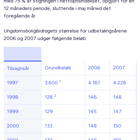
med 75 % af stigningen i nettoprisindekset, opgjort for en
12 måneders periode, sluttende i maj måned det
foregående år.
Ungdomsboligbidragets
størrelse for udbetalingsårene
2006 og 2007 udgør følgende beløb:
Grundbeløb
2006
2007
Tilsagnsår
1
1997
3.600
4.161
4.228
2
1998
128
146
148
1999
129
145
147
2000
133
148
150