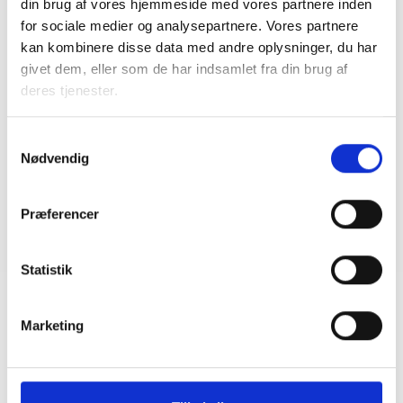
din brug af vores hjemmeside med vores partnere inden
for sociale medier og analysepartnere. Vores partnere
BL INFORMERER
kan kombinere disse data med andre oplysninger, du har
Ansvar for nødforsyning i plejeboliger ved
forsyningssvigt
givet dem, eller som de har indsamlet fra din brug af
deres tjenester.
08. juni 2026
Samtykkevalg
BL INFORMERER
Nødvendig
Sundhedsreformens konsekvenser for
kommunale lejemål i almene ældre- og
plejeboliger
Præferencer
20. marts 2026
Statistik
Marketing