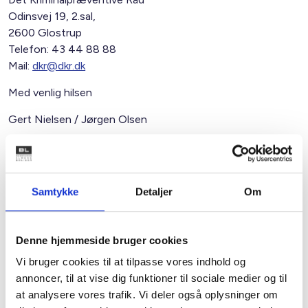
Odinsvej 19, 2.sal,
2600 Glostrup
Telefon: 43 44 88 88
Mail:
dkr@dkr.dk
Med venlig hilsen
Gert Nielsen / Jørgen Olsen
Relateret indhold
Viden
Samtykke
Detaljer
Om
BL INFORMERER
Nye krav om fjernaflæste målere – alle
Denne hjemmeside bruger cookies
ejendomme skal være klar senest 1. januar
2027
Vi bruger cookies til at tilpasse vores indhold og
annoncer, til at vise dig funktioner til sociale medier og til
08. juni 2026
at analysere vores trafik. Vi deler også oplysninger om