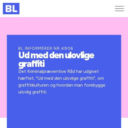
Genveje
Find medarbejder
Kurser og arrangementer
BL INFORMERER NR.4906
Ud med den ulovlige
Jobportalen
graffiti
MitBL
Det Kriminalpræventive Råd har udgivet
hæftet, "Ud med den ulovlige graffiti", om
graffitikulturen og hvordan man forebygge
ulovlig graffiti.