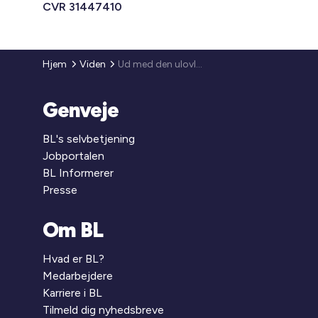
CVR 31447410
Hjem
Viden
Ud med den ulovlige graffiti
Genveje
BL's selvbetjening
Jobportalen
BL Informerer
Presse
Om BL
Hvad er BL?
Medarbejdere
Karriere i BL
Tilmeld dig nyhedsbreve