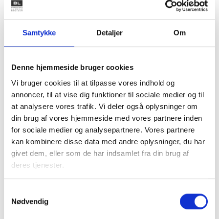
Hvornår er beboerklagenævnet
Samtykke
Detaljer
Om
første ­instans?
Denne hjemmeside bruger cookies
Vi bruger cookies til at tilpasse vores indhold og
annoncer, til at vise dig funktioner til sociale medier og til
ARTIKEL
at analysere vores trafik. Vi deler også oplysninger om
Ballade og konflikt med
din brug af vores hjemmeside med vores partnere inden
overboen? Det gør du
for sociale medier og analysepartnere. Vores partnere
kan kombinere disse data med andre oplysninger, du har
Nabokonflikter findes alle vegne. I opgangene,
givet dem, eller som de har indsamlet fra din brug af
men også blandt millionærerne på Strandvejen.
deres tjenester.
Den erfarne konfliktmægler Jesper Bastholm Munk
giver gode råd.
Samtykkevalg
Nødvendig
Læs artiklen på Bo Godt