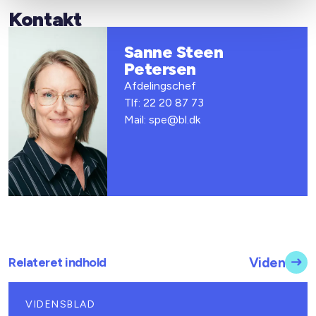
Kontakt
Sanne Steen
Petersen
Afdelingschef
Tlf: 22 20 87 73
Mail: spe@bl.dk
Relateret indhold
Viden
VIDENSBLAD