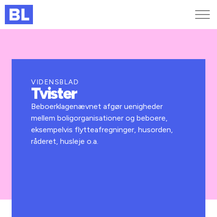
Genveje
Find medarbejder
Kurser og arrangementer
VIDENSBLAD
Tvister
Jobportalen
MitBL
Beboerklagenævnet afgør uenigheder
mellem boligorganisationer og beboere,
eksempelvis flytteafregninger, husorden,
råderet, husleje o.a.