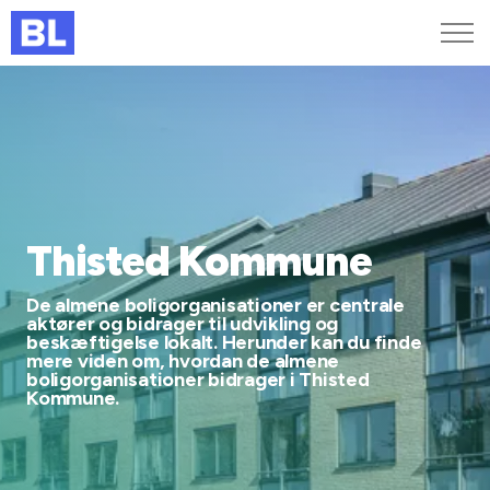
Genveje
Find medarbejder
Kurser og arrangementer
Jobportalen
MitBL
Thisted Kommune
De almene boligorganisationer er centrale
aktører og bidrager til udvikling og
beskæftigelse lokalt. Herunder kan du finde
mere viden om, hvordan de almene
boligorganisationer bidrager i Thisted
Kommune.