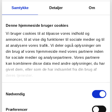
Samtykke
Detaljer
Om
Denne hjemmeside bruger cookies
Vi bruger cookies til at tilpasse vores indhold og
I samarbejde med kommunen tager den almene sektor
annoncer, til at vise dig funktioner til sociale medier og til
socialt ansvar og løser en række opgaver, blandt andet
at analysere vores trafik. Vi deler også oplysninger om
med boligsocial anvisning og aftaler om fleksibel udlejning
din brug af vores hjemmeside med vores partnere inden
af de almene boliger.
for sociale medier og analysepartnere. Vores partnere
kan kombinere disse data med andre oplysninger, du har
Almene boliger drives uden profit, så ingen tjener på
givet dem, eller som de har indsamlet fra din brug af
huslejen. En del af beboernes husleje går til
deres tjenester.
Landsbyggefonden, som støtter fysiske og sociale
indsatser i almene boligområder. Dette sikrer, at by- og
boligområder kan udvikle sig til gavn for lokalsamfundet.
Samtykkevalg
Nødvendig
Faktaark om almene boliger i
Præferencer