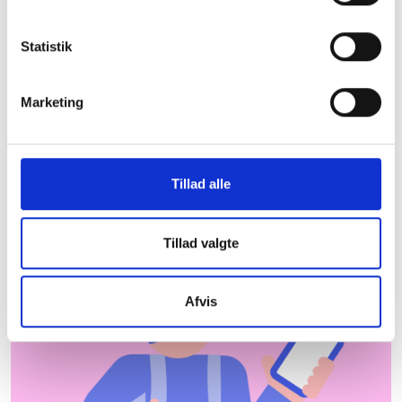
Thisted Kommune
Statistik
De almene boligorganisationer er centrale aktører
og bidrager til udvikling og beskæftigelse lokalt.
Herunder kan du downloade et faktaark med
Marketing
nyttig information om almene boliger i Thisted
Kommune, som du kan tage med dig under armen.
Hent faktaark
Hvor kommer dataene
Tillad alle
fra?
Tillad valgte
Afvis