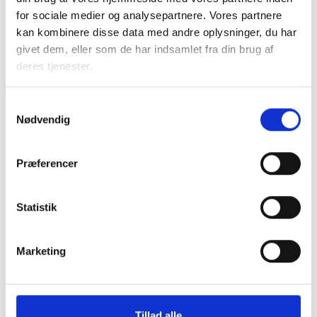
Et eksempel på en sådan fuldmagt vedlægges til yderligere
for sociale medier og analysepartnere. Vores partnere
orientering og evt. brug.
kan kombinere disse data med andre oplysninger, du har
givet dem, eller som de har indsamlet fra din brug af
Med venlig hilsen
deres tjenester.
Preben Mathiesen / Claus Pedersen
Samtykkevalg
bl3306 bilag
Nødvendig
Præferencer
Relateret indhold
Viden
Statistik
BL INFORMERER
Nye krav om fjernaflæste målere – alle
ejendomme skal være klar senest 1. januar
Marketing
2027
08. juni 2026
Tillad alle