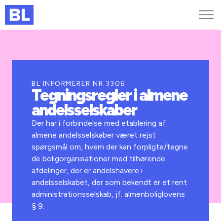
Genveje
Find medarbejder
Kurser og arrangementer
BL INFORMERER NR.3306
Tegningsregler i almene
Jobportalen
andelsselskaber
MitBL
Der har i forbindelse med etablering af
almene andelsselskaber været rejst
spørgsmål om, hvem der kan forpligte/tegne
de boligorganisationer med tilhørende
afdelinger, der er andelshavere i
andelsselskabet, der som bekendt er et rent
administrationsselskab, jf. almenboliglovens
§ 9.