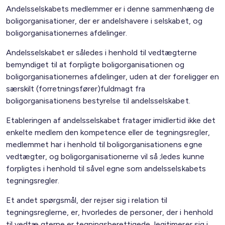
Andelsselskabets medlemmer er i denne sammenhæng de
boligorganisationer, der er andelshavere i selskabet, og
boligorganisationernes afdelinger.
Andelsselskabet er således i henhold til vedtægterne
bemyndiget til at forpligte boligorganisationen og
boligorganisationernes afdelinger, uden at der foreligger en
særskilt (forretningsfører)fuldmagt fra
boligorganisationens bestyrelse til andelsselskabet.
Etableringen af andelsselskabet fratager imidlertid ikke det
enkelte medlem den kompetence eller de tegningsregler,
medlemmet har i henhold til boligorganisationens egne
vedtægter, og boligorganisationerne vil så ;ledes kunne
forpligtes i henhold til såvel egne som andelsselskabets
tegningsregler.
Et andet spørgsmål, der rejser sig i relation til
tegningsreglerne, er, hvorledes de personer, der i henhold
til vedtæ gterne er tegningsberettigede, legitimerer sig i