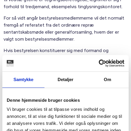
forhold til tredjemand, eksempelvis tinglysningskontoret.
For så vidt angår bestyrelsesmedlemmerne vil det normalt
fremgå af referatet fra det ordinære repræ
sentantskabsmøde eller generalforsamling, hvem der er
valgt som bestyrelsesmedlemmer.
Hvis bestyrelsen konstituerer sig med formand og
næstformand af sin midte, vil det fremgå af referatet fra
bestyrelsesmødet, hvem der er valgt til formand og
næstformand.
Samtykke
Detaljer
Om
Med hensyn til direktionen vil oplysning herom kunne
medtages i referatet fra det ordinære
repræsentantskabsmøde eller generalforsamling, eller evt.
Denne hjemmeside bruger cookies
dokumenteres i form af en såkaldt direktørfuldmagt, hvor
Vi bruger cookies til at tilpasse vores indhold og
bestyrelsen bemyndiger en eller flere navngivne personer
annoncer, til at vise dig funktioner til sociale medier og til
til som direktion at underskrive alle de dokumenter o.l. som
at analysere vores trafik. Vi deler også oplysninger om
kræver direktionens medunderskrift.
din brug af vores hjemmeside med vores partnere inden