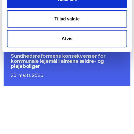
BL INFORMERER
Ansvar for nødforsyning i plejeboliger ved
forsyningssvigt
Tillad valgte
08. juni 2026
Afvis
BL INFORMERER
Sundhedsreformens konsekvenser for
kommunale lejemål i almene ældre- og
plejeboliger
20. marts 2026