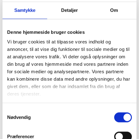
Samtykke
Detaljer
Om
Denne hjemmeside bruger cookies
Vi bruger cookies til at tilpasse vores indhold og
I samarbejde med kommunen tager den almene sektor
annoncer, til at vise dig funktioner til sociale medier og til
socialt ansvar og løser en række opgaver, blandt andet
at analysere vores trafik. Vi deler også oplysninger om
med boligsocial anvisning og aftaler om fleksibel udlejning
din brug af vores hjemmeside med vores partnere inden
af de almene boliger.
for sociale medier og analysepartnere. Vores partnere
kan kombinere disse data med andre oplysninger, du har
Almene boliger drives uden profit, så ingen tjener på
givet dem, eller som de har indsamlet fra din brug af
huslejen. En del af beboernes husleje går til
deres tjenester.
Landsbyggefonden, som støtter fysiske og sociale
indsatser i almene boligområder. Dette sikrer, at by- og
boligområder kan udvikle sig til gavn for lokalsamfundet.
Samtykkevalg
Nødvendig
Faktaark om almene boliger i
Præferencer