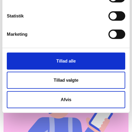
Syddjurs Kommune
Statistik
De almene boligorganisationer er centrale aktører
og bidrager til udvikling og beskæftigelse lokalt.
Herunder kan du downloade et faktaark med
Marketing
nyttig information om almene boliger i Syddjurs
Kommune, som du kan tage med dig under armen.
Hent faktaark
Hvor kommer dataene
Tillad alle
fra?
Tillad valgte
Afvis