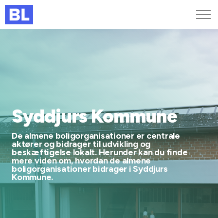
Genveje
Find medarbejder
Kurser og arrangementer
Jobportalen
MitBL
Syddjurs Kommune
De almene boligorganisationer er centrale
aktører og bidrager til udvikling og
beskæftigelse lokalt. Herunder kan du finde
mere viden om, hvordan de almene
boligorganisationer bidrager i Syddjurs
Kommune.