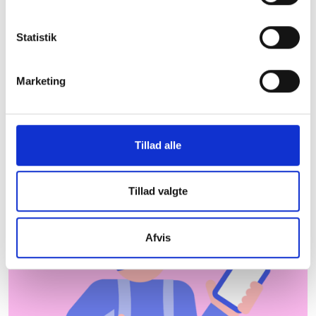
Slagelse Kommune
Statistik
De almene boligorganisationer er centrale aktører
og bidrager til udvikling og beskæftigelse lokalt.
Herunder kan du downloade et faktaark med
Marketing
nyttig information om almene boliger i Slagelse
Kommune, som du kan tage med dig under armen.
Hent faktaark
Hvor kommer dataene
Tillad alle
fra?
Tillad valgte
Afvis