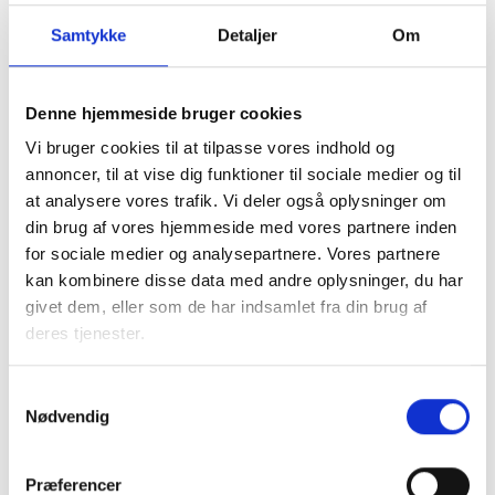
Samtykke
Detaljer
Om
Denne hjemmeside bruger cookies
Vi bruger cookies til at tilpasse vores indhold og
I samarbejde med kommunen tager den almene sektor
annoncer, til at vise dig funktioner til sociale medier og til
socialt ansvar og løser en række opgaver, blandt andet
at analysere vores trafik. Vi deler også oplysninger om
med boligsocial anvisning og aftaler om fleksibel udlejning
din brug af vores hjemmeside med vores partnere inden
af de almene boliger.
for sociale medier og analysepartnere. Vores partnere
kan kombinere disse data med andre oplysninger, du har
Almene boliger drives uden profit, så ingen tjener på
givet dem, eller som de har indsamlet fra din brug af
huslejen. En del af beboernes husleje går til
deres tjenester.
Landsbyggefonden, som støtter fysiske og sociale
indsatser i almene boligområder. Dette sikrer, at by- og
boligområder kan udvikle sig til gavn for lokalsamfundet.
Samtykkevalg
Nødvendig
Faktaark om almene boliger i
Præferencer