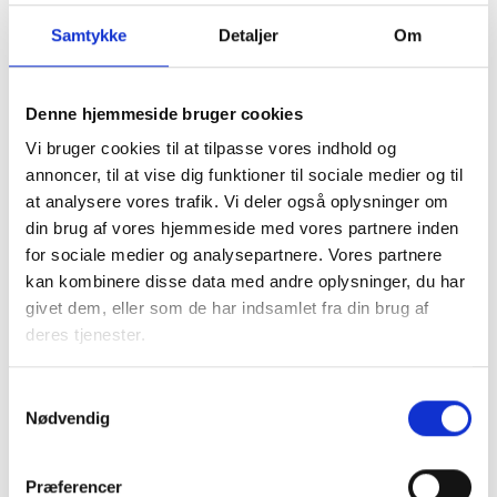
Samtykke
Detaljer
Om
Denne hjemmeside bruger cookies
Vi bruger cookies til at tilpasse vores indhold og
I samarbejde med kommunen tager den almene sektor
annoncer, til at vise dig funktioner til sociale medier og til
socialt ansvar og løser en række opgaver, blandt andet
at analysere vores trafik. Vi deler også oplysninger om
med boligsocial anvisning og aftaler om fleksibel udlejning
din brug af vores hjemmeside med vores partnere inden
af de almene boliger.
for sociale medier og analysepartnere. Vores partnere
kan kombinere disse data med andre oplysninger, du har
Almene boliger drives uden profit, så ingen tjener på
givet dem, eller som de har indsamlet fra din brug af
huslejen. En del af beboernes husleje går til
deres tjenester.
Landsbyggefonden, som støtter fysiske og sociale
indsatser i almene boligområder. Dette sikrer, at by- og
boligområder kan udvikle sig til gavn for lokalsamfundet.
Samtykkevalg
Nødvendig
Faktaark om almene boliger i
Præferencer