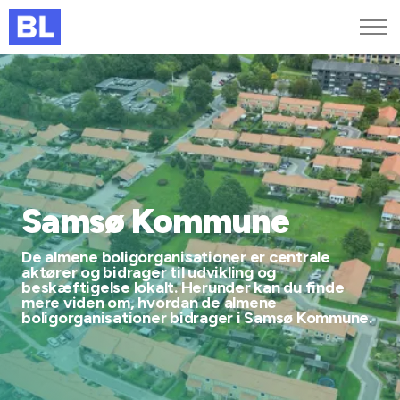
Genveje
Find medarbejder
Kurser og arrangementer
Jobportalen
MitBL
Samsø Kommune
De almene boligorganisationer er centrale
aktører og bidrager til udvikling og
beskæftigelse lokalt. Herunder kan du finde
mere viden om, hvordan de almene
boligorganisationer bidrager i Samsø Kommune.