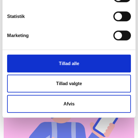
Samsø Kommune
Statistik
De almene boligorganisationer er centrale aktører
og bidrager til udvikling og beskæftigelse lokalt.
Herunder kan du downloade et faktaark med
Marketing
nyttig information om almene boliger i Samsø
Kommune, som du kan tage med dig under armen.
Hent faktaark
Hvor kommer dataene
Tillad alle
fra?
Tillad valgte
Afvis