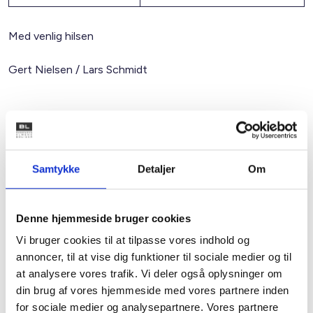
Med venlig hilsen
Gert Nielsen / Lars Schmidt
Relateret indhold
Viden
Samtykke
Detaljer
Om
BL INFORMERER
Nye krav om fjernaflæste målere – alle
ejendomme skal være klar senest 1. januar
2027
Denne hjemmeside bruger cookies
08. juni 2026
Vi bruger cookies til at tilpasse vores indhold og
annoncer, til at vise dig funktioner til sociale medier og til
at analysere vores trafik. Vi deler også oplysninger om
BL INFORMERER
din brug af vores hjemmeside med vores partnere inden
Ansvar for nødforsyning i plejeboliger ved
for sociale medier og analysepartnere. Vores partnere