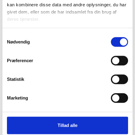
forsyningssvigt
kan kombinere disse data med andre oplysninger, du har
08. juni 2026
givet dem, eller som de har indsamlet fra din brug af
deres tjenester.
BL INFORMERER
Samtykkevalg
Sundhedsreformens konsekvenser for
Nødvendig
kommunale lejemål i almene ældre- og
plejeboliger
20. marts 2026
Præferencer
Statistik
Marketing
Tillad alle