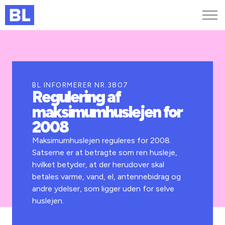
Genveje
Find medarbejder
Kurser og arrangementer
BL INFORMERER NR.3807
Regulering af
Jobportalen
maksimumhuslejen for
MitBL
2008
Maksimumhuslejen reguleres for 2008.
Satserne er at betragte som ren husleje,
hvilket betyder, at der herudover skal
betales varme, vand, el, antennebidrag og
andre ydelser, som ligger uden for selve
huslejen.