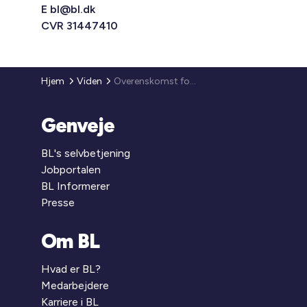
E
bl@bl.dk
CVR 31447410
Hjem
Viden
Overenskomst for ejendomsfunktionærer 2007
Genveje
BL's selvbetjening
Jobportalen
BL Informerer
Presse
Om BL
Hvad er BL?
Medarbejdere
Karriere i BL