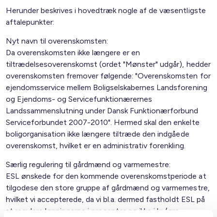
Herunder beskrives i hovedtræk nogle af de væsentligste
aftalepunkter:
Nyt navn til overenskomsten:
Da overenskomsten ikke længere er en
tiltrædelsesoverenskomst (ordet "Mønster" udgår), hedder
overenskomsten fremover følgende: "Overenskomsten for
ejendomsservice mellem Boligselskabernes Landsforening
og Ejendoms- og Servicefunktionærernes
Landssammenslutning under Dansk Funktionærforbund
Serviceforbundet 2007-2010". Hermed skal den enkelte
boligorganisation ikke længere tiltræde den indgåede
overenskomst, hvilket er en administrativ forenkling.
Særlig regulering til gårdmænd og varmemestre:
ESL ønskede for den kommende overenskomstperiode at
tilgodese den store gruppe af gårdmænd og varmemestre,
hvilket vi accepterede, da vi bl.a. dermed fastholdt ESL på
at regulere lønningerne i procenter og ikke i kr./øre.