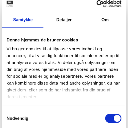
Decentral løn:
Udbygningen af decentral løn fortsætter med 1,50%. ESL
Samtykke
Detaljer
Om
havde som mål at afskaffe den decentrale løn, men dette
afviste BL. Vi kunne godt have ønsket os en større
procent, men af hensyn til den overordnede ramme
Denne hjemmeside bruger cookies
fravalgte vi dette.
Vi bruger cookies til at tilpasse vores indhold og
Ferietillæg:
annoncer, til at vise dig funktioner til sociale medier og til
Ferietillæg forhøjes med 0,5% til i alt 2,50%, således at
at analysere vores trafik. Vi deler også oplysninger om
ejendomsfunktionærerne kommer mere i niveau med de
din brug af vores hjemmeside med vores partnere inden
øvrige ansatte i den almene sektor.
for sociale medier og analysepartnere. Vores partnere
kan kombinere disse data med andre oplysninger, du har
Pension:
givet dem, eller som de har indsamlet fra din brug af
Det samlede pensionsbidrag vil være 15% i 2009 med den
deres tjenester.
sidste samlede stigning på i alt 3% (2% arbejdsgiverbetalt).
Arbejdstid:
Samtykkevalg
Nødvendig
Arbejdstidsplaner skal nu lægges for minimum 13 uger ad
gangen. Tilføjelsen af ordet "minimum" er vigtigt, da