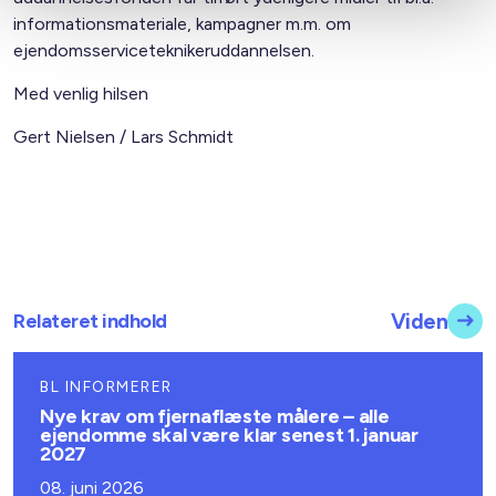
informationsmateriale, kampagner m.m. om
ejendomsserviceteknikeruddannelsen.
Med venlig hilsen
Gert Nielsen / Lars Schmidt
Relateret indhold
Viden
BL INFORMERER
Nye krav om fjernaflæste målere – alle
ejendomme skal være klar senest 1. januar
2027
08. juni 2026