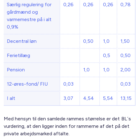
Særlig regulering for
0,26
0,26
0,26
0,78
gårdmænd og
varmemestre på i alt
0,9%
Decentral løn
0,50
1,0
1,50
Ferietillæg
0,5
0,50
Pension
1,0
1,0
2,00
12-øres-fond/ FIU
0,03
0,03
I alt
3,07
4,54
5,54
13,15
Med hensyn til den samlede rammes størrelse er det BL´s
vurdering, at den ligger inden for rammerne af det på det
private arbejdsmarked aftalte.