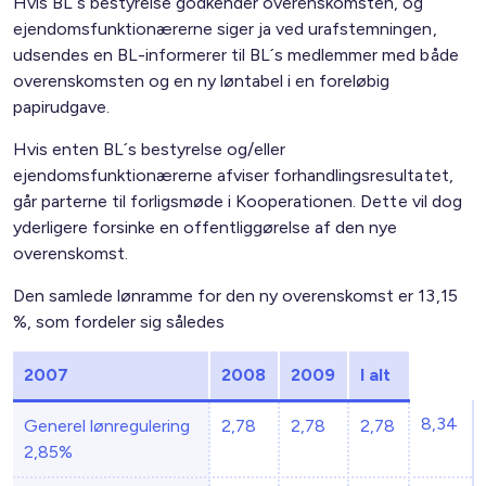
Hvis BL´s bestyrelse godkender overenskomsten, og
ejendomsfunktionærerne siger ja ved urafstemningen,
udsendes en BL-informerer til BL´s medlemmer med både
overenskomsten og en ny løntabel i en foreløbig
papirudgave.
Hvis enten BL´s bestyrelse og/eller
ejendomsfunktionærerne afviser forhandlingsresultatet,
går parterne til forligsmøde i Kooperationen. Dette vil dog
yderligere forsinke en offentliggørelse af den nye
overenskomst.
Den samlede lønramme for den ny overenskomst er 13,15
%, som fordeler sig således
2007
2008
2009
I alt
8,34
Generel lønregulering
2,78
2,78
2,78
2,85%