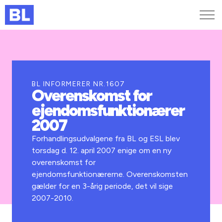
Genveje
Find medarbejder
Kurser og arrangementer
BL INFORMERER NR.1607
Overenskomst for
Jobportalen
ejendomsfunktionærer
MitBL
2007
Forhandlingsudvalgene fra BL og ESL blev
torsdag d. 12. april 2007 enige om en ny
overenskomst for
ejendomsfunktionærerne. Overenskomsten
gælder for en 3-årig periode, det vil sige
2007-2010.