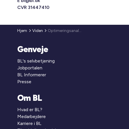
E
bl@bl.dk
CVR 31447410
Hjem
Viden
Optimeringsanalyse
Genveje
BL's selvbetjening
Jobportalen
BL Informerer
Presse
Om BL
Hvad er BL?
Medarbejdere
Karriere i BL