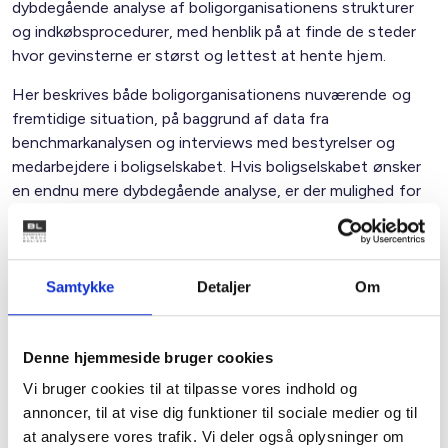
dybdegående analyse af boligorganisationens strukturer
og indkøbsprocedurer, med henblik på at finde de steder
hvor gevinsterne er størst og lettest at hente hjem.
Her beskrives både boligorganisationens nuværende og
fremtidige situation, på baggrund af data fra
benchmarkanalysen og interviews med bestyrelser og
medarbejdere i boligselskabet. Hvis boligselskabet ønsker
en endnu mere dybdegående analyse, er der mulighed for
tilvalg af fx flere interviews, beboerundersøgelser eller
seminarer for medarbejdere og valgte.
Samtykke
Detaljer
Om
Hvad får boligorganisationen ud af det?
Analyseresultater som viser hvor, der er noget at
hente – og de områder, hvor det ikke kan betale sig at
Denne hjemmeside bruger cookies
bruge mere tid. Vi ser på boligorganisationen under ét
Vi bruger cookies til at tilpasse vores indhold og
og på afdelingerne individuelt i den indledende fase.
annoncer, til at vise dig funktioner til sociale medier og til
Viden om organisationens nuværende situation
at analysere vores trafik. Vi deler også oplysninger om