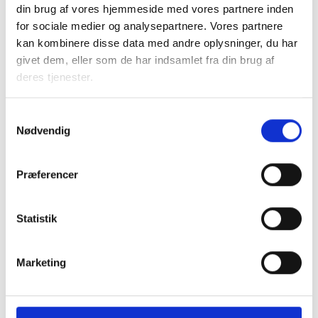
gennem en kortlægning af driftsomkostninger, samt
din brug af vores hjemmeside med vores partnere inden
omfattende benchmarkanalyse mod andre
for sociale medier og analysepartnere. Vores partnere
boligorganisationer på både afdelings- og
kan kombinere disse data med andre oplysninger, du har
organisationsniveau.
givet dem, eller som de har indsamlet fra din brug af
En gennemgang af organisationens
deres tjenester.
indkøbsprocedurer med anbefalinger.
En afdækning af mulighederne og hjælp til at finde
Samtykkevalg
de områder, hvor der er størst chance for gevinst –
Nødvendig
uden at tabe noget, som I finder værdifuldt.
Præferencer
Download pdf
Statistik
Marketing