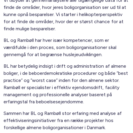
Vi tilbyder at gennemanalysere alle tilgængelige data for at
finde de områder, hvor jeres boligorganisation ser ud til at
kunne opnå besparelser. Vi starter i helikopterperspektiv
for at finde de områder, hvor der er størst chance for at
finde mulige besparelser.
BL og Rambøll har hver især kompetencer, som er
værdifulde i den proces, som boligorganisationer skal
gennemgå for at begrænse huslejeudviklingen.
BL har betydelig indsigt i drift og administration af almene
boliger, i de beboerdemokratiske procedurer og både ”best
practice” og ”worst case” inden for den almene sektor.
Rambøll er specialister i effektiv ejendomsdrift, facility
management og professionelle analyser baseret på
erfaringstal fra beboelsesejendomme.
Sammen har BL og Rambøll stor erfaring med analyse af
effektiviseringsinitiativer fra en række projekter hos
forskellige almene boligorganisationer i Danmark.