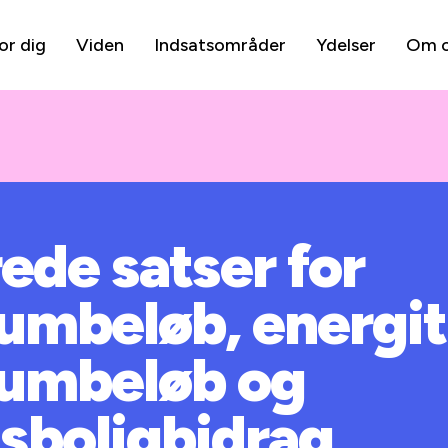
or dig
Viden
Indsatsområder
Ydelser
Om 
ede satser for
mbeløb, energiti
umbeløb og
boligbidrag