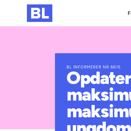
F
BL INFORMERER NR.6615
Opdater
maksimu
maksim
ungdoms