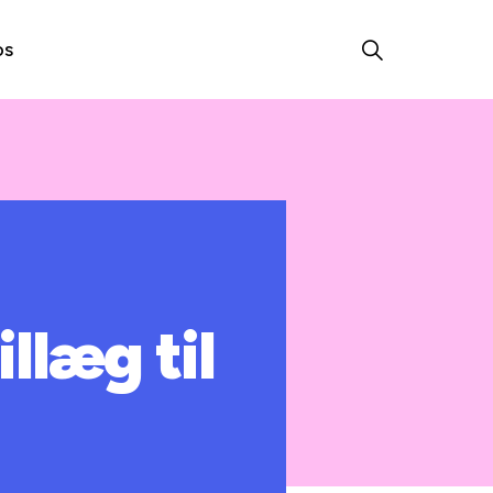
os
llæg til