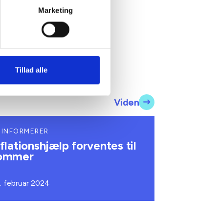
Marketing
Tillad alle
Viden
 INFORMERER
nflationshjælp forventes til
ommer
. februar 2024