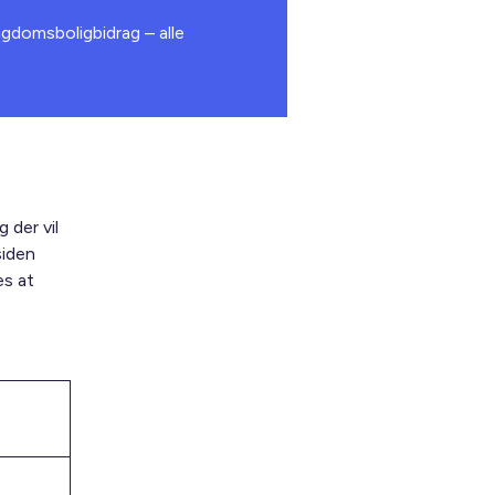
gdomsboligbidrag – alle
 der vil
siden
es at