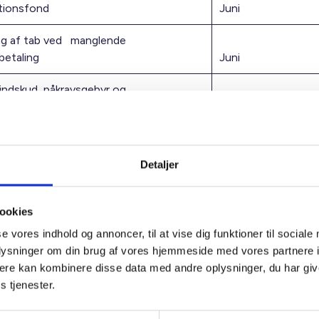
itionsfond
Juni
g af tab ved manglende
betaling
Juni
indskud, påkravsgebyr og
klagenævnsgebyr
August
elsesvederlag
September
Detaljer
ing af rentesikring
September
tsbeløb
September
ookies
se vores indhold og annoncer, til at vise dig funktioner til sociale
umbeløb for alment boligbyggeri
November
oplysninger om din brug af vores hjemmeside med vores partnere 
illæg til maksimumbeløb
November
ere kan kombinere disse data med andre oplysninger, du har giv
s tjenester.
sboligbidrag
November