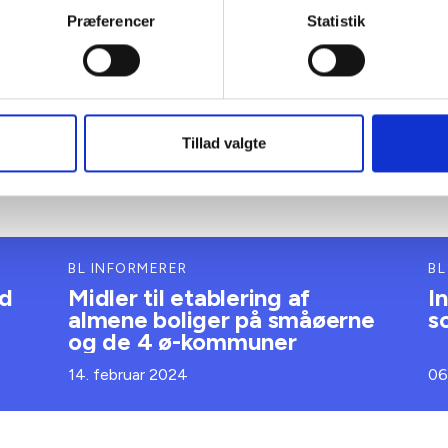
Præferencer
Statistik
ig hilsen
dsen / Anders Gade Jeppesen
Tillad valgte
BL INFORMERER
BL
ud
Midler til etablering af
I
almene boliger på småøerne
s
og de 4 ø-kommuner
14. februar 2024
06