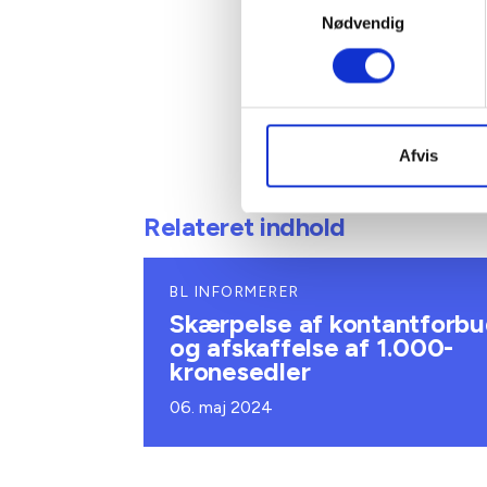
Nødvendig
Med venl
Bent Ma
Afvis
Relateret indhold
BL INFORMERER
Skærpelse af kontantforb
og afskaffelse af 1.000-
kronesedler
06. maj 2024