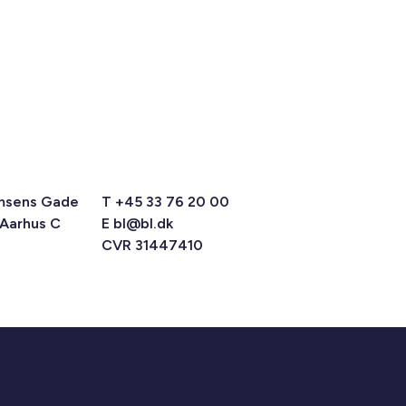
msens Gade
T +45 33 76 20 00
 Aarhus C
E
bl@bl.dk
CVR 31447410