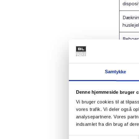
dispos
Dæknin
husleje
Beboer
beboer
Bestyr
Samtykke
Aftrapn
Rådere
Denne hjemmeside bruger c
Vi bruger cookies til at tilpas
Maksim
vores trafik. Vi deler også 
Energit
analysepartnere. Vores partn
indsamlet fra din brug af dere
Ungdom
Samtykkevalg