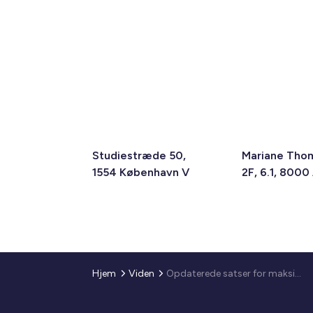
Studiestræde 50,
Mariane Tho
1554 København V
2F, 6.1, 8000
Hjem
Viden
Opdaterede satser for maksimumbeløb, energitillæg til maksimumbeløb og ungdomsboligbidrag