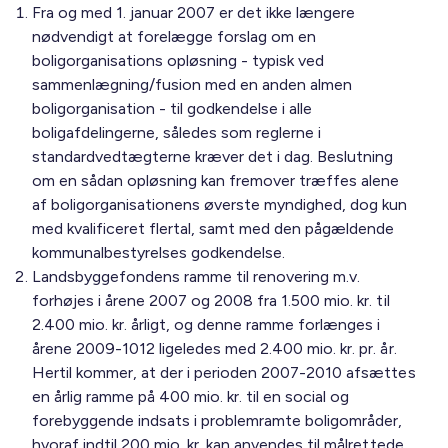
Fra og med 1. januar 2007 er det ikke længere
nødvendigt at forelægge forslag om en
boligorganisations opløsning - typisk ved
sammenlægning/fusion med en anden almen
boligorganisation - til godkendelse i alle
boligafdelingerne, således som reglerne i
standardvedtægterne kræver det i dag. Beslutning
om en sådan opløsning kan fremover træffes alene
af boligorganisationens øverste myndighed, dog kun
med kvalificeret flertal, samt med den pågældende
kommunalbestyrelses godkendelse.
Landsbyggefondens ramme til renovering m.v.
forhøjes i årene 2007 og 2008 fra 1.500 mio. kr. til
2.400 mio. kr. årligt, og denne ramme forlænges i
årene 2009-1012 ligeledes med 2.400 mio. kr. pr. år.
Hertil kommer, at der i perioden 2007-2010 afsættes
en årlig ramme på 400 mio. kr. til en social og
forebyggende indsats i problemramte boligområder,
hvoraf indtil 200 mio. kr. kan anvendes til målrettede