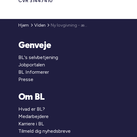
CVR 31447410
Hjem
Viden
Ny lovgivning - ændringer i lov om almene boliger mv
Genveje
BL's selvbetjening
Jobportalen
BL Informerer
Presse
Om BL
Hvad er BL?
Medarbejdere
Karriere i BL
Tilmeld dig nyhedsbreve