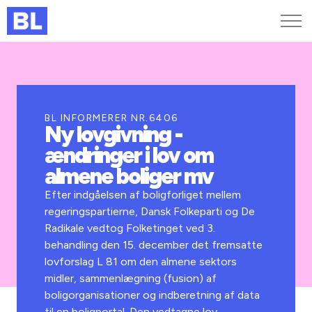
Genveje
Find medarbejder
Kurser og arrangementer
BL INFORMERER NR.6406
Ny lovgivning -
Jobportalen
ændringer i lov om
MitBL
almene boliger mv
Efter indgåelsen af boligforliget mellem
regeringspartierne, Dansk Folkeparti og De
Radikale vedtog Folketinget ved 3.
behandling den 15. december det fremsatte
lovforslag L 81 om den almene sektors
midler, sammenlægning (fusion) af
boligorganisationer og indberetning af data
til en boligportal. Den vedtagne lov