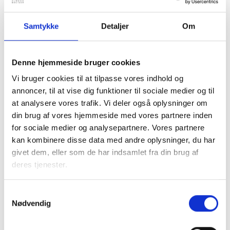
realkreditlån, der optages til finansiering af en
afdelings udgifter til opretning, udbedring,
Samtykke
Detaljer
Om
vedligeholdelse, forbedring, ombygning,
sammenlægning af lejligheder og miljøforbedring.
Samtidig får kommunerne hjemmel til at garantere for
Denne hjemmeside bruger cookies
sådanne lån.
Vi bruger cookies til at tilpasse vores indhold og
Fremover vil det være boligorganisationen, der af
annoncer, til at vise dig funktioner til sociale medier og til
sine dispositionsfondsmidler skal dække en afdelings
at analysere vores trafik. Vi deler også oplysninger om
udgifter til tab som følge af ledige/tomme boliger. I
din brug af vores hjemmeside med vores partnere inden
særlige tilfælde kan kommunalbestyrelsen dog
for sociale medier og analysepartnere. Vores partnere
godkende, at disse udgifter helt eller delvist alligevel
kan kombinere disse data med andre oplysninger, du har
ikke skal dækkes af dispositionsfonden.
givet dem, eller som de har indsamlet fra din brug af
deres tjenester.
Endelig indeholder loven regler om obligatorisk
indberetning af data til en landsdækkende almen
Samtykkevalg
boligportal.
Nødvendig
Landsbyggefonden vil snarest informere yderligere om