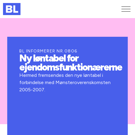
Genveje
Find medarbejder
Kurser og arrangementer
BL INFORMERER NR.0806
Ny løntabel for
Jobportalen
ejendomsfunktionærerne
MitBL
Hermed fremsendes den nye løntabel i
forbindelse med Mønsteroverenskomsten
2005-2007.