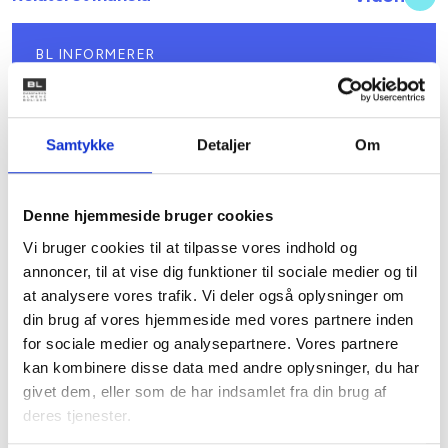
BL INFORMERER
Nye krav om fjernaflæste målere – alle
ejendomme skal være klar senest 1. januar
2027
08. juni 2026
Samtykke
Detaljer
Om
BL INFORMERER
Denne hjemmeside bruger cookies
Ansvar for nødforsyning i plejeboliger ved
Vi bruger cookies til at tilpasse vores indhold og
forsyningssvigt
annoncer, til at vise dig funktioner til sociale medier og til
08. juni 2026
at analysere vores trafik. Vi deler også oplysninger om
din brug af vores hjemmeside med vores partnere inden
for sociale medier og analysepartnere. Vores partnere
BL INFORMERER
kan kombinere disse data med andre oplysninger, du har
Sundhedsreformens konsekvenser for
givet dem, eller som de har indsamlet fra din brug af
kommunale lejemål i almene ældre- og
plejeboliger
deres tjenester.
20. marts 2026