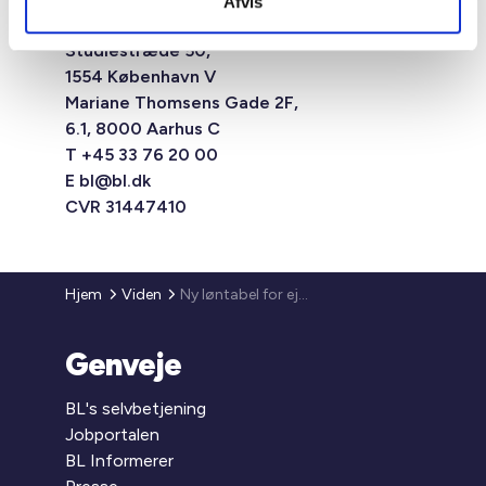
Afvis
Studiestræde 50,
1554 København V
Mariane Thomsens Gade 2F,
6.1, 8000 Aarhus C
T +45 33 76 20 00
E
bl@bl.dk
CVR 31447410
Hjem
Viden
Ny løntabel for ejendomsfunktionærerne
Genveje
BL's selvbetjening
Jobportalen
BL Informerer