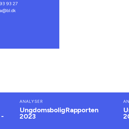
 93 93 27
va@bl.dk
ANALYSER
A
UngdomsboligRapporten
U
 -
2023
2