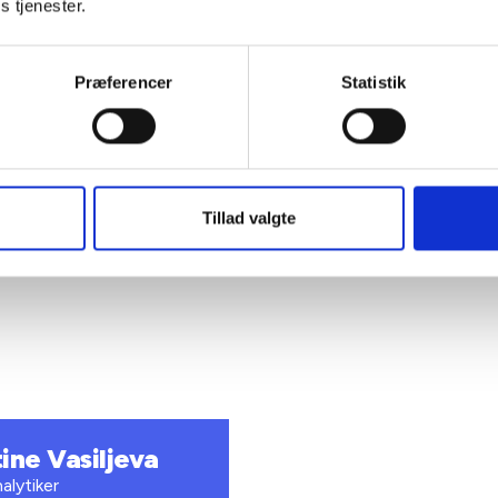
elsesperiode
s tjenester.
Præferencer
Statistik
Tillad valgte
L’s egne beregninger på baggrund af Danmarks Statistiks registe
tine Vasiljeva
alytiker