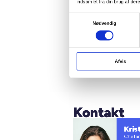
opfør
indsamlet fra din brug af dere
Samtykkevalg
Nødvendig
Afvis
Kilde: B
Kontakt
Kris
Chefan