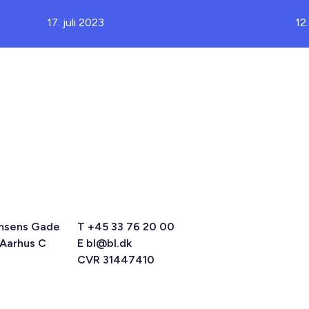
17. juli 2023
12.
msens Gade
T +45 33 76 20 00
 Aarhus C
E
bl@bl.dk
CVR 31447410