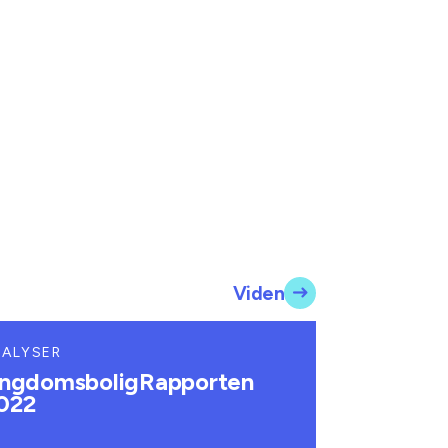
Viden
NALYSER
ngdomsboligRapporten
022