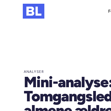
F
ANALYSER
Mini-analyse
Tomgangsled
almene ældre