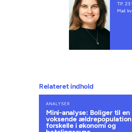
Tlf: 23
Mail: k
Relateret indhold
ANALYSER
Mini-analyse: Boliger til en
voksende ældrepopulation
forskelle i økonomi og
betalingsevne