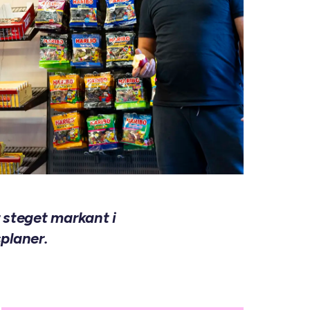
 steget markant i
splaner.