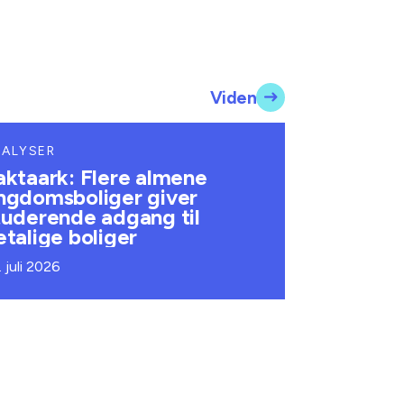
Viden
NALYSER
aktaark: Flere almene
ngdomsboliger giver
tuderende adgang til
etalige boliger
. juli 2026