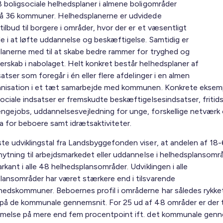
8 boligsociale helhedsplaner i almene boligområder
på 36 kommuner. Helhedsplanerne er udvidede
ilbud til borgere i områder, hvor der er et væsentligt
le i at løfte uddannelse og beskæftigelse. Samtidig er
lanerne med til at skabe bedre rammer for tryghed og
rskab i nabolaget. Helt konkret består helhedsplaner af
satser som foregår i én eller flere afdelinger i en almen
anisation i et tæt samarbejde med kommunen. Konkrete eksemp
sociale indsatser er fremskudte beskæftigelsesindsatser, fritid
gejobs, uddannelsesvejledning for unge, forskellige netværk
 for beboere samt idrætsaktiviteter.
te udviklingstal fra Landsbyggefonden viser, at andelen af 18
knytning til arbejdsmarkedet eller uddannelse i helhedsplansomr
rkant i alle 48 helhedsplansområder. Udviklingen i alle
lansområder har været stærkere end i tilsvarende
hedskommuner. Beboernes profil i områderne har således rykket
på de kommunale gennemsnit. For 25 ud af 48 områder er der 
rmelse på mere end fem procentpoint ift. det kommunale genn