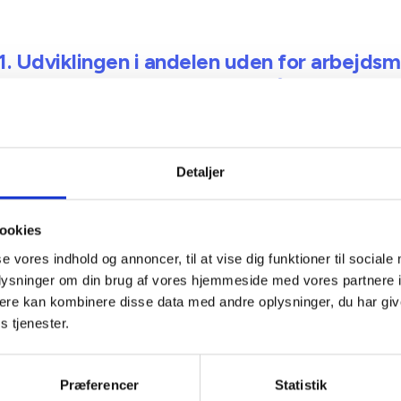
 1. Udviklingen i andelen uden for arbejds
uddannelse i helhedsplansområder relativt t
nale niveau
Detaljer
ookies
se vores indhold og annoncer, til at vise dig funktioner til sociale
oplysninger om din brug af vores hjemmeside med vores partnere 
ere kan kombinere disse data med andre oplysninger, du har giv
regnet som udviklingen i andelen af beboere 18-64 år i
s tjenester.
lansområder, der er uden tilknytning til arbejdsmarked eller ud
til 2023 fratrukket den tilsvarende udvikling i kommuner i samm
 Afrundet til den nærmeste 0,1 pct.-point. Boligområdeafgræns
Præferencer
Statistik
ember 2024.