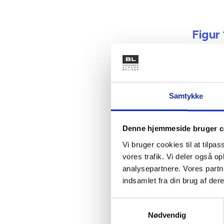
Figur
eller 
kommu
Samtykke
Denne hjemmeside bruger c
Vi bruger cookies til at tilpas
vores trafik. Vi deler også 
analysepartnere. Vores partn
Note: Be
indsamlet fra din brug af dere
helhedsp
fra 2015 
Samtykkevalg
periode.
Nødvendig
fra sept