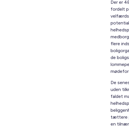
Der er 4
fordelt 
velfærdst
potentia
helhedsp
medborge
flere ind
boligorg
de bolig
lommepen
mødefora
De senes
uden til
faldet ma
helhedsp
beliggen
tættere 
en tilnæ