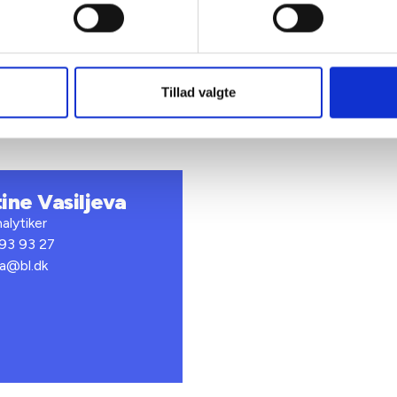
L’s egne beregninger på baggrund af Landsbyggefondens Bebo
Tillad valgte
tine Vasiljeva
alytiker
 93 93 27
va@bl.dk