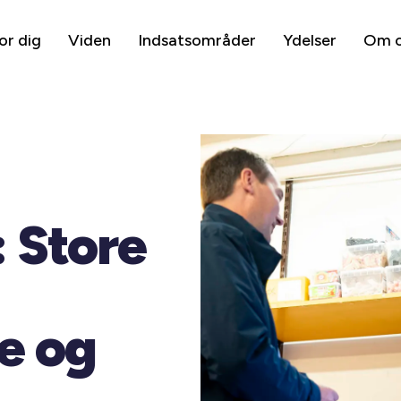
or dig
Viden
Indsatsområder
Ydelser
Om 
: Store
e og