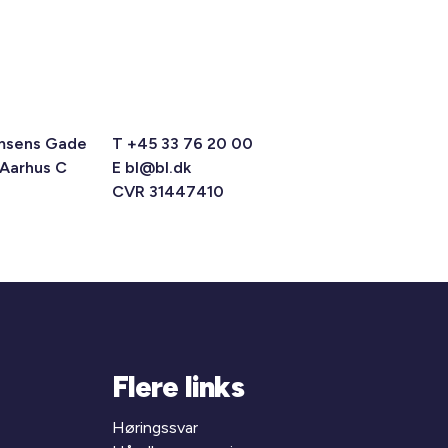
msens Gade
T +45 33 76 20 00
 Aarhus C
E
bl@bl.dk
CVR 31447410
Flere links
Høringssvar