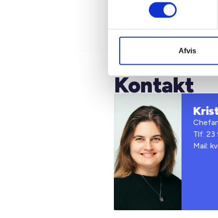
Kilde: B
(2024).
Afvis
Kontakt
Kris
Chefan
Tlf: 23
Mail: k