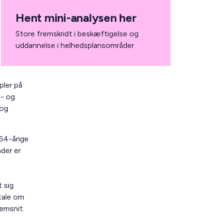
Hent mini-analysen her
Store fremskridt i beskæftigelse og
uddannelse i helhedsplansområder
ler på
s- og
 og
-64-årige
åder er
 sig
tale om
emsnit.