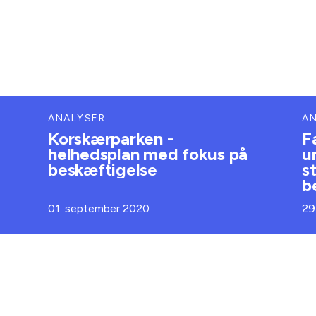
ANALYSER
A
Korskærparken -
F
helhedsplan med fokus på
u
beskæftigelse
s
b
01. september 2020
29