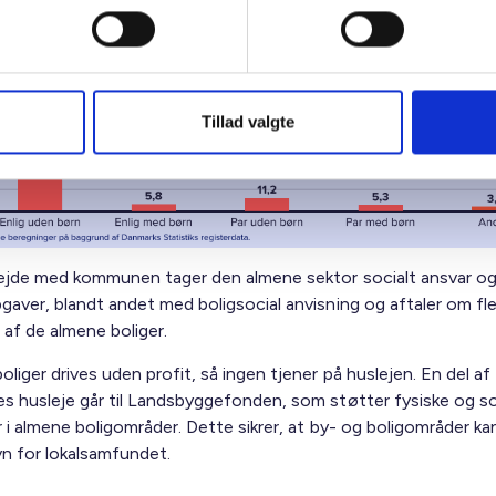
ietyper i de almene boliger i kommunen
Tillad valgte
ejde med kommunen tager den almene sektor socialt ansvar og
gaver, blandt andet med boligsocial anvisning og aftaler om fle
 af de almene boliger.
liger drives uden profit, så ingen tjener på huslejen. En del af
s husleje går til Landsbyggefonden, som støtter fysiske og so
 i almene boligområder. Dette sikrer, at by- og boligområder kan
avn for lokalsamfundet.