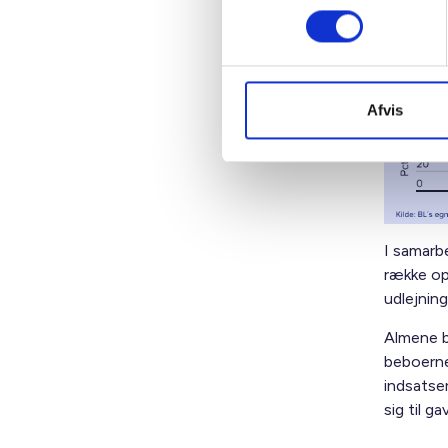
Famil
Afvis
I samarb
række op
udlejning
Almene bo
beboerne
indsatser
sig til g