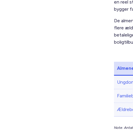
en reel 
bygger f
De almen
flere æl
betalelig
boligtilb
Almene
Ungdom
Familie
Ældrebo
Note: Antal