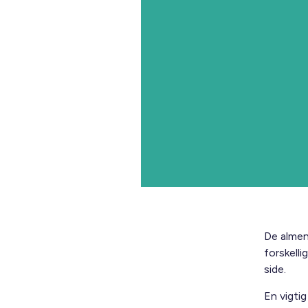
De almen
forskell
side.
En vigti