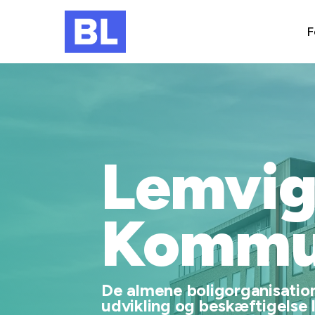
F
Lemvi
Kommu
De almene boligorganisatione
udvikling og beskæftigelse 