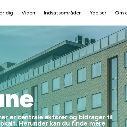
or dig
Viden
Indsatsområder
Ydelser
Om 
g
ne
r er centrale aktører og bidrager til
lokalt. Herunder kan du finde mere