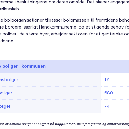
stemme i beslutningerne om deres område. Det skaber engage
ællesskab.
e boligorganisationer tilpasser boligmassen til fremtidens beh
dre borgere, særligt i landkommunerne, og et stigende behov fo
e boliger i de større byer, arbejder sektoren for at gentænke og
uddene.
 boliger i kommunen
sboliger
17
boliger
680
liger
74
let af almene boliger er opgjort på baggrund af Huslejeregistret og omfatter bolig