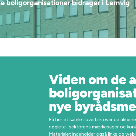
 boligorganisationer bidrager i Lemvig
Viden om de 
boligorganisati
nye byrådsm
Få her et samlet overblik over de almen
nøgletal, sektorens mærkesager og kon
Materialet indeholder også links og webi