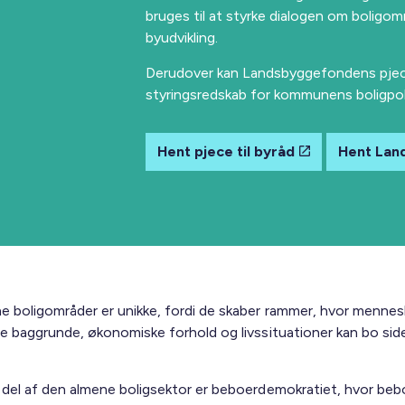
bruges til at styrke dialogen om boligom
byudvikling.
Derudover kan Landsbyggefondens pjec
styringsredskab for kommunens boligpoli
Hent pjece til byråd
Hent Lan
e boligområder er unikke, fordi de skaber rammer, hvor menne
ige baggrunde, økonomiske forhold og livssituationer kan bo si
g del af den almene boligsektor er beboerdemokratiet, hvor beb