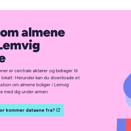
 om almene
 Lemvig
e
er er centrale aktører og bidrager til
e lokalt. Herunder kan du downloade et
mation om almene boliger i Lemvig
e med dig under armen.
or kommer dataene fra?