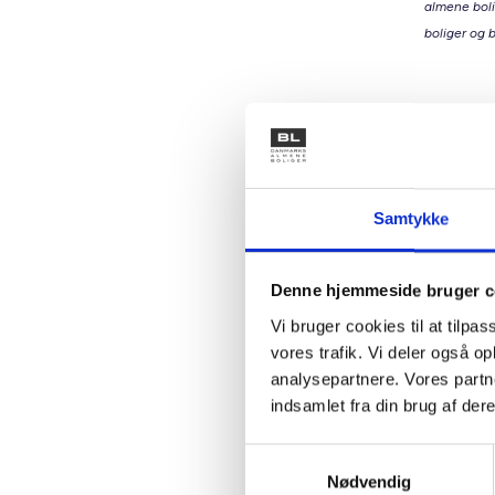
almene boli
boliger og b
Den a
Vi unders
skaber p
understøt
Samtykke
forskellig
Når fa
Denne hjemmeside bruger c
Når ma
Vi bruger cookies til at tilpas
Når bo
vores trafik. Vi deler også 
Det kan 
analysepartnere. Vores partn
som matc
indsamlet fra din brug af dere
muligt a
et bolig
Samtykkevalg
Nødvendig