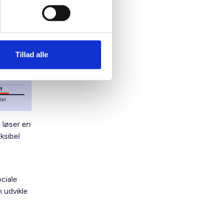
Tillad alle
 løser en
ksibel
ciale
 udvikle