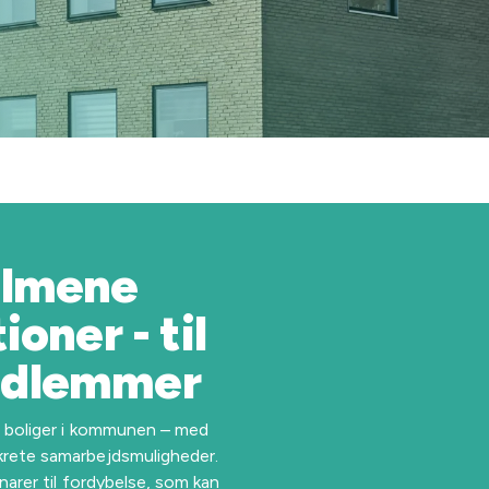
almene
oner - til
edlemmer
e boliger i kommunen – med
krete samarbejdsmuligheder.
narer til fordybelse, som kan