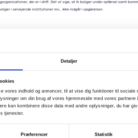
gorganisationer, der er i drift. Det vil sige, at fx boliger under opførsel samt kom
oliger i selvejende institutioner mv., ikke indgår i opgørelsen.
lmene boligsektor
tøtter et varieret boligudbud med plads til alle Den almene bol
lads til både nye og nuværende borgere. I samarbejde med k
ter sektoren byudviklingen og sørger for boliger til alle i livets
Detaljer
e faser, fx:
miliesituationen ændrer sig.
ookies
n flytter til en ny kommune.
se vores indhold og annoncer, til at vise dig funktioner til sociale
ligbehovet bliver et andet.
oplysninger om din brug af vores hjemmeside med vores partnere 
være seniorboliger, bofællesskaber, ungdomsboliger og familieb
ere kan kombinere disse data med andre oplysninger, du har giv
her mennesker, der hvor de er i livet. Et varieret boligudbud g
s tjenester.
t imødekomme skiftende behov og bidrager til boligrotation. De
marked, der udvikler sig sammen med samfundet.
Præferencer
Statistik