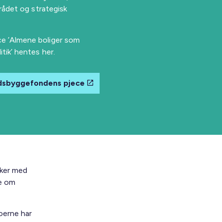
rådet og strategisk
e ’Almene boliger som
tik’ hentes her.
dsbyggefondens pjece
sker med
de om
oerne har