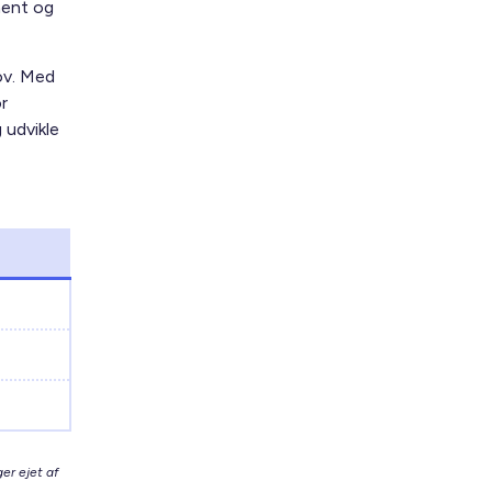
ment og
ov. Med
r
 udvikle
er ejet af