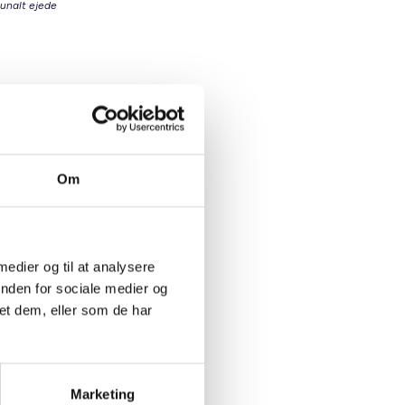
munalt ejede
igsektor
ommunen
Om
 medier og til at analysere
inden for sociale medier og
oliger,
et dem, eller som de har
ør det
t skaber
Marketing