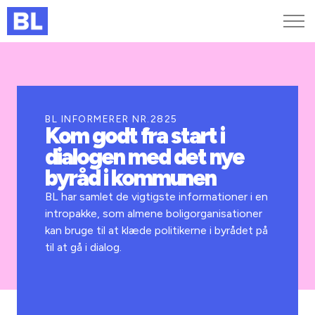
Genveje
Find medarbejder
Kurser og arrangementer
BL INFORMERER NR.2825
Kom godt fra start i
Jobportalen
dialogen med det nye
MitBL
byråd i kommunen
BL har samlet de vigtigste informationer i en
intropakke, som almene boligorganisationer
kan bruge til at klæde politikerne i byrådet på
til at gå i dialog.