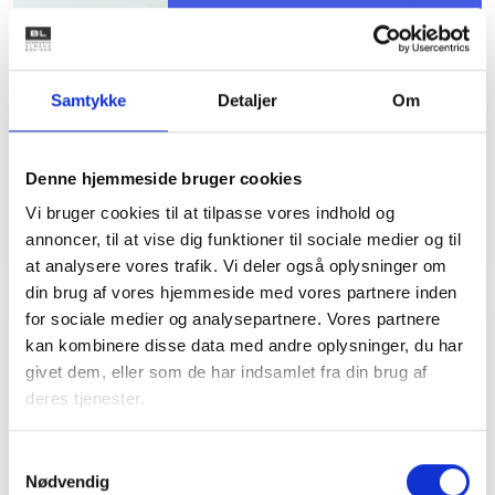
Dorte Hjerrild
Afdelingschef
Tlf: 28 88 18 72
Samtykke
Detaljer
Om
Mail: dhj@bl.dk
Denne hjemmeside bruger cookies
Vi bruger cookies til at tilpasse vores indhold og
annoncer, til at vise dig funktioner til sociale medier og til
at analysere vores trafik. Vi deler også oplysninger om
din brug af vores hjemmeside med vores partnere inden
for sociale medier og analysepartnere. Vores partnere
kan kombinere disse data med andre oplysninger, du har
Relateret indhold
Viden
givet dem, eller som de har indsamlet fra din brug af
deres tjenester.
BL INFORMERER
Samtykkevalg
Nye krav om fjernaflæste målere – alle
ejendomme skal være klar senest 1. januar
Nødvendig