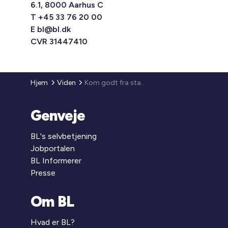
6.1, 8000 Aarhus C
T +45 33 76 20 00
E
bl@bl.dk
CVR 31447410
Hjem
Viden
Kom godt fra start i dialogen med det nye byråd i kommunen
Genveje
BL's selvbetjening
Jobportalen
BL Informerer
Presse
Om BL
Hvad er BL?