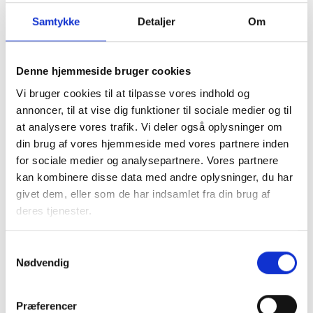
Samtykke
Detaljer
Om
Denne hjemmeside bruger cookies
Vi bruger cookies til at tilpasse vores indhold og
I samarbejde med kommunen tager den almene sektor
annoncer, til at vise dig funktioner til sociale medier og til
socialt ansvar og løser en række opgaver, blandt andet
at analysere vores trafik. Vi deler også oplysninger om
med boligsocial anvisning og aftaler om fleksibel udlejning
din brug af vores hjemmeside med vores partnere inden
af de almene boliger.
for sociale medier og analysepartnere. Vores partnere
kan kombinere disse data med andre oplysninger, du har
Almene boliger drives uden profit, så ingen tjener på
givet dem, eller som de har indsamlet fra din brug af
huslejen. En del af beboernes husleje går til
deres tjenester.
Landsbyggefonden, som støtter fysiske og sociale
indsatser i almene boligområder. Dette sikrer, at by- og
boligområder kan udvikle sig til gavn for lokalsamfundet.
Samtykkevalg
Nødvendig
Faktaark om almene boliger i
Præferencer