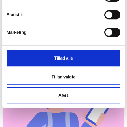
Køge Kommune
Statistik
De almene boligorganisationer er centrale aktører
og bidrager til udvikling og beskæftigelse lokalt.
Herunder kan du downloade et faktaark med
Marketing
nyttig information om almene boliger i Køge
Kommune, som du kan tage med dig under armen.
Hent faktaark
Hvor kommer dataene
Tillad alle
fra?
Tillad valgte
Afvis