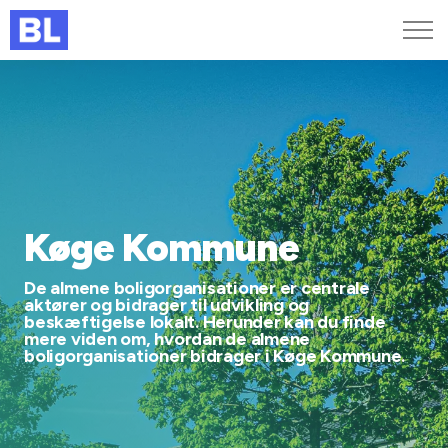
Genveje
Find medarbejder
Kurser og arrangementer
Jobportalen
MitBL
Køge Kommune
De almene boligorganisationer er centrale
aktører og bidrager til udvikling og
beskæftigelse lokalt. Herunder kan du finde
mere viden om, hvordan de almene
boligorganisationer bidrager i Køge Kommune.