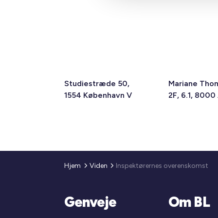
Studiestræde 50,
Mariane Tho
1554 København V
2F, 6.1, 8000
Hjem
Viden
Inspektørernes overenskomst
Genveje
Om BL