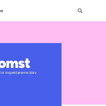
os
komst
for inspektørerne blev