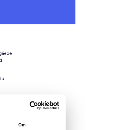
dgåede
d
få
igger
Om