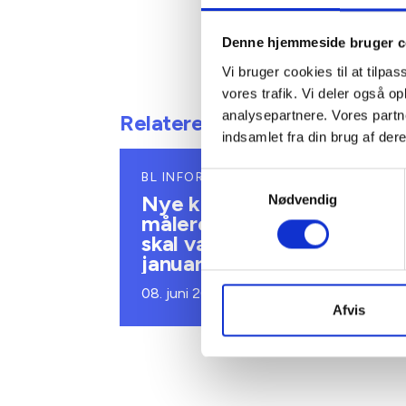
Denne hjemmeside bruger c
Vi bruger cookies til at tilpas
vores trafik. Vi deler også 
analysepartnere. Vores partn
Relateret indhold
indsamlet fra din brug af dere
BL INFORMERER
Samtykkevalg
Nye krav om fjernaflæste
Nødvendig
målere – alle ejendomme
skal være klar senest 1.
januar 2027
08. juni 2026
Afvis