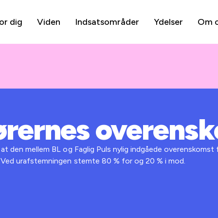
or dig
Viden
Indsatsområder
Ydelser
Om 
ørernes overens
, at den mellem BL og Faglig Puls nylig indgåede overenskomst 
e. Ved urafstemningen stemte 80 % for og 20 % i mod.