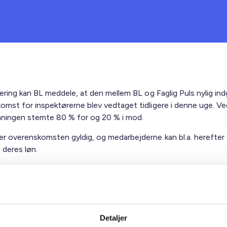
tering kan BL meddele, at den mellem BL og Faglig Puls nylig in
omst for inspektørerne blev vedtaget tidligere i denne uge. Ve
ningen stemte 80 % for og 20 % i mod.
r overenskomsten gyldig, og medarbejderne kan bl.a. herefter 
 deres løn.
et af HK´s urafsteming om deres nye landsoverenskomst, forel
slutningen af måneden.
ig hilsen
Detaljer
lsen / Lars Schmidt