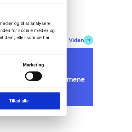
 medier og til at analysere
inden for sociale medier og
et dem, eller som de har
Viden
 INFORMERER
undhedsreformens
Marketing
onsekvenser for
ommunale lejemål i almene
ldre- og plejeboliger
. marts 2026
Tillad alle