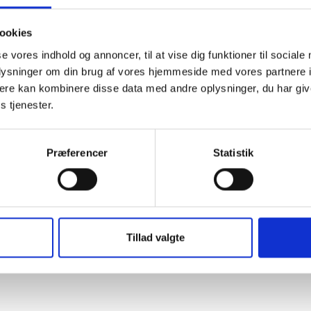
ookies
se vores indhold og annoncer, til at vise dig funktioner til sociale
oplysninger om din brug af vores hjemmeside med vores partnere 
ere kan kombinere disse data med andre oplysninger, du har giv
s tjenester.
BL INFORMERER
BL
Ansvar for nødforsyning i
S
Præferencer
Statistik
plejeboliger ved
k
forsyningssvigt
k
æ
08. juni 2026
20
Tillad valgte