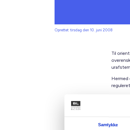
Oprettet: tirsdag den 10. juni 2008
Til orien
overensk
urafstem
Hermed e
reguleret
Resultat
først i 
Med venl
Samtykke
Gert Nie