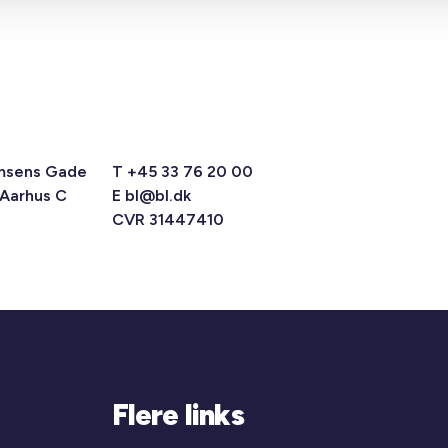
msens Gade
T +45 33 76 20 00
 Aarhus C
E
bl@bl.dk
CVR 31447410
Flere links