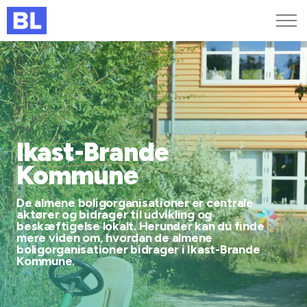
Genveje
Find medarbejder
Kurser og arrangementer
Jobportalen
Ikast-Brande
MitBL
Kommune
De almene boligorganisationer er centrale
aktører og bidrager til udvikling og
beskæftigelse lokalt. Herunder kan du finde
mere viden om, hvordan de almene
boligorganisationer bidrager i Ikast-Brande
Kommune.