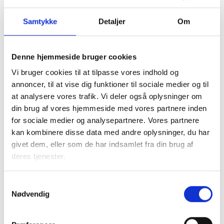
Samtykke
Detaljer
Om
Denne hjemmeside bruger cookies
I samarbejde med kommunen tager den almene sektor
Vi bruger cookies til at tilpasse vores indhold og
socialt ansvar og løser en række opgaver, blandt andet
annoncer, til at vise dig funktioner til sociale medier og til
med boligsocial anvisning og aftaler om fleksibel udlejning
at analysere vores trafik. Vi deler også oplysninger om
af de almene boliger.
din brug af vores hjemmeside med vores partnere inden
for sociale medier og analysepartnere. Vores partnere
Almene boliger drives uden profit, så ingen tjener på
kan kombinere disse data med andre oplysninger, du har
huslejen. En del af beboernes husleje går til
givet dem, eller som de har indsamlet fra din brug af
Landsbyggefonden, som støtter fysiske og sociale
deres tjenester.
indsatser i almene boligområder. Dette sikrer, at by- og
boligområder kan udvikle sig til gavn for lokalsamfundet.
Samtykkevalg
Nødvendig
Faktaark om almene boliger i