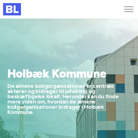
Genveje
Find medarbejder
Kurser og arrangementer
Jobportalen
MitBL
Holbæk Kommune
De almene boligorganisationer er centrale
aktører og bidrager til udvikling og
beskæftigelse lokalt. Herunder kan du finde
mere viden om, hvordan de almene
boligorganisationer bidrager i Holbæk
Kommune.