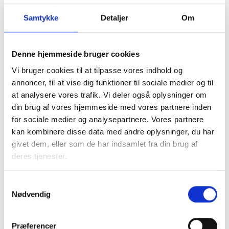
Samtykke
Detaljer
Om
Denne hjemmeside bruger cookies
Vi bruger cookies til at tilpasse vores indhold og
I samarbejde med kommunen tager den almene sektor
annoncer, til at vise dig funktioner til sociale medier og til
socialt ansvar og løser en række opgaver, blandt andet
at analysere vores trafik. Vi deler også oplysninger om
med boligsocial anvisning og aftaler om fleksibel udlejning
din brug af vores hjemmeside med vores partnere inden
af de almene boliger.
for sociale medier og analysepartnere. Vores partnere
kan kombinere disse data med andre oplysninger, du har
Almene boliger drives uden profit, så ingen tjener på
givet dem, eller som de har indsamlet fra din brug af
huslejen. En del af beboernes husleje går til
deres tjenester.
Landsbyggefonden, som støtter fysiske og sociale
indsatser i almene boligområder. Dette sikrer, at by- og
boligområder kan udvikle sig til gavn for lokalsamfundet.
Samtykkevalg
Nødvendig
One-pager om almene
Præferencer