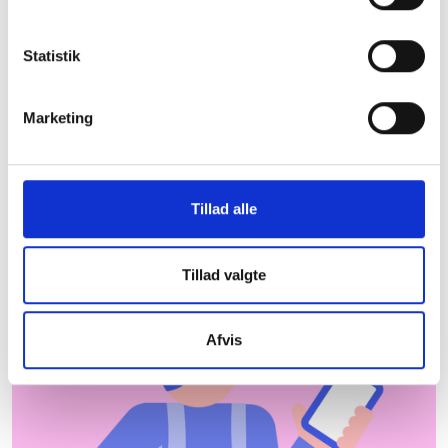
boliger i Holbæk Kommune
Statistik
De almene boligorganisationer er centrale aktører
og bidrager til udvikling og beskæftigelse lokalt.
Herunder kan du downloade et faktaark med
Marketing
nyttig information om almene boliger i Holbæk
Kommune, som du kan tage med dig under armen.
Hent faktaark
Hvor kommer dataene
Tillad alle
fra?
Tillad valgte
Afvis