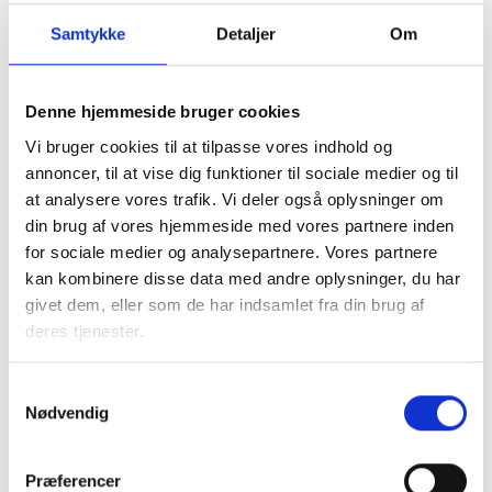
Samtykke
Detaljer
Om
Denne hjemmeside bruger cookies
Vi bruger cookies til at tilpasse vores indhold og
I samarbejde med kommunen tager den almene sektor
annoncer, til at vise dig funktioner til sociale medier og til
socialt ansvar og løser en række opgaver, blandt andet
at analysere vores trafik. Vi deler også oplysninger om
med boligsocial anvisning og aftaler om fleksibel udlejning
din brug af vores hjemmeside med vores partnere inden
af de almene boliger.
for sociale medier og analysepartnere. Vores partnere
kan kombinere disse data med andre oplysninger, du har
Almene boliger drives uden profit, så ingen tjener på
givet dem, eller som de har indsamlet fra din brug af
huslejen. En del af beboernes husleje går til
deres tjenester.
Landsbyggefonden, som støtter fysiske og sociale
indsatser i almene boligområder. Dette sikrer, at by- og
boligområder kan udvikle sig til gavn for lokalsamfundet.
Samtykkevalg
Nødvendig
Faktaark om almene boliger i
Præferencer