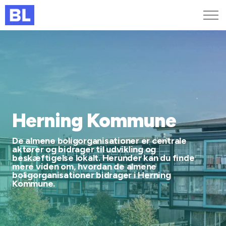
Genveje
Find medarbejder
Kurser og arrangementer
Jobportalen
MitBL
Herning Kommune
De almene boligorganisationer er centrale
aktører og bidrager til udvikling og
beskæftigelse lokalt. Herunder kan du finde
mere viden om, hvordan de almene
boligorganisationer bidrager i Herning
Kommune.