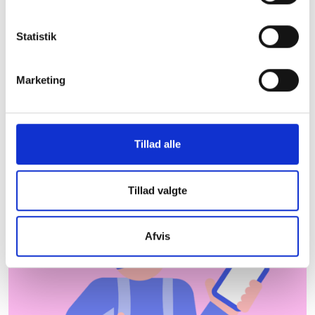
Herning Kommune
Statistik
De almene boligorganisationer er centrale aktører
og bidrager til udvikling og beskæftigelse lokalt.
Herunder kan du downloade et faktaark med
Marketing
nyttig information om almene boliger i Herning
Kommune, som du kan tage med dig under armen.
Hent faktaark
Hvor kommer dataene
Tillad alle
fra?
Tillad valgte
Afvis