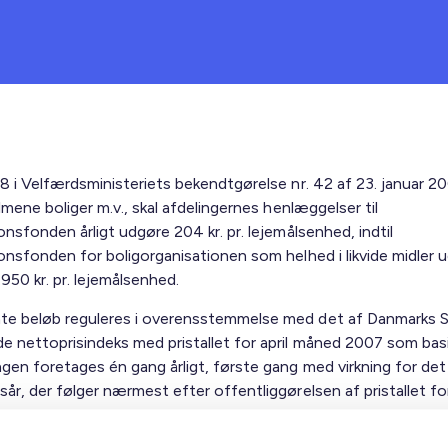
38 i Velfærdsministeriets bekendtgørelse nr. 42 af 23. januar 
almene boliger m.v., skal afdelingernes henlæggelser til
onsfonden årligt udgøre 204 kr. pr. lejemålsenhed, indtil
ionsfonden for boligorganisationen som helhed i likvide midler 
950 kr. pr. lejemålsenhed.
e beløb reguleres i overensstemmelse med det af Danmarks St
e nettoprisindeks med pristallet for april måned 2007 som basi
ngen foretages én gang årligt, første gang med virkning for det
år, der følger nærmest efter offentliggørelsen af pristallet for