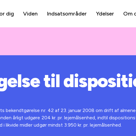
or dig
Viden
Indsatsområder
Ydelser
Om 
lse til disposit
ts bekendtgørelse nr. 42 af 23. januar 2008 om drift af almene b
nden årligt udgøre 204 kr. pr. lejemålsenhed, indtil disposition
i likvide midler udgør mindst 3.950 kr. pr. lejemålsenhed.