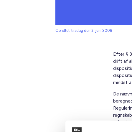
Oprettet: tirsdag den 3. juni 2008
Efter § 
drift af 
dispositi
disposit
mindst 3.
De nævnt
beregned
Reguleri
regnskabs
måned.