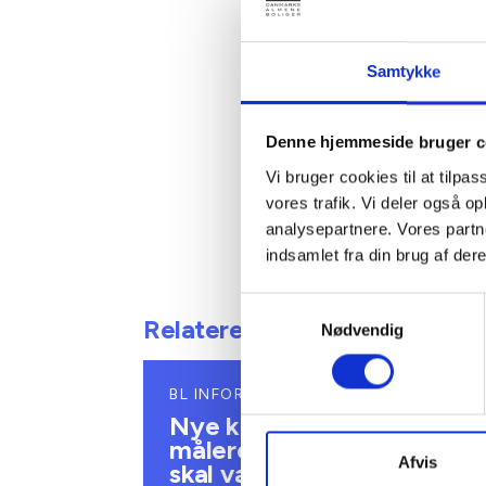
Nettopris
211 kr., 
nærmest f
Samtykke
lejemåls
Med venl
Denne hjemmeside bruger c
Gert Nie
Vi bruger cookies til at tilpas
vores trafik. Vi deler også 
analysepartnere. Vores partn
indsamlet fra din brug af dere
Samtykkevalg
Relateret indhold
Nødvendig
BL INFORMERER
Nye krav om fjernaflæste
målere – alle ejendomme
Afvis
skal være klar senest 1.