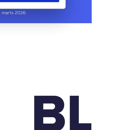
ldre- og plejeboliger
. marts 2026