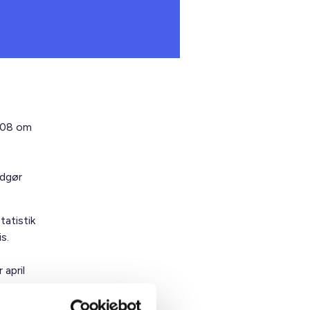
2008 om
udgør
atistik
s.
 april