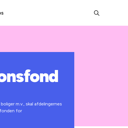
os
ionsfond
oliger m.v., skal afdelingernes
sfonden for