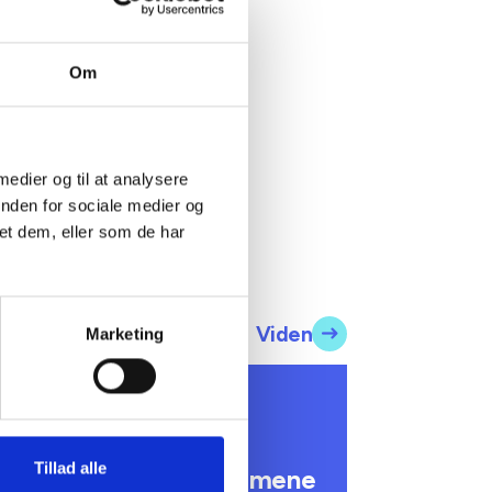
enlægges
en i det
Om
 medier og til at analysere
inden for sociale medier og
et dem, eller som de har
Viden
Marketing
 INFORMERER
undhedsreformens
onsekvenser for
Tillad alle
ommunale lejemål i almene