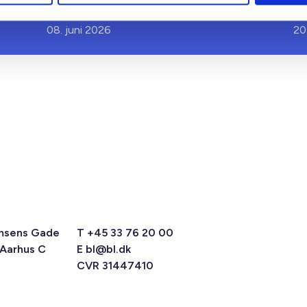
æ
08. juni 2026
20
msens Gade
T +45 33 76 20 00
 Aarhus C
E
bl@bl.dk
CVR 31447410