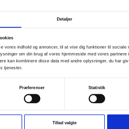
indekset for april 2008 er opgjort til 119,5. Der skal derfor h
hverken mere eller mindre, pr. lejemålsenhed til dispositionsfond
ølgende regnskabsår, indtil der i alt er henlagt 4.090 kr. pr.
Detaljer
enhed.
ig hilsen
ookies
lsen / Keld Adsbøl
se vores indhold og annoncer, til at vise dig funktioner til sociale
oplysninger om din brug af vores hjemmeside med vores partnere 
ere kan kombinere disse data med andre oplysninger, du har giv
s tjenester.
Præferencer
Statistik
BL INFORMERER
BL
Ansvar for nødforsyning i
S
plejeboliger ved
k
Tillad valgte
forsyningssvigt
k