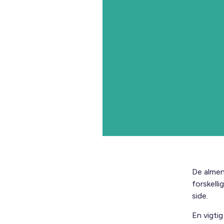
De almen
forskell
side.
En vigti