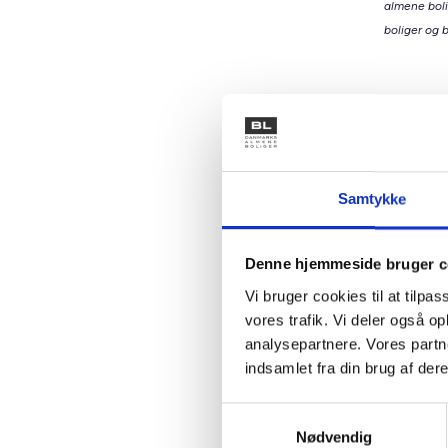
almene boli
boliger og b
Den a
Vi unders
skaber p
understøt
Samtykke
forskellig
Når fa
Denne hjemmeside bruger c
Når ma
Vi bruger cookies til at tilpas
Når bo
vores trafik. Vi deler også 
Det kan 
analysepartnere. Vores partn
som matc
indsamlet fra din brug af dere
muligt a
et bolig
Samtykkevalg
Nødvendig