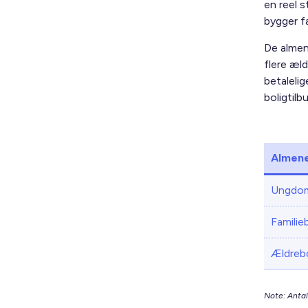
en reel 
bygger f
De almen
flere æl
betalelig
boligtilb
Almene
Ungdom
Familie
Ældrebo
Note: Antal