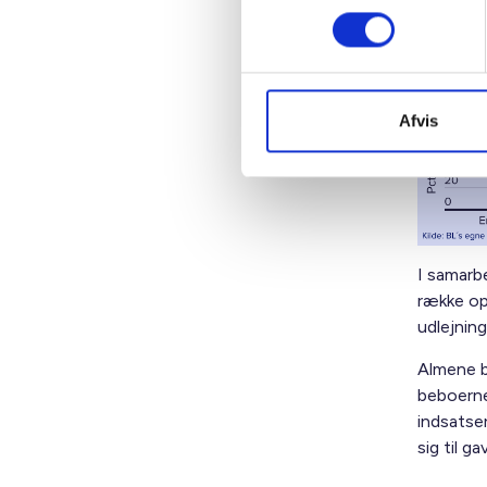
Famil
Afvis
I samarb
række op
udlejning
Almene bo
beboerne
indsatser
sig til g