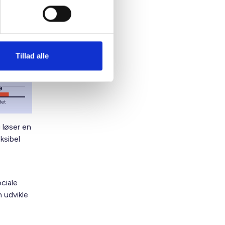
Tillad alle
 løser en
ksibel
ciale
 udvikle