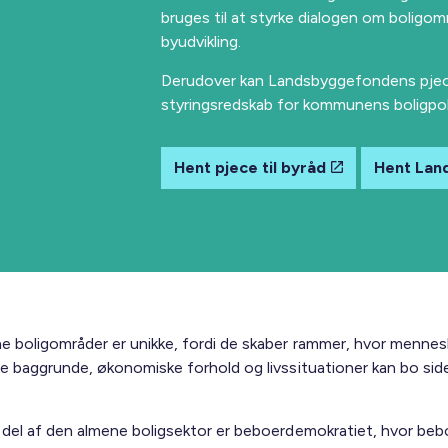
bruges til at styrke dialogen om boligom
byudvikling.
Derudover kan Landsbyggefondens pjec
styringsredskab for kommunens boligpoli
Hent pjece til byråd
Hent Lan
e boligområder er unikke, fordi de skaber rammer, hvor menne
ige baggrunde, økonomiske forhold og livssituationer kan bo si
g del af den almene boligsektor er beboerdemokratiet, hvor beb