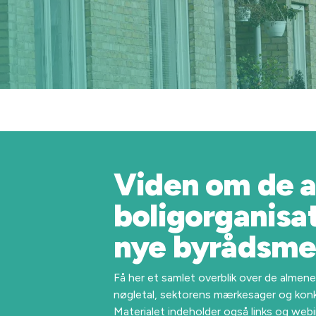
Viden om de 
boligorganisati
nye byrådsm
Få her et samlet overblik over de almen
nøgletal, sektorens mærkesager og kon
Materialet indeholder også links og webi