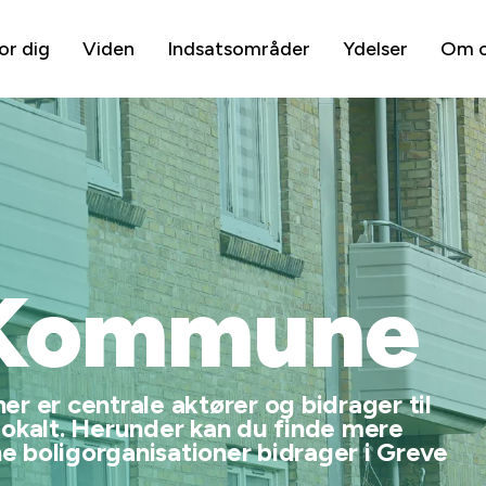
or dig
Viden
Indsatsområder
Ydelser
Om 
 Kommune
r er centrale aktører og bidrager til
lokalt. Herunder kan du finde mere
 boligorganisationer bidrager i Greve