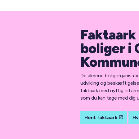
Faktaark
boliger i
Kommun
De almene boligorganisation
udvikling og beskæftigels
faktaark med nyttig infor
som du kan tage med dig 
Hent faktaark
Hv