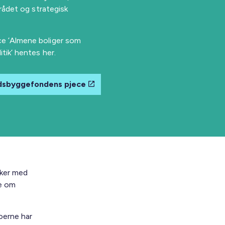
rådet og strategisk
e ’Almene boliger som
tik’ hentes her.
dsbyggefondens pjece
sker med
de om
oerne har