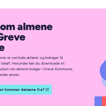
 om almene
 Greve
e
er er centrale aktører og bidrager til
e lokalt. Herunder kan du downloade et
mation om almene boliger i Greve Kommune,
under armen.
or kommer dataene fra?