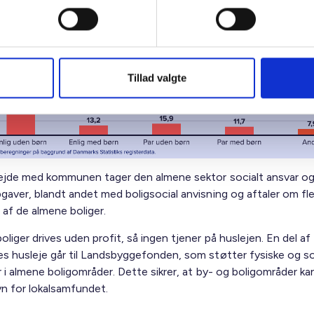
ietyper i de almene boliger i kommunen
Tillad valgte
ejde med kommunen tager den almene sektor socialt ansvar og
gaver, blandt andet med boligsocial anvisning og aftaler om fle
 af de almene boliger.
liger drives uden profit, så ingen tjener på huslejen. En del af
s husleje går til Landsbyggefonden, som støtter fysiske og so
 i almene boligområder. Dette sikrer, at by- og boligområder kan
avn for lokalsamfundet.