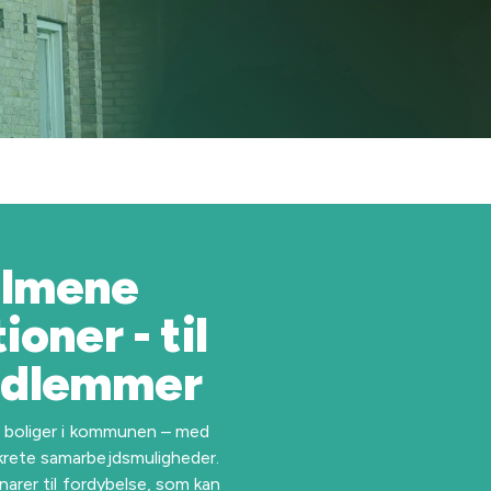
almene
oner - til
edlemmer
e boliger i kommunen – med
krete samarbejdsmuligheder.
narer til fordybelse, som kan