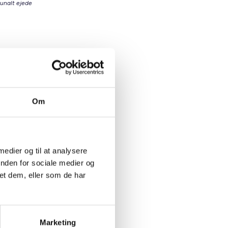
munalt ejede
igsektor
ommunen
Om
 medier og til at analysere
inden for sociale medier og
oliger,
et dem, eller som de har
ør det
t skaber
Marketing