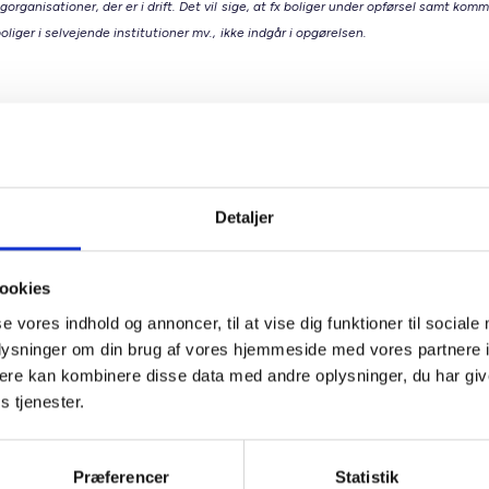
gorganisationer, der er i drift. Det vil sige, at fx boliger under opførsel samt kom
oliger i selvejende institutioner mv., ikke indgår i opgørelsen.
lmene boligsektor
tøtter et varieret boligudbud med plads til alle Den almene bol
lads til både nye og nuværende borgere. I samarbejde med k
ter sektoren byudviklingen og sørger for boliger til alle i livets
Detaljer
e faser, fx:
miliesituationen ændrer sig.
ookies
n flytter til en ny kommune.
se vores indhold og annoncer, til at vise dig funktioner til sociale
ligbehovet bliver et andet.
oplysninger om din brug af vores hjemmeside med vores partnere 
være seniorboliger, bofællesskaber, ungdomsboliger og familieb
ere kan kombinere disse data med andre oplysninger, du har giv
her mennesker, der hvor de er i livet. Et varieret boligudbud g
s tjenester.
t imødekomme skiftende behov og bidrager til boligrotation. De
marked, der udvikler sig sammen med samfundet.
Præferencer
Statistik