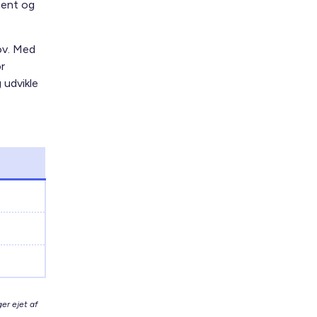
ment og
ov. Med
r
 udvikle
er ejet af