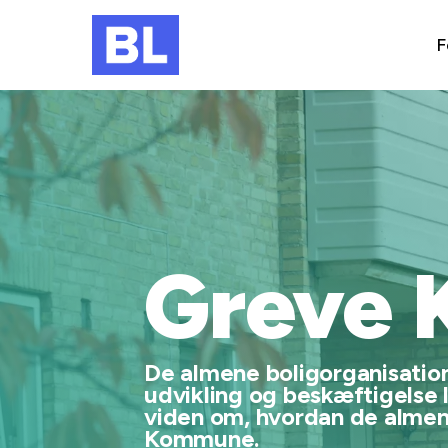
F
Greve
De almene boligorganisatione
udvikling og beskæftigelse 
viden om, hvordan de almene
Kommune.