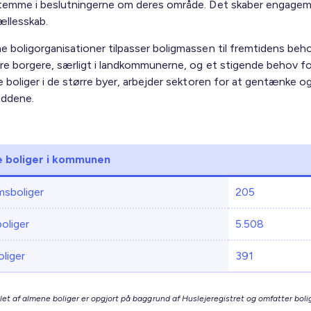
stemme i beslutningerne om deres område. Det skaber engage
ællesskab.
e boligorganisationer tilpasser boligmassen til fremtidens beh
dre borgere, særligt i landkommunerne, og et stigende behov fo
e boliger i de større byer, arbejder sektoren for at gentænke og
uddene.
 boliger i kommunen
sboliger
205
boliger
5.508
liger
391
let af almene boliger er opgjort på baggrund af Huslejeregistret og omfatter bolig