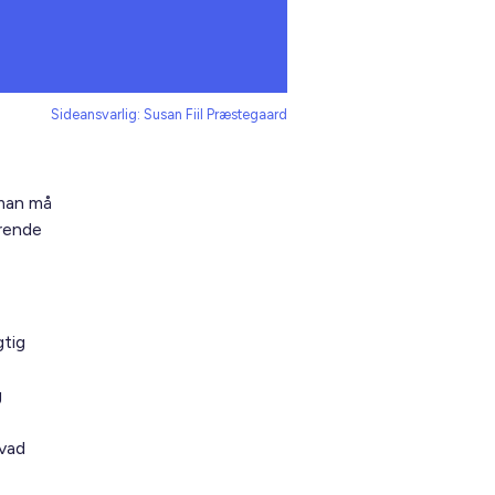
Sideansvarlig: Susan Fiil Præstegaard
 man må
ørende
gtig
g
hvad