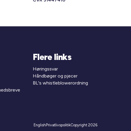
Flere links
Høringssvar
Håndbøger og pjecer
BL's whistleblowerordning
yhedsbreve
English
Privatlivspolitik
Copyright 2026