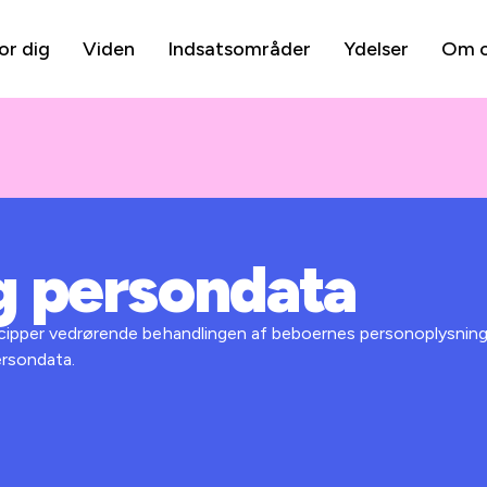
or dig
Viden
Indsatsområder
Ydelser
Om 
 persondata
ncipper vedrørende behandlingen af beboernes personoplysning
persondata.