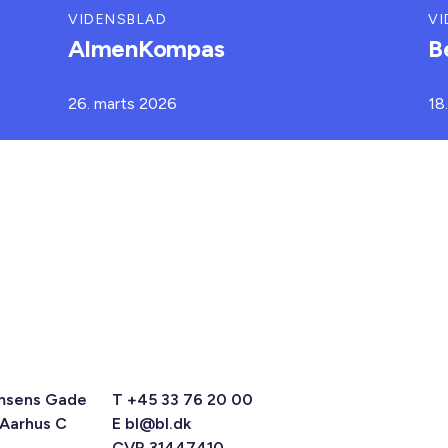
VIDENSBLAD
VI
AlmenKompas
B
26. marts 2026
18
msens Gade
T +45 33 76 20 00
 Aarhus C
E
bl@bl.dk
CVR 31447410