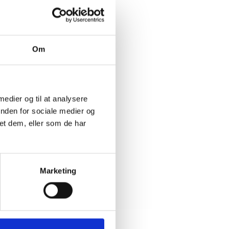
ikke
Om
ndata
 de
 medier og til at analysere
inden for sociale medier og
et dem, eller som de har
enter og
a ved at
Marketing
ion, der