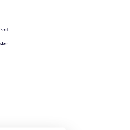
nkret
sker
e