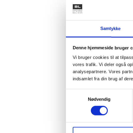
Husk 
Husk, 
Datatils
vejledni
Samtykke
BL har i
udarbejde
Denne hjemmeside bruger c
boligorg
Vi bruger cookies til at tilpas
gældende
vores trafik. Vi deler også 
analysepartnere. Vores partn
Som ansa
indsamlet fra din brug af dere
skabelon
logge in
Samtykkevalg
Hvis du 
Nødvendig
Du kan al
er medle