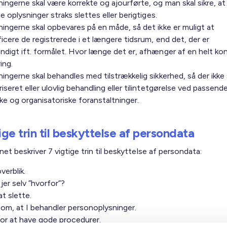
ingerne skal være korrekte og ajourførte, og man skal sikre, at
ge oplysninger straks slettes eller berigtiges.
ingerne skal opbevares på en måde, så det ikke er muligt at
ficere de registrerede i et længere tidsrum, end det, der er
digt ift. formålet. Hvor længe det er, afhænger af en helt ko
ing.
ingerne skal behandles med tilstrækkelig sikkerhed, så der ikke 
iseret eller ulovlig behandling eller tilintetgørelse ved passend
ke og organisatoriske foranstaltninger.
ige trin til beskyttelse af persondata
net beskriver 7 vigtige trin til beskyttelse af persondata:
verblik.
jer selv ”hvorfor”?
t slette.
om, at I behandler personoplysninger.
for at have gode procedurer.