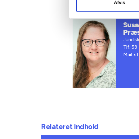
Afvis
Kontakt
Susan
Præ
Juridis
Tlf: 53
Mail: s
Relateret indhold