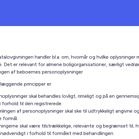
talovgivningen handler bl.a. om, hvornår og hvilke oplysninger
e. Det er relevant for almene boligorganisationer, særligt vedr
ngen af beboernes personoplysninger
læggende principper er:
oplysninger skal behandles lovligt, rimeligt og på en gennemsi
 forhold til den registrerede.
lingen af personoplysninger skal ske til udtrykkeligt angivne o
e formål.
ingerne skal være tilstrækkelige, relevante og begrænset til, 
 nødvendigt i forhold til formålet med behandlingen.