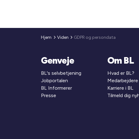
Hjem
Viden
GDPR og persondata
Genveje
Om BL
BL's selvbetjening
Hvad er BL?
Jobportalen
Medarbejdere
BL Informerer
Karriere i BL
Presse
Tilmeld dig n