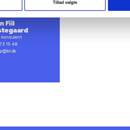
Tillad valgte
 Fiil
stegaard
k konsulent
 73 15 48
fp@bl.dk