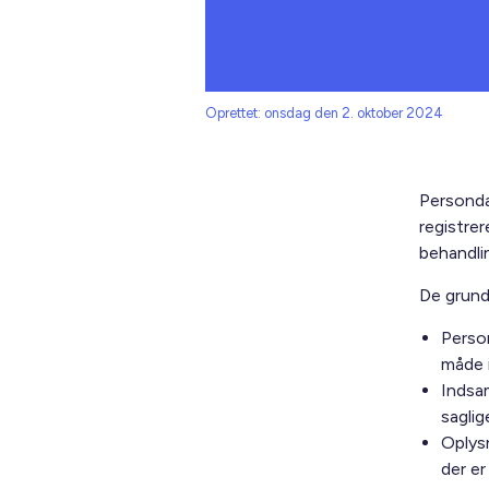
Oprettet: onsdag den 2. oktober 2024
Personda
registrer
behandli
De grund
Person
måde i
Indsam
saglig
Oplysn
der er