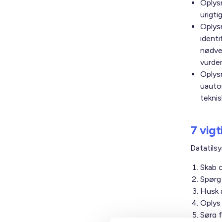
Oplysn
urigti
Oplysn
identi
nødven
vurder
Oplysn
uautor
teknis
7 vigt
Datatilsy
Skab o
Spørg 
Husk a
Oplys 
Sørg 