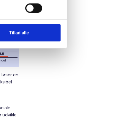
Tillad alle
 løser en
ksibel
ciale
 udvikle