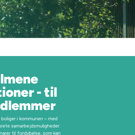
almene
oner - til
edlemmer
e boliger i kommunen – med
krete samarbejdsmuligheder.
narer til fordybelse, som kan