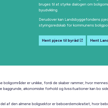
bruges til at styrke dialogen om boligom
byudvikling.
Derudover kan Landsbyggefondens pjec
styringsredskab for kommunens boligpoli
Hent pjece til byråd
Hent Lan
e boligområder er unikke, fordi de skaber rammer, hvor menne
ige baggrunde, økonomiske forhold og livssituationer kan bo si
g del af den almene boligsektor er beboerdemokratiet, hvor beb