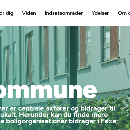
or dig
Viden
Indsatsområder
Ydelser
Om 
Kommune
r er centrale aktører og bidrager til
lokalt. Herunder kan du finde mere
 boligorganisationer bidrager i Faxe