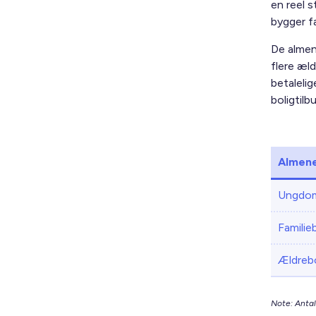
en reel 
bygger f
De almen
flere æl
betalelig
boligtilb
Almene
Ungdom
Familie
Ældrebo
Note: Antal