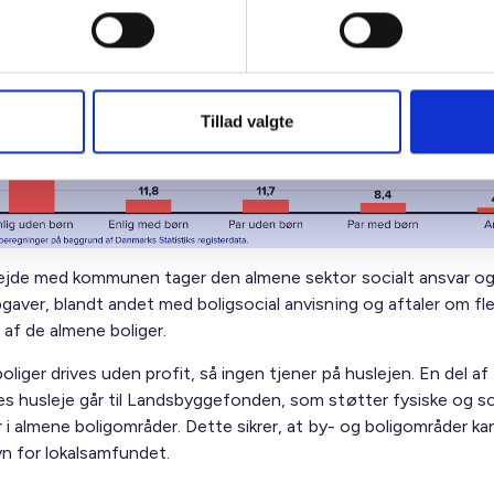
ietyper i de almene boliger i kommunen
Tillad valgte
ejde med kommunen tager den almene sektor socialt ansvar og
gaver, blandt andet med boligsocial anvisning og aftaler om fle
 af de almene boliger.
liger drives uden profit, så ingen tjener på huslejen. En del af
s husleje går til Landsbyggefonden, som støtter fysiske og so
 i almene boligområder. Dette sikrer, at by- og boligområder kan
avn for lokalsamfundet.