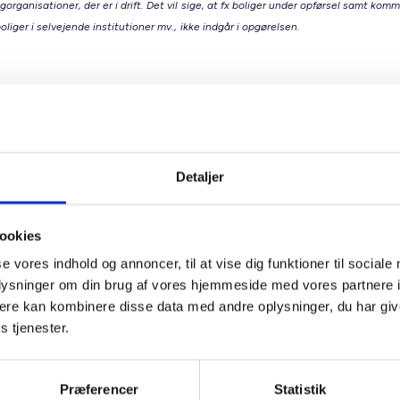
gorganisationer, der er i drift. Det vil sige, at fx boliger under opførsel samt kom
oliger i selvejende institutioner mv., ikke indgår i opgørelsen.
lmene boligsektor
tøtter et varieret boligudbud med plads til alle Den almene bol
lads til både nye og nuværende borgere. I samarbejde med k
ter sektoren byudviklingen og sørger for boliger til alle i livets
Detaljer
e faser, fx:
miliesituationen ændrer sig.
ookies
n flytter til en ny kommune.
se vores indhold og annoncer, til at vise dig funktioner til sociale
ligbehovet bliver et andet.
oplysninger om din brug af vores hjemmeside med vores partnere 
være seniorboliger, bofællesskaber, ungdomsboliger og familieb
ere kan kombinere disse data med andre oplysninger, du har giv
her mennesker, der hvor de er i livet. Et varieret boligudbud g
s tjenester.
t imødekomme skiftende behov og bidrager til boligrotation. De
marked, der udvikler sig sammen med samfundet.
Præferencer
Statistik