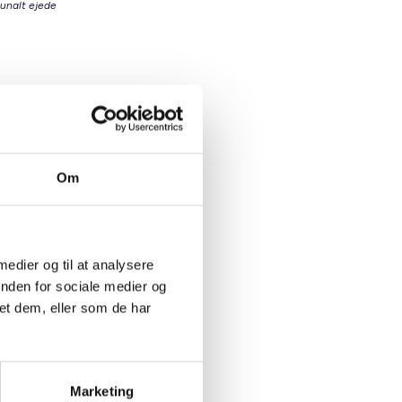
munalt ejede
igsektor
ommunen
Om
 medier og til at analysere
inden for sociale medier og
oliger,
et dem, eller som de har
ør det
t skaber
Marketing