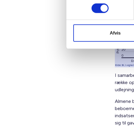
Famil
Afvis
I samarb
række op
udlejning
Almene bo
beboerne
indsatser
sig til g