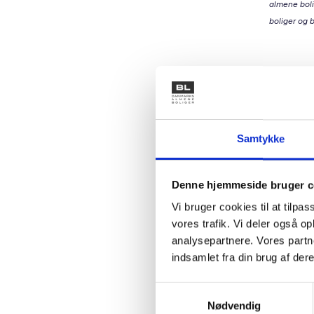
almene boli
boliger og b
Den a
Vi unders
skaber p
understøt
Samtykke
forskellig
Når fa
Denne hjemmeside bruger c
Når ma
Vi bruger cookies til at tilpas
Når bo
vores trafik. Vi deler også 
Det kan 
analysepartnere. Vores partn
som matc
indsamlet fra din brug af dere
muligt a
et bolig
Samtykkevalg
Nødvendig