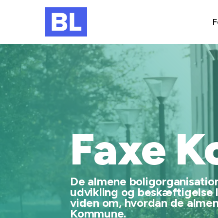
F
Faxe 
De almene boligorganisatione
udvikling og beskæftigelse 
viden om, hvordan de almene
Kommune.