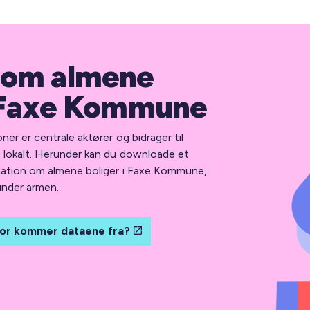
 om almene
i Faxe Kommune
er er centrale aktører og bidrager til
e lokalt. Herunder kan du downloade et
mation om almene boliger i Faxe Kommune,
under armen.
or kommer dataene fra?