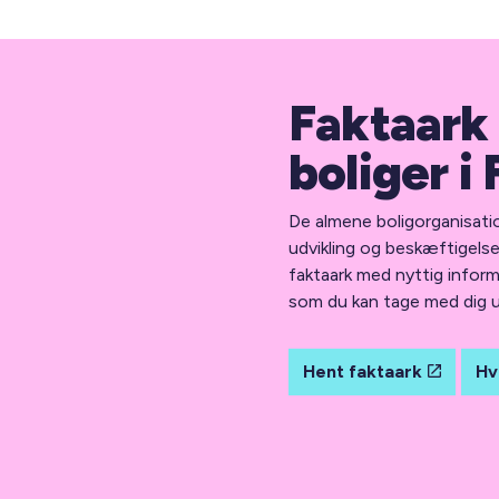
Faktaark
boliger 
De almene boligorganisation
udvikling og beskæftigels
faktaark med nyttig infor
som du kan tage med dig 
Hent faktaark
Hv