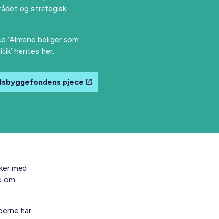
rådet og strategisk
e ’Almene boliger som
tik’ hentes her.
dsbyggefondens pjece
sker med
de om
oerne har