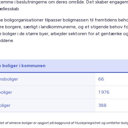
stemme i beslutningerne om deres område. Det skaber engage
ællesskab.
e boligorganisationer tilpasser boligmassen til fremtidens beh
dre borgere, særligt i landkommunerne, og et stigende behov fo
e boliger i de større byer, arbejder sektoren for at gentænke og
uddene.
 boliger i kommunen
sboliger
66
boliger
1.976
liger
388
let af almene boliger er opgjort på baggrund af Huslejeregistret og omfatter bolig