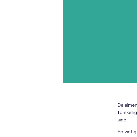
De almen
forskell
side.
En vigti