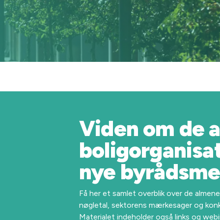
Viden om de 
boligorganisati
nye byrådsm
Få her et samlet overblik over de almen
nøgletal, sektorens mærkesager og kon
Materialet indeholder også links og webi