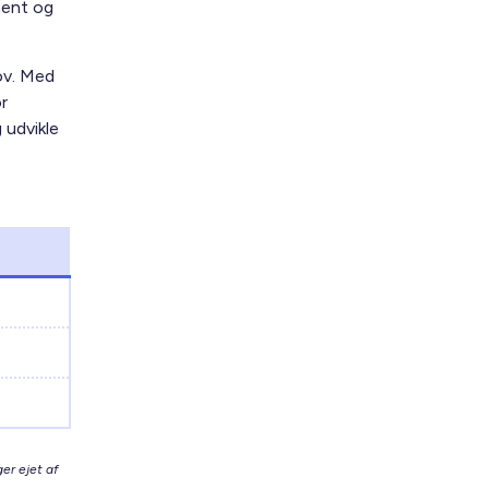
ment og
ov. Med
r
 udvikle
er ejet af