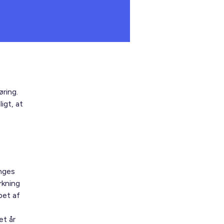
øring.
igt, at
ænges
rkning
bet af
et år