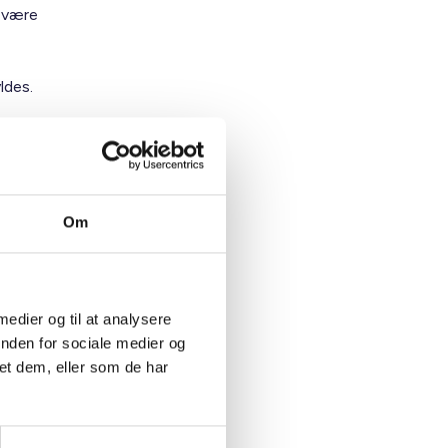
å være
ldes.
 EMO'en,
Om
g af
ige
 medier og til at analysere
r og
inden for sociale medier og
et dem, eller som de har