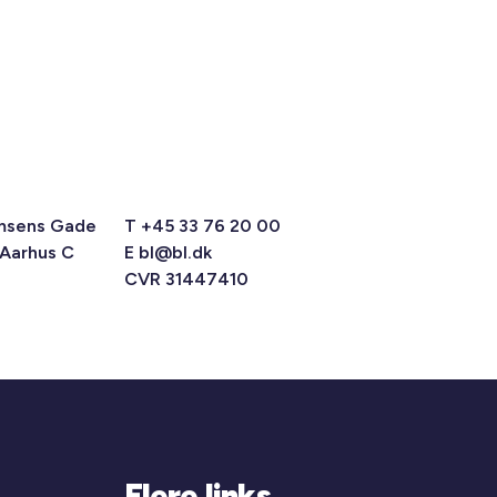
msens Gade
T +45 33 76 20 00
 Aarhus C
E
bl@bl.dk
CVR 31447410
Flere links