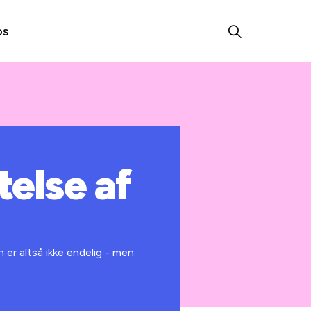
os
else af
 er altså ikke endelig - men