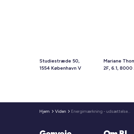
Studiestræde 50,
Mariane Tho
1554 København V
2F, 6.1, 8000
Hjem
Viden
Energimærkning - udsættelse af frister
Genveje
Om BL