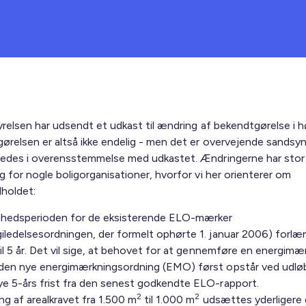
yrelsen har udsendt et udkast til ændring af bekendtgørelse i h
ørelsen er altså ikke endelig - men det er overvejende sandsynl
edes i overensstemmelse med udkastet. Ændringerne har stor
 for nogle boligorganisationer, hvorfor vi her orienterer om
holdet:
ghedsperioden for de eksisterende ELO-mærker
giledelsesordningen, der formelt ophørte 1. januar 2006) forl
til 5 år. Det vil sige, at behovet for at gennemføre en energimæ
 den nye energimærkningsordning (EMO) først opstår ved udlø
ye 5-års frist fra den senest godkendte ELO-rapport.
2
2
g af arealkravet fra 1.500 m
til 1.000 m
udsættes yderligere 