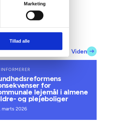
Marketing
Tillad alle
Viden
 INFORMERER
undhedsreformens
onsekvenser for
ommunale lejemål i almene
ldre- og plejeboliger
. marts 2026