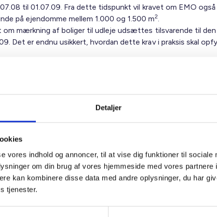
.07.08 til 01.07.09. Fra dette tidspunkt vil kravet om EMO ogs
2
nde på ejendomme mellem 1.000 og 1.500 m
.
 om mærkning af boliger til udleje udsættes tilsvarende til den
09. Det er endnu usikkert, hvordan dette krav i praksis skal opfy
sen af de nævnte ikrafttrædelsesdatoer begrundes med
gsvalget og mangel på energikonsulenter.
ores opfattelse, at der også hersker udbredt utilfredshed med
redshed BL også har fremført over for Energistyrelsen, og at
Detaljer
sen også kan give anledning til andre overvejelser om forenklin
kningen. Det er aftalt, at flere af de store
ookies
ngsførerorganisationer sammen med BL vil forsøge at påvirke til
relsen til ændringer og forenklinger af kravene, så den fremtid
se vores indhold og annoncer, til at vise dig funktioner til sociale
rkning bliver mere anvendelig til opnåelse af energibesparelse
oplysninger om din brug af vores hjemmeside med vores partnere 
gerne kommer til at stå i et mere rimeligt forhold til de mulige
ere kan kombinere disse data med andre oplysninger, du har giv
ge energibesparelser.
s tjenester.
ig hilsen