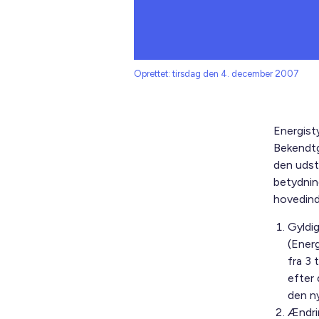
Oprettet: tirsdag den 4. december 2007
Energist
Bekendtg
den udst
betydning
hovedind
Gyldi
(Ener
fra 3 
efter
den n
Ændrin