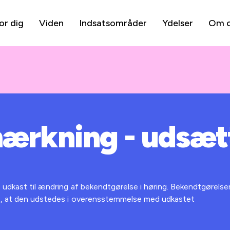
or dig
Viden
Indsatsområder
Ydelser
Om 
ærkning - udsætt
 udkast til ændring af bekendtgørelse i høring. Bekendtgørelsen
t, at den udstedes i overensstemmelse med udkastet