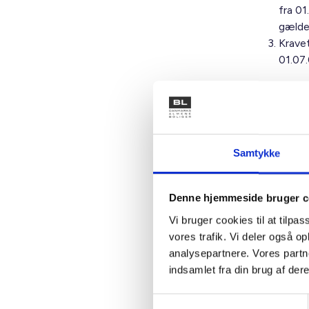
fra 01
gælde
Kravet
01.07.
Udsættel
folketin
Det er v
en utilf
Samtykke
udsættel
energimær
Denne hjemmeside bruger c
forretni
Energisty
Vi bruger cookies til at tilpas
energimæ
vores trafik. Vi deler også 
omkostnin
analysepartnere. Vores partn
fremtidi
indsamlet fra din brug af dere
Med venl
Samtykkevalg