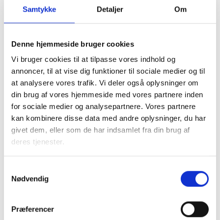
Samtykke
Detaljer
Om
stige fra 1.480 kr. til 1.620 kr. med virkning fra 2006.
For boligorganisationerne er det specielt elever inden for
Denne hjemmeside bruger cookies
ejendomsserviceteknikeruddannelsen og elever inden for
det administrative område, der vil være relevante.
Vi bruger cookies til at tilpasse vores indhold og
annoncer, til at vise dig funktioner til sociale medier og til
Arbejde uden autorisation:
at analysere vores trafik. Vi deler også oplysninger om
BL har tidligere udsendt materiale vedrørende arbejder, der
din brug af vores hjemmeside med vores partnere inden
ikke kræver autorisation (BL-info nr. 37, 2002 og BL-info
for sociale medier og analysepartnere. Vores partnere
nr. 61, 2005).
kan kombinere disse data med andre oplysninger, du har
givet dem, eller som de har indsamlet fra din brug af
For en god ordens skyld gentager vi, at ansvaret for
deres tjenester.
eventuel overtrædelse af denne type arbejder påhviler den
person (eksempelvis ejendomsfunktionæren), der konkret
Samtykkevalg
har udført arbejdet.
Nødvendig
Boligorganisationen bør derfor tage højde for denne
Præferencer
eventuelle erstatning over for tredjemand i