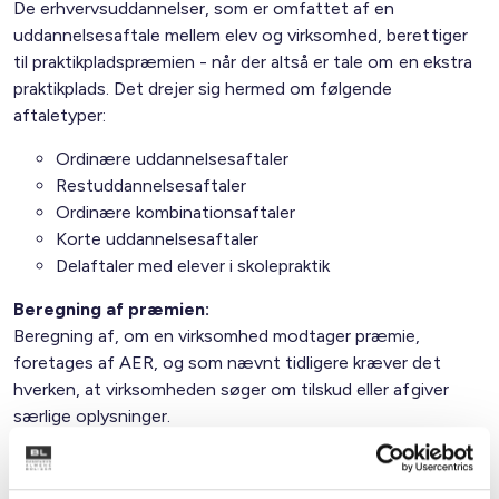
De erhvervsuddannelser, som er omfattet af en
uddannelsesaftale mellem elev og virksomhed, berettiger
til praktikpladspræmien - når der altså er tale om en ekstra
praktikplads. Det drejer sig hermed om følgende
aftaletyper:
Ordinære uddannelsesaftaler
Restuddannelsesaftaler
Ordinære kombinationsaftaler
Korte uddannelsesaftaler
Delaftaler med elever i skolepraktik
Beregning af præmien:
Beregning af, om en virksomhed modtager præmie,
foretages af AER, og som nævnt tidligere kræver det
hverken, at virksomheden søger om tilskud eller afgiver
særlige oplysninger.
Præmien finansieres gennem alle arbejdsgiveres
indbetaling til AER, og af den grund vil bidraget til AER