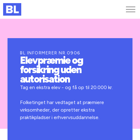
Genveje
Find medarbejder
Kurser og arrangementer
BL INFORMERER NR.0906
Elevpræmie og
Jobportalen
forsikring uden
MitBL
autorisation
Tag en ekstra elev - og få op til 20.000 kr.
Folketinget har vedtaget at præmiere
virksomheder, der opretter ekstra
praktikpladser i erhvervsuddannelse.