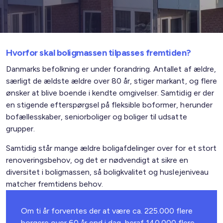
Hvorfor skal boligmassen tilpasses fremtiden?
Danmarks befolkning er under forandring. Antallet af ældre,
særligt de ældste ældre over 80 år, stiger markant, og flere
ønsker at blive boende i kendte omgivelser. Samtidig er der
en stigende efterspørgsel på fleksible boformer, herunder
bofællesskaber, seniorboliger og boliger til udsatte
grupper.
Samtidig står mange ældre boligafdelinger over for et stort
renoveringsbehov, og det er nødvendigt at sikre en
diversitet i boligmassen, så boligkvalitet og huslejeniveau
matcher fremtidens behov.
Om ti år forventes der at være ca. 225.000 flere
borgere over 60 år end i dag, heraf 140.000 flere