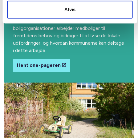
De almene boligorganisationer samarbejder bredt
Afvis
med kommuner og regioner. Download en one-
pager, der beskriver, hvordan almene
boligorganisationer arbejder medboliger til
fremtidens behov og bidrager til at løse de lokale
udfordringer, og hvordan kommunerne kan deltage
i dette arbejde.
Hent one-pageren