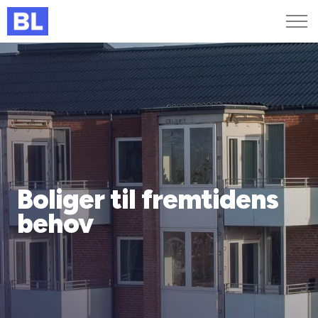
Genveje
Find medarbejder
Kurser og arrangementer
Jobportalen
MitBL
Boliger til fremtidens
behov