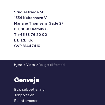
Studiestræde 50,
1554 København V
Mariane Thomsens Gade 2F,
6.1, 8000 Aarhus C
T +45 33 76 20 00
E
bl@bl.dk
CVR 31447410
Hjem
Viden
Boliger til fremtidens behov
Genveje
BL's selvbetjening
Jobportalen
BL Informerer