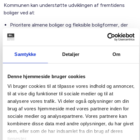
Kommunen kan understøtte udviklingen af fremtidens
boliger ved at:
Prioritere almene boliger og fleksible boligformer, der
matcher fremtidens boligbehov og præferencer, i
lokalplanlægningen.
Understøtte tilgængelighedsløsninger og universelt
Samtykke
Detaljer
Om
design m.v. i det eksisterende byggeri og etablering af
elevatorer.
Tilvejebringe byggegrunde, så der kan opføres flere
Denne hjemmeside bruger cookies
almene boliger
Understøtte renovering af eksisterende almene
Vi bruger cookies til at tilpasse vores indhold og annoncer,
boliger, så flere har mulighed for at bo i en bolig
til at vise dig funktioner til sociale medier og til at
tilpasset deres behov
analysere vores trafik. Vi deler også oplysninger om din
Prioritere og målrette etableringen af nære
brug af vores hjemmeside med vores partnere inden for
sundhedstilbud, rammer for fysisk aktivitet, mobilitet
sociale medier og analysepartnere. Vores partnere kan
og fællesskaber i by- og boligområder.
kombinere disse data med andre oplysninger, du har givet
dem, eller som de har indsamlet fra din brug af deres
tjenester.