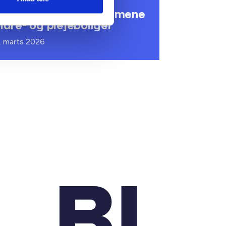
onsekvenser for
ommunale lejemål i almene
ldre- og plejeboliger
. marts 2026