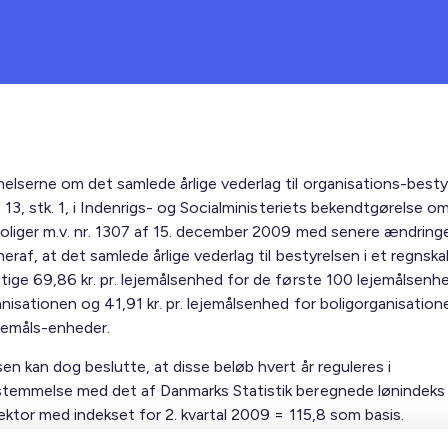
lserne om det samlede årlige vederlag til organisations-besty
§ 13, stk. 1, i Indenrigs- og Socialministeriets bekendtgørelse om
oliger m.v. nr. 1307 af 15. december 2009 med senere ændringe
eraf, at det samlede årlige vederlag til bestyrelsen i et regnska
ige 69,86 kr. pr. lejemålsenhed for de første 100 leje­målsenhe
nisationen og 41,91 kr. pr. lejemålsenhed for boligorganisation
ejemåls-enheder.
en kan dog beslutte, at disse beløb hvert år reguleres i
temmelse med det af Danmarks Statistik beregnede lønindeks
sektor med indekset for 2. kvartal 2009 = 115,8 som basis.