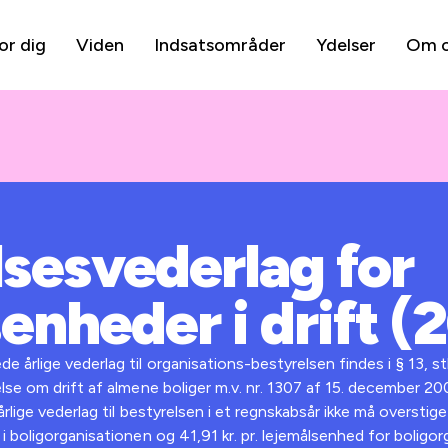
or dig
Viden
Indsatsområder
Ydelser
Om 
lsesvederlag for
enheder i drift (
rlige vederlag til organisations-bestyrelsen findes i § 13, stk.
lse om drift af almene boliger m.v. nr. 1307 af 15. december 
rlige vederlag til bestyrelsen i et regnskabsår ikke må overstige
i boligorganisationen og 41,91 kr. pr. lejemålsenhed for boligo