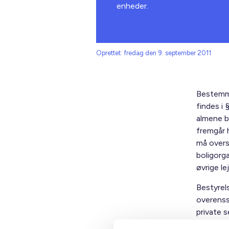
enheder.
Oprettet: fredag den 9. september 2011
Bestemme
findes i 
almene b
fremgår h
må overst
boligorga
øvrige l
Bestyrels
overenss
private 