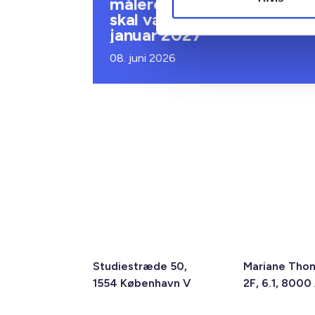
målere – alle ejendomme
skal være klar senest 1.
januar 2027
08. juni 2026
Studiestræde 50,
Mariane Tho
1554 København V
2F, 6.1, 8000