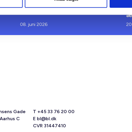
plejeboliger ved
k
forsyningssvigt
k
æ
08. juni 2026
20
msens Gade
T +45 33 76 20 00
 Aarhus C
E
bl@bl.dk
CVR 31447410