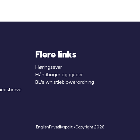
Flere links
Høringssvar
Håndbøger og pjecer
BL's whistleblowerordning
yhedsbreve
English
Privatlivspolitik
Copyright 2026