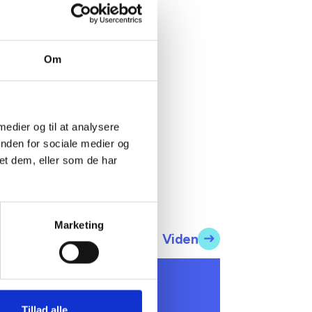
kvartal
se
Om
t
 medier og til at analysere
inden for sociale medier og
et dem, eller som de har
Marketing
Viden
 INFORMERER
undhedsreformens
Tillad alle