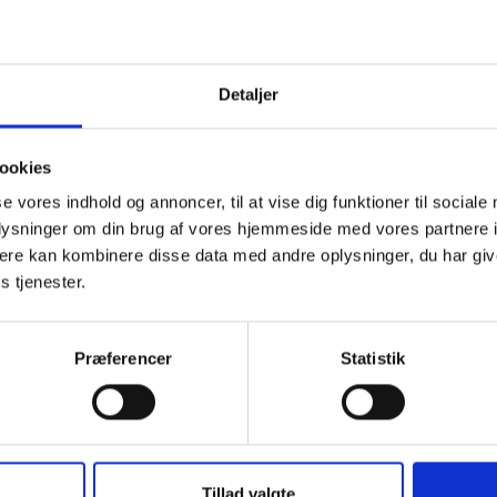
Statistik har opgjort lønindekset for den private sektor for 2. 
120,8.
te 69,86 og 41,91 kr. bliver ved regulering i overensstemmel
Detaljer
il hen­holdsvis
72,88
og
43,72
. Reguleringen har virkning for de
sår, der påbegyndes efter den 31. august 2011.
ookies
ig hilsen
se vores indhold og annoncer, til at vise dig funktioner til sociale
sen / Keld Adsbøl
oplysninger om din brug af vores hjemmeside med vores partnere 
ere kan kombinere disse data med andre oplysninger, du har giv
s tjenester.
Præferencer
Statistik
BL INFORMERER
BL
Ansvar for nødforsyning i
S
Tillad valgte