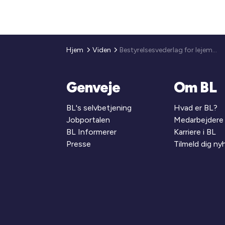
Hjem
Viden
Bestyrelsesvederlag for lejemålsenheder i drift (2011)
Genveje
Om BL
BL's selvbetjening
Hvad er BL?
Jobportalen
Medarbejdere
BL Informerer
Karriere i BL
Presse
Tilmeld dig n