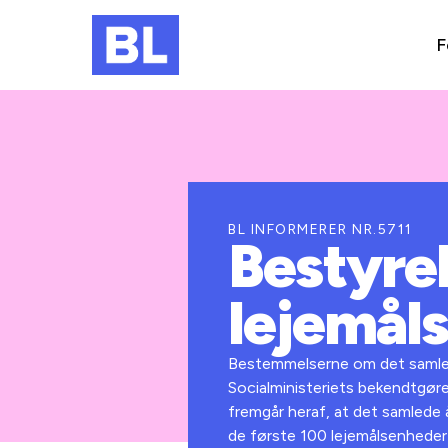
F
BL INFORMERER NR.5711
Bestyre
lejemåls
Bestemmelserne om det samlede å
Socialministeriets bekendtgøre
fremgår heraf, at det samlede å
de første 100 leje­målsenheder 