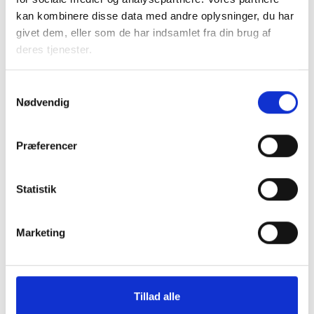
forsyningssvigt
kan kombinere disse data med andre oplysninger, du har
08. juni 2026
givet dem, eller som de har indsamlet fra din brug af
deres tjenester.
BL INFORMERER
Samtykkevalg
Sundhedsreformens konsekvenser for
Nødvendig
kommunale lejemål i almene ældre- og
plejeboliger
20. marts 2026
Præferencer
Statistik
Marketing
Tillad alle