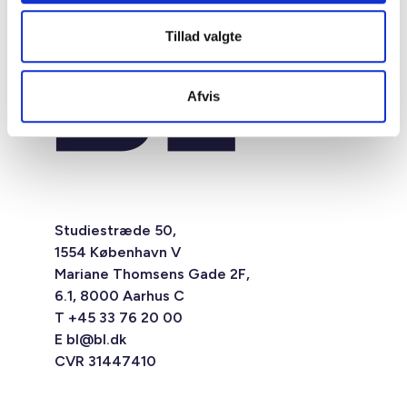
Tillad valgte
Afvis
Studiestræde 50,
1554 København V
Mariane Thomsens Gade 2F,
6.1, 8000 Aarhus C
T +45 33 76 20 00
E
bl@bl.dk
CVR 31447410