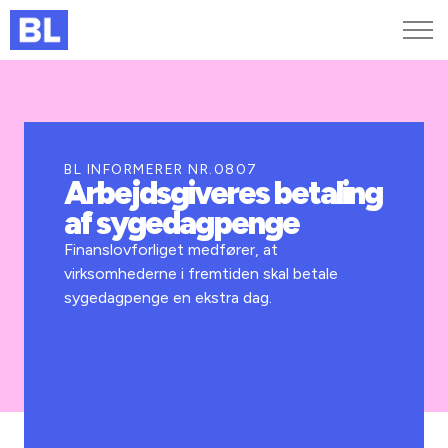
Genveje
Find medarbejder
Kurser og arrangementer
BL INFORMERER NR.0807
Arbejdsgiveres betaling
Jobportalen
af sygedagpenge
MitBL
Finanslovforliget medfører, at
virksomhederne i fremtiden skal betale
sygedagpenge en ekstra dag.