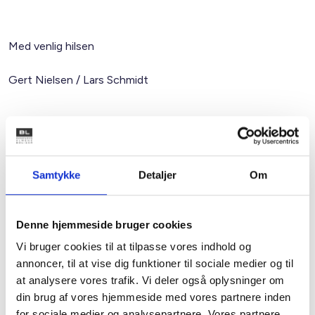
Med venlig hilsen
Gert Nielsen / Lars Schmidt
Relateret indhold
Viden
Samtykke
Detaljer
Om
BL INFORMERER
Nye krav om fjernaflæste målere – alle
ejendomme skal være klar senest 1. januar
Denne hjemmeside bruger cookies
2027
Vi bruger cookies til at tilpasse vores indhold og
08. juni 2026
annoncer, til at vise dig funktioner til sociale medier og til
at analysere vores trafik. Vi deler også oplysninger om
BL INFORMERER
din brug af vores hjemmeside med vores partnere inden
Ansvar for nødforsyning i plejeboliger ved
for sociale medier og analysepartnere. Vores partnere