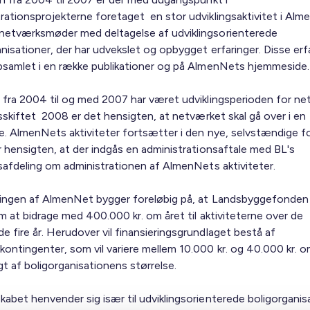
ationsprojekterne foretaget en stor udviklingsaktivitet i Al
etværksmøder med deltagelse af udviklingsorienterede
nisationer, der har udvekslet og opbygget erfaringer. Disse erfa
psamlet i en række publikationer og på AlmenNets hjemmeside.
 fra 2004 til og med 2007 har været udviklingsperioden for n
rsskiftet 2008 er det hensigten, at netværket skal gå over i en
se. AlmenNets aktiviteter fortsætter i den nye, selvstændige f
r hensigten, at der indgås en administrationsaftale med BL's
gsafdeling om administrationen af AlmenNets aktiviteter.
ringen af AlmenNet bygger foreløbig på, at Landsbyggefonden 
m at bidrage med 400.000 kr. om året til aktiviteterne over de
 fire år. Herudover vil finansieringsgrundlaget bestå af
ontingenter, som vil variere mellem 10.000 kr. og 40.000 kr. o
t af boligorganisationens størrelse.
abet henvender sig især til udviklingsorienterede boligorganis