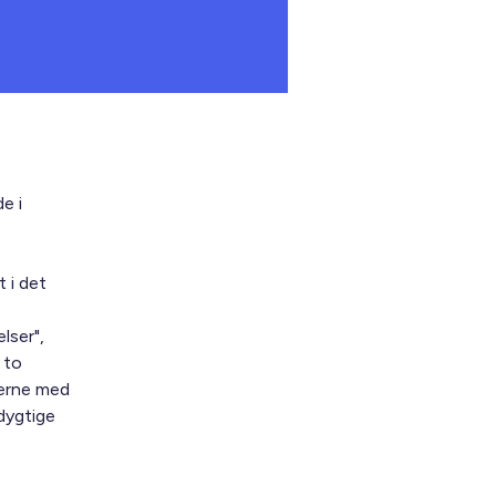
e i
 i det
lser",
 to
gerne med
dygtige