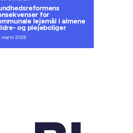
undhedsreformens
onsekvenser for
ommunale lejemål i almene
ldre- og plejeboliger
. marts 2026