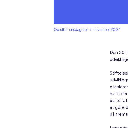
Oprettet: onsdag den 7. november 2007
Den 20. 
udviklin
Stiftelse
udviklin
etablere
hvori de
parter a
at gøre 
på fremt
I period