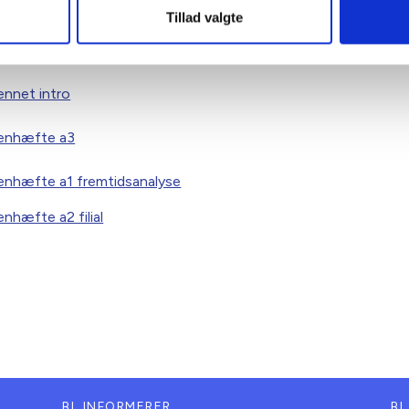
Tillad valgte
lsen / Bjarne Zetterstrøm
ennet intro
menhæfte a3
enhæfte a1 fremtidsanalyse
nhæfte a2 filial
BL INFORMERER
BL