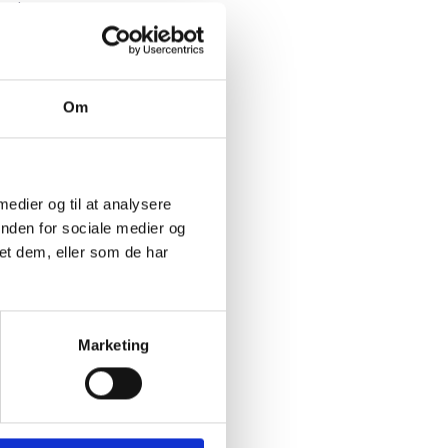
med
gså
om man
Om
edninger
ffentligt
 medier og til at analysere
ation om
inden for sociale medier og
e en
et dem, eller som de har
 anvende
Marketing