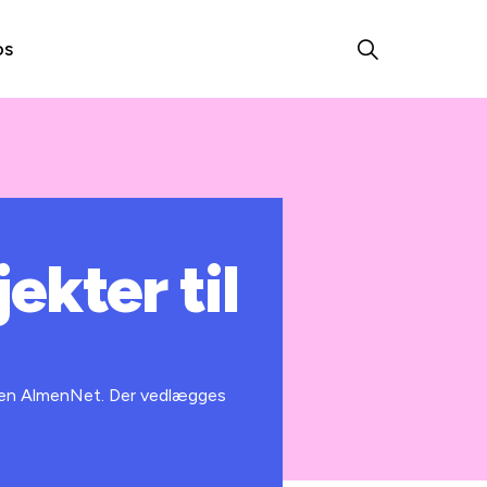
os
ekter til
gen AlmenNet. Der vedlægges