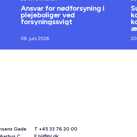
Ansvar for nødforsyning i
S
plejeboliger ved
k
forsyningssvigt
k
æ
08. juni 2026
20
msens Gade
T +45 33 76 20 00
 Aarhus C
E
bl@bl.dk