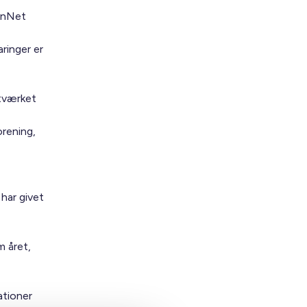
menNet
ringer er
etværket
orening,
har givet
m året,
ationer