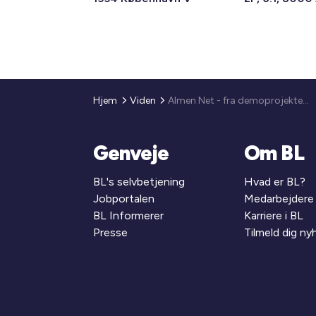
Hjem
Viden
Almen Net - fra demoprojekter til udviklingsforening
Genveje
Om BL
BL's selvbetjening
Hvad er BL?
Jobportalen
Medarbejdere
BL Informerer
Karriere i BL
Presse
Tilmeld dig n