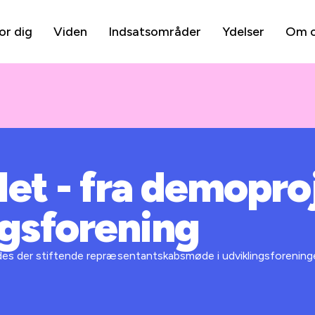
or dig
Viden
Indsatsområder
Ydelser
Om 
t - fra demoproj
ngsforening
es der stiftende repræsentantskabsmøde i udviklingsforenin