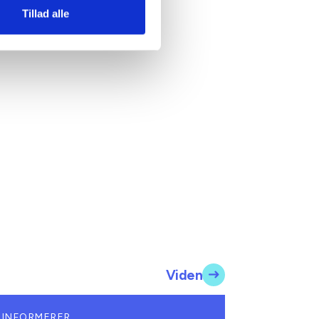
Tillad alle
Viden
 INFORMERER