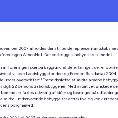
november 2007 afholdes der stiftende repræsentantskabsmød
gsforeningen AlmenNet. Der vedlægges indbydelse til mødet.
n af foreningen sker på baggrund af de erfaringer, der er opnået
gsinitiativ, som Landsbyggefonden og Fonden Realdania i 2004
de under overskriften: "Fremtidssikring af ældre almene bebygge
r indgik 22 demonstrationsbyggerier. Med initiativet ønskede de
t fremme en fælles udvikling af idéer og løsninger på udfordrin
de ældre, utidssvarende bebyggelser attraktive og konkurrence
idens boligmarked.
en fra 2004 til 2007 er der med udgangspunkt i