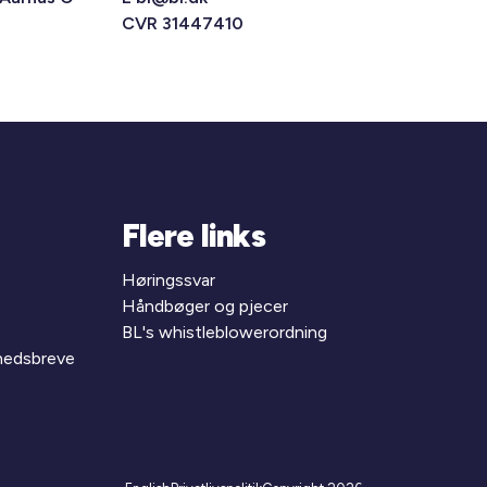
CVR 31447410
Flere links
Høringssvar
Håndbøger og pjecer
BL's whistleblowerordning
yhedsbreve