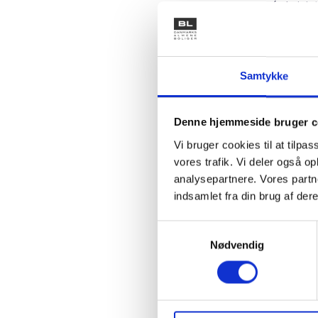
(administ
konkrete
mulighed
ikke har 
Samtykke
Alle resu
og infor
Denne hjemmeside bruger c
tilgængel
Vi bruger cookies til at tilpas
Der vedl
vores trafik. Vi deler også 
processer
analysepartnere. Vores partn
sammenfa
indsamlet fra din brug af dere
hjemmes
Samtykkevalg
Boligorg
Nødvendig
tilmeldin
Med venl