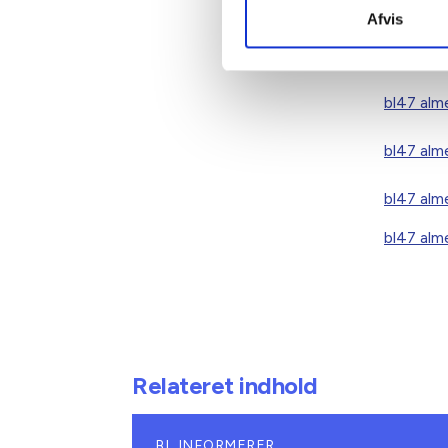
Afvis
Gert Nie
bl47 alm
bl47 al
bl47 alm
bl47 alme
Relateret indhold
BL INFORMERER