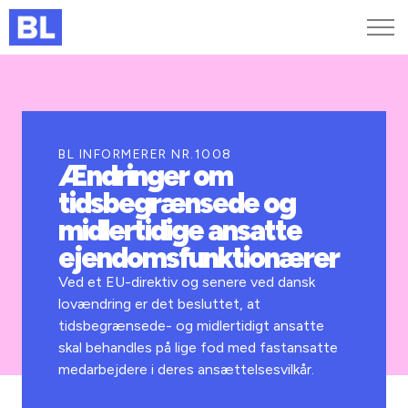
Genveje
Find medarbejder
Kurser og arrangementer
BL INFORMERER NR.1008
Ændringer om
Jobportalen
tidsbegrænsede og
MitBL
midlertidige ansatte
ejendomsfunktionærer
Ved et EU-direktiv og senere ved dansk
lovændring er det besluttet, at
tidsbegrænsede- og midlertidigt ansatte
skal behandles på lige fod med fastansatte
medarbejdere i deres ansættelsesvilkår.