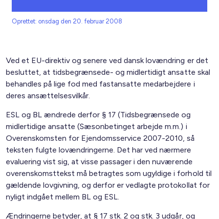
Oprettet: onsdag den 20. februar 2008
Ved et EU-direktiv og senere ved dansk lovændring er det
besluttet, at tidsbegrænsede- og midlertidigt ansatte skal
behandles på lige fod med fastansatte medarbejdere i
deres ansættelsesvilkår.
ESL og BL ændrede derfor § 17 (Tidsbegrænsede og
midlertidige ansatte (Sæsonbetinget arbejde m.m.) i
Overenskomsten for Ejendomsservice 2007-2010, så
teksten fulgte lovændringerne. Det har ved nærmere
evaluering vist sig, at visse passager i den nuværende
overenskomsttekst må betragtes som ugyldige i forhold til
gældende lovgivning, og derfor er vedlagte protokollat for
nyligt indgået mellem BL og ESL.
Ændringerne betyder, at § 17 stk. 2 og stk. 3 udgår, og