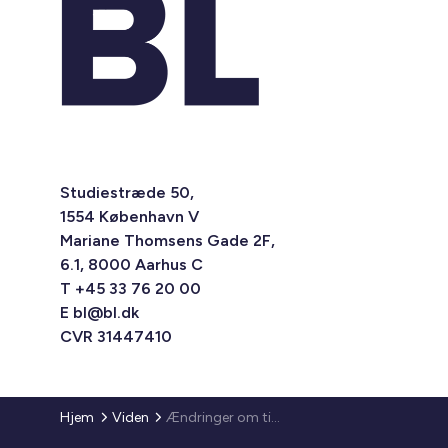
Studiestræde 50,
1554 København V
Mariane Thomsens Gade 2F,
6.1, 8000 Aarhus C
T +45 33 76 20 00
E
bl@bl.dk
CVR 31447410
Hjem
Viden
Ændringer om tidsbegrænsede og midlertidige ansatte ejendomsfunktionærer