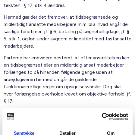
teksten i § 17, stk. 4 ændres.
Hermed gælder det fremover, at tidsbegrænsede og
midlertidigt ansatte medarbejdere m.m. bl.a. hvad angår de
særlige ferietimer, jf. § 6, betaling på søgnehelligdage, jf. §
5, stk. 1, og løn under sygdom er ligestillet med fastansatte
medarbejdere.
Parterne har endvidere bestemt, at efter ansættelsen kan
en tidsbegrænset eller en midlertidig ansat medarbejder
forlænges to på hinanden følgende gange uden at
arbejdsgiveren hermed omgår de gældende
funktionærretlige regler om opsigelsesvarsler. Dog skal
hver forlængelse overholde kravet om objektive forhold, jf.
§ 17.
Hvis arbejdsgiveren forlænger udover de to gange, skal de
sædvanlige opsigelsesvarsler som ved fastansatte
medarbejdere iagttages.
Samtykke
Detaljer
Om