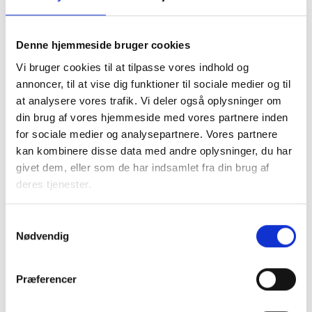
Med venlig hilsen
Gert Nielsen / Lars Schmidt
Denne hjemmeside bruger cookies
Vi bruger cookies til at tilpasse vores indhold og
annoncer, til at vise dig funktioner til sociale medier og til
Relateret indhold
Viden
at analysere vores trafik. Vi deler også oplysninger om
din brug af vores hjemmeside med vores partnere inden
for sociale medier og analysepartnere. Vores partnere
BL INFORMERER
kan kombinere disse data med andre oplysninger, du har
Nye krav om fjernaflæste målere – alle
givet dem, eller som de har indsamlet fra din brug af
ejendomme skal være klar senest 1. januar
2027
deres tjenester.
08. juni 2026
Samtykkevalg
Nødvendig
BL INFORMERER
Ansvar for nødforsyning i plejeboliger ved
forsyningssvigt
Præferencer
08. juni 2026