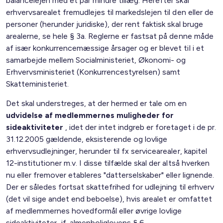
balancelejen med et par mindre tillæg. Herefter skal
erhvervsarealet fremudlejes til markedslejen til den eller de
personer (herunder juridiske), der rent faktisk skal bruge
arealerne, se hele § 3a. Reglerne er fastsat på denne måde
af især konkurrencemæssige årsager og er blevet til i et
samarbejde mellem Socialministeriet, Økonomi- og
Erhvervsministeriet (Konkurrencestyrelsen) samt
Skatteministeriet.
Det skal understreges, at der hermed er tale om en
udvidelse af medlemmernes muligheder for
sideaktiviteter
, idet der intet indgreb er foretaget i de pr.
31.12.2005 gældende, eksisterende og lovlige
erhvervsudlejninger, herunder til fx servicearealer, kapitel
12-institutioner m.v. I disse tilfælde skal der altså hverken
nu eller fremover etableres "datterselskaber" eller lignende.
Der er således fortsat skattefrihed for udlejning til erhverv
(det vil sige andet end beboelse), hvis arealet er omfattet
af medlemmernes hovedformål eller øvrige lovlige
sideaktiviteter, jf. almenboliglovens § 6.