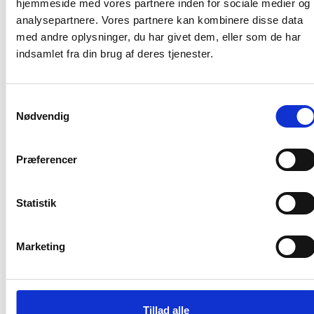
hjemmeside med vores partnere inden for sociale medier og
analysepartnere. Vores partnere kan kombinere disse data
Relateret indhold
Viden
med andre oplysninger, du har givet dem, eller som de har
indsamlet fra din brug af deres tjenester.
BL INFORMERER
Nye krav om fjernaflæste målere – alle
ejendomme skal være klar senest 1. januar
Samtykkevalg
2027
Nødvendig
08. juni 2026
Præferencer
BL INFORMERER
Ansvar for nødforsyning i plejeboliger ved
Statistik
forsyningssvigt
08. juni 2026
Marketing
BL INFORMERER
Sundhedsreformens konsekvenser for
Tillad alle
kommunale lejemål i almene ældre- og