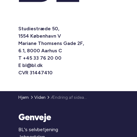
Studiestræde 50,
1554 København V
Mariane Thomsens Gade 2F,
6.1, 8000 Aarhus C
T +45 33 76 20 00
E
bl@bl.dk
CVR 31447410
Hjem
Viden
Ændring af sideaktivitetsbekendtgørelsen m.v. - flere muligheder for erhverv i problemramte områder
Genveje
BL's selvbetjening
Jobportalen