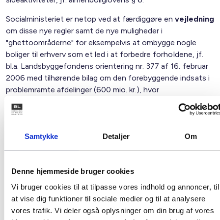
Socialministeriet er netop ved at færdiggøre en
vejledning
om disse nye regler samt de nye muligheder i
"ghettoområderne" for eksempelvis at ombygge nogle
boliger til erhverv som et led i at forbedre forholdene, jf.
bl.a. Landsbyggefondens orientering nr. 377 af 16. februar
2006 med tilhørende bilag om den forebyggende indsats i
problemramte afdelinger (600 mio. kr.), hvor
ansøgningsfristen er angivet til den 1. juni 2006.
Vi vender tilbage til sagen, når vejledningen foreligger.
Samtykke
Detaljer
Om
Med venlig hilsen
Gert Nielsen / Preben Mathiesen
Denne hjemmeside bruger cookies
Vi bruger cookies til at tilpasse vores indhold og annoncer, til
Ændringsbekendtgørelse
at vise dig funktioner til sociale medier og til at analysere
vores trafik. Vi deler også oplysninger om din brug af vores