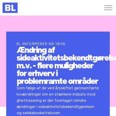
Genveje
Find medarbejder
Kurser og arrangementer
BL INFORMERER NR.1806
Ændring af
Jobportalen
sideaktivitetsbekendtgørels
MitBL
m.v. - flere muligheder
for erhverv i
problemramte områder
Som følge af de ved årsskiftet gennemførte
lovændringer om en stærkere indsats mod
ghettoisering er der foretaget mindre
ændringer i sideaktivitetsbekendtgørelsen
og selskabsskatteloven.